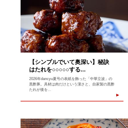
【シンプルでいて奥深い】秘訣
はたれを○○○○○する...
2026年dancyu夏号の表紙を飾った「中華立波」の
黒酢豚。具材は肉だけという潔さと、自家製の黒酢
たれが後を...