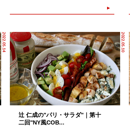
2022.05.14
2022.05.10
辻 仁成の"パリ・サラダ"｜第十
二回"NY風COB...