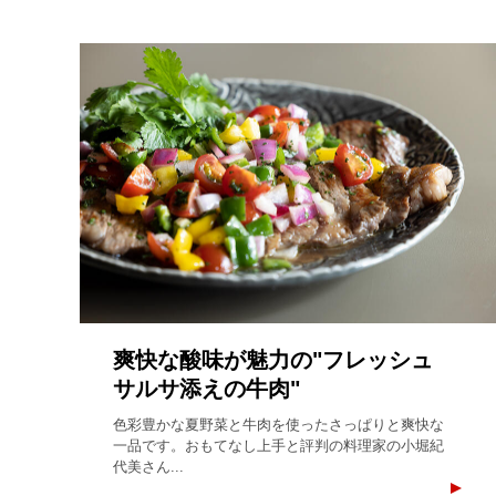
爽快な酸味が魅力の"フレッシュ
サルサ添えの牛肉"
色彩豊かな夏野菜と牛肉を使ったさっぱりと爽快な
一品です。おもてなし上手と評判の料理家の小堀紀
代美さん...