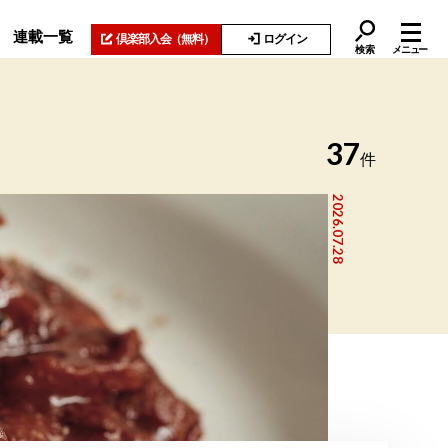
連載一覧
倶楽部入会
（無料）
ログイン
検索
メニュー
37
件
2026.07.28