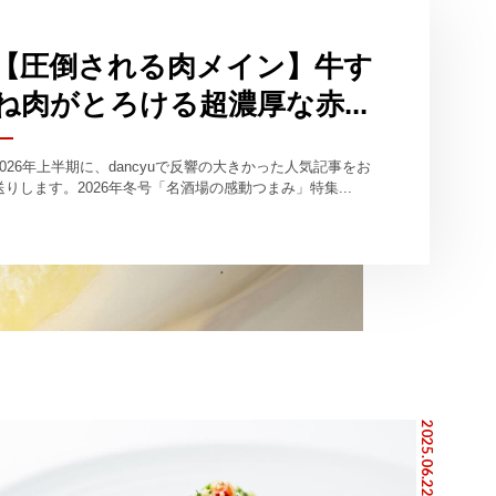
【圧倒される肉メイン】牛す
ね肉がとろける超濃厚な赤...
2026年上半期に、dancyuで反響の大きかった人気記事をお
送りします。2026年冬号「名酒場の感動つまみ」特集...
2025.06.22