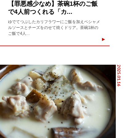
【罪悪感少なめ】茶碗1杯のご飯
で4人前つくれる「カ...
ゆでてつぶしたカリフラワーにご飯を加えベシャメ
ルソースとチーズをのせて焼くドリア。茶碗1杯の
ご飯で4人...
2025.01.16