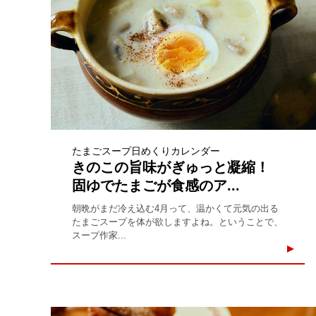
たまごスープ日めくりカレンダー
きのこの旨味がぎゅっと凝縮！
固ゆでたまごが食感のア...
朝晩がまだ冷え込む4月って、温かくて元気の出る
たまごスープを体が欲しますよね。ということで、
スープ作家...