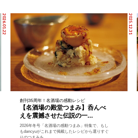
2026.01.22
2025.12.31
創刊35周年！名酒場の感動レシピ
【名酒場の殿堂つまみ】呑んべ
えを震撼させた伝説の一...
2026年冬号「名酒場の感動つまみ」特集で、もし
もdancyuがこれまで掲載したレシピから選りすぐ
りのつまみを...