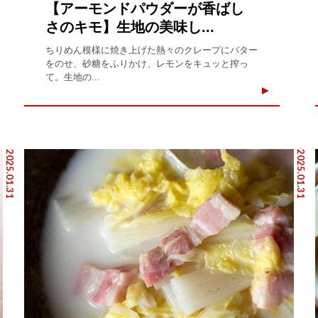
【アーモンドパウダーが香ばし
さのキモ】生地の美味し...
ちりめん模様に焼き上げた熱々のクレープにバター
をのせ、砂糖をふりかけ、レモンをキュッと搾っ
て。生地の...
2025.01.31
2025.01.31