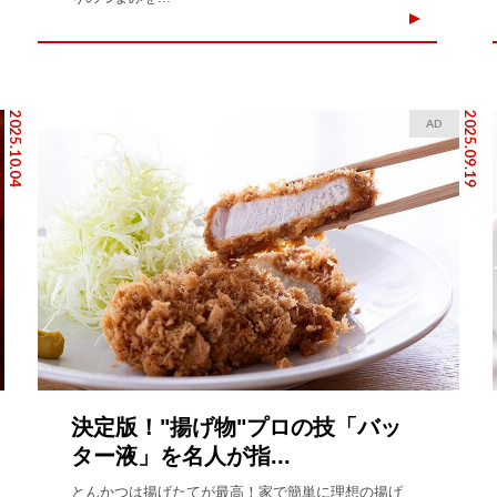
2025.10.04
2025.09.19
AD
決定版！"揚げ物"プロの技「バッ
ター液」を名人が指...
とんかつは揚げたてが最高！家で簡単に理想の揚げ