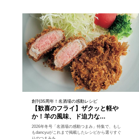
創刊35周年！名酒場の感動レシピ
【歓喜のフライ】ザクッと軽や
か！羊の風味、ド迫力な...
2026年冬号「名酒場の感動つまみ」特集で、もし
もdancyuがこれまで掲載したレシピから選りすぐ
りのつまみを...