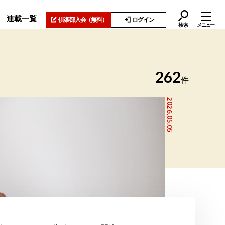
連載一覧
倶楽部入会
（無料）
ログイン
検索
メニュー
262
件
2026.05.05