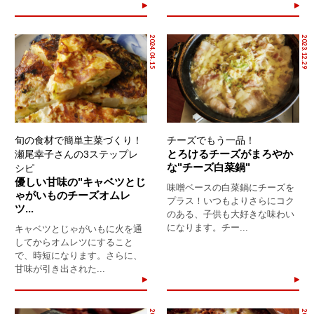
2024.04.15
2023.12.29
旬の食材で簡単主菜づくり！
チーズでもう一品！
とろけるチーズがまろやか
瀬尾幸子さんの3ステップレ
な"チーズ白菜鍋"
シピ
優しい甘味の"キャベツとじ
味噌ベースの白菜鍋にチーズを
ゃがいものチーズオムレ
プラス！いつもよりさらにコク
ツ...
のある、子供も大好きな味わい
になります。チー...
キャベツとじゃがいもに火を通
してからオムレツにすること
で、時短になります。さらに、
甘味が引き出された...