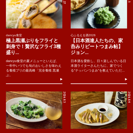
dancyu食堂
心ふるえる酒2026
極上黒瀬ぶりをフライと
【日本酒達人たちの、家
刺身で！贅沢なフライ3種
呑みリピートつまみ帖】
盛り...
ジョン...
dancyu食堂の夏メニューといえば、
日本酒を愛飲し、日々楽しんでいる日
一年中いつでも旬のおいしさを味わえ
本酒ライターさんたちに、家でつく
る養殖ブリの最高峰「完全養殖 黒瀬
る“テッパンつまみ”を教えていただ...
ぶ..
2026.8.5
2026.8.4