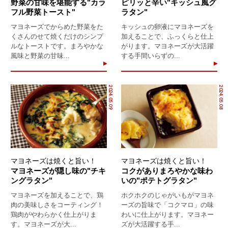
野菜の甘味を堪能する"カラ
ピリッと辛い"キッシュ風グ
フル野菜トースト"
ラタン"
マヨネーズでからめた野菜をた
キッシュの卵液にマヨネーズを
くさんのせて焼くだけのシンプ
加えることで、ふっくらと仕上
ルなトーストです。まろやかな
がります。マヨネーズが大活躍
風味と野菜の甘味...
する手間いらずの...
2024.05.09
2024.05.08
マヨネーズは焼くと旨い！
マヨネーズは焼くと旨い！
マヨネーズが隠し味の"チキ
コクがありまろやかな味わ
ングラタン"
いの"ポテトグラタン"
マヨネーズを加えることで、鶏
ホクホクのじゃがいもがマヨネ
肉の美味しさをコーティング！
ーズの旨味で「コクマロ」の味
鶏肉がやわらかく仕上がりま
わいに仕上がります。マヨネー
す。マヨネーズが大...
ズが大活躍する手...