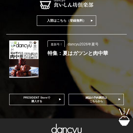
入部はこちら（登録無料）
dancyu2026年夏号
最新号！
特集：夏はガツンと肉中華
PRESIDENT Storeで
雑誌の予約購読は
購入する
こちらから