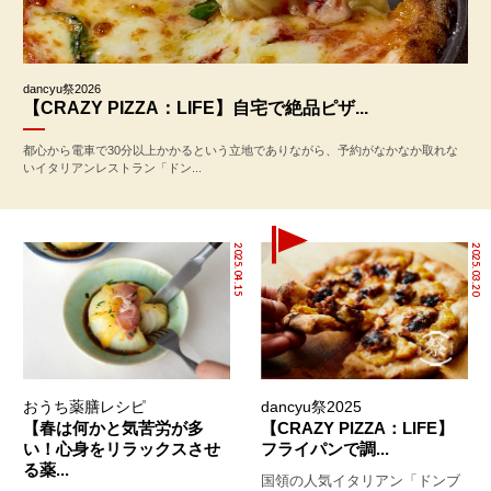
dancyu祭2026
【CRAZY PIZZA：LIFE】自宅で絶品ピザ...
都心から電車で30分以上かかるという立地でありながら、予約がなかなか取れな
いイタリアンレストラン「ドン...
2025.04.15
2025.03.20
おうち薬膳レシピ
dancyu祭2025
【春は何かと気苦労が多
【CRAZY PIZZA：LIFE】
い！心身をリラックスさせ
フライパンで調...
る薬...
国領の人気イタリアン「ドンブ