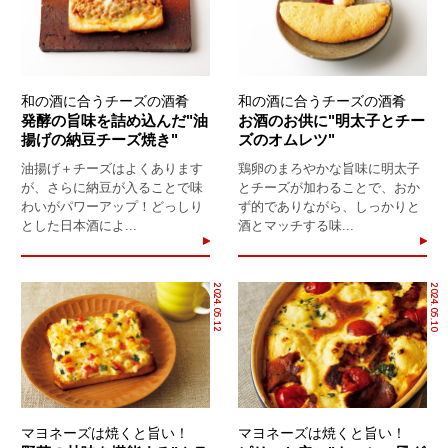
和の酒に合うチーズの酒肴
和の酒に合うチーズの酒肴
発酵の旨味を詰め込んだ"油
お酒のお供に"明太子とチー
揚げの納豆チーズ焼き"
ズのオムレツ"
油揚げ＋チーズはよくあります
鶏卵のまろやかな旨味に明太子
が、さらに納豆が入ることで味
とチーズが加わることで、おか
わいがパワーアップ！どっしり
ず的でありながら、しっかりと
とした日本酒によ...
酒とマッチする味...
2024.05.12
2024.05.10
マヨネーズは焼くと旨い！
マヨネーズは焼くと旨い！