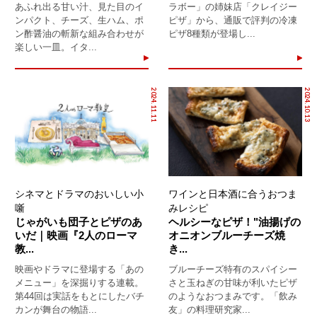
あふれ出る甘い汁、見た目のイ
ラボー」の姉妹店「クレイジー
ンパクト、チーズ、生ハム、ポ
ピザ」から、通販で評判の冷凍
ン酢醤油の斬新な組み合わせが
ピザ8種類が登場し...
楽しい一皿。イタ...
2024.11.11
2024.10.13
シネマとドラマのおいしい小
ワインと日本酒に合うおつま
噺
みレシピ
じゃがいも団子とピザのあ
ヘルシーなピザ！"油揚げの
いだ｜映画『2人のローマ
オニオンブルーチーズ焼
教...
き...
映画やドラマに登場する「あの
ブルーチーズ特有のスパイシー
メニュー」を深掘りする連載。
さと玉ねぎの甘味が利いたピザ
第44回は実話をもとにしたバチ
のようなおつまみです。「飲み
カンが舞台の物語...
友」の料理研究家...