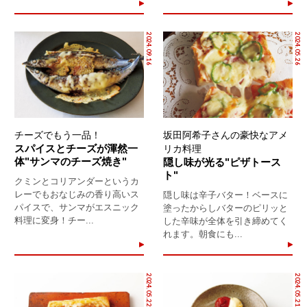
2024.09.16
2024.05.26
チーズでもう一品！
坂田阿希子さんの豪快なアメ
スパイスとチーズが渾然一
リカ料理
体"サンマのチーズ焼き"
隠し味が光る"ピザトース
ト"
クミンとコリアンダーというカ
レーでもおなじみの香り高いス
隠し味は辛子バター！ベースに
パイスで、サンマがエスニック
塗ったからしバターのピリッと
料理に変身！チー...
した辛味が全体を引き締めてく
れます。朝食にも...
2024.05.22
2024.05.21