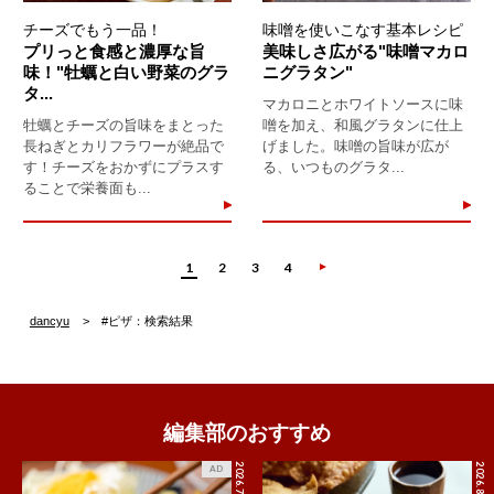
チーズでもう一品！
味噌を使いこなす基本レシピ
プリっと食感と濃厚な旨
美味しさ広がる"味噌マカロ
味！"牡蠣と白い野菜のグラ
ニグラタン"
タ...
マカロニとホワイトソースに味
牡蠣とチーズの旨味をまとった
噌を加え、和風グラタンに仕上
長ねぎとカリフラワーが絶品で
げました。味噌の旨味が広が
す！チーズをおかずにプラスす
る、いつものグラタ...
ることで栄養面も...
1
2
3
4
dancyu
#ピザ：検索結果
編集部のおすすめ
2026.7.27
2026.8.5
AD