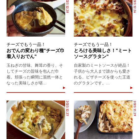
2023.12.28
2023.12.26
チーズでもう一品！
チーズでもう一品！
おでんの変わり種"チーズ巾
とろける美味しさ！"ミート
着入りおでん"
ソースグラタン"
玉ねぎの甘味、舞茸の香り、そ
自家製のミートソースが絶品！
してチーズの旨味を包んだ巾
子供から大人まで誰からも愛さ
着。頬張った瞬間に混然一体と
れる、ピザチーズを使った王道
なった美味しさが堪...
のグラタンです。...
2023.12.25
2023.11.29