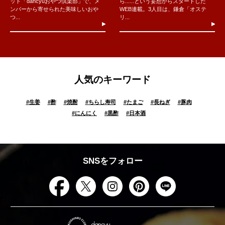
ット「dancyuおやつ倶楽部」で、メ
ら......という妄想からスタートした
ンバーから寄せられた美味しいおや
WEB連載。3人目は、鎌倉「オステ
つ...
リ...
人気のキーワード
#
生姜
#
酢
#
焼酎
#
ちらし寿司
#
たまご
#
長ねぎ
#
豚肉
#
にんにく
#
黒酢
#
日本酒
SNSをフォロー