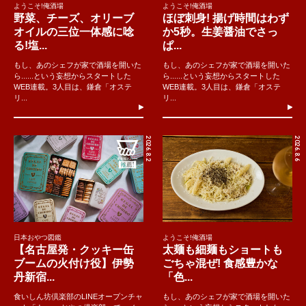
ようこそ!俺酒場
ようこそ!俺酒場
野菜、チーズ、オリーブ
ほぼ刺身! 揚げ時間はわず
オイルの三位一体感に唸
か5秒。生姜醤油でさっ
る!塩...
ぱ...
もし、あのシェフが家で酒場を開いた
もし、あのシェフが家で酒場を開いた
ら......という妄想からスタートした
ら......という妄想からスタートした
WEB連載。3人目は、鎌倉「オステ
WEB連載。3人目は、鎌倉「オステ
リ...
リ...
2026.8.2
2026.8.6
日本おやつ図鑑
ようこそ!俺酒場
【名古屋発・クッキー缶
太麺も細麺もショートも
ブームの火付け役】伊勢
ごちゃ混ぜ! 食感豊かな
丹新宿...
「色...
食いしん坊倶楽部のLINEオープンチャ
もし、あのシェフが家で酒場を開いた