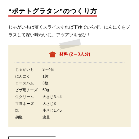
“ポテトグラタン”のつくり方
じゃがいもは薄くスライスすれば下ゆでいらず。にんにくをプ
ラスして深い味わいに。アツアツをぜひ！
材料 (
2～3人分
)
じゃがいも
3～4個
にんにく
1片
ロースハム
3枚
ピザ用チーズ
50g
生クリーム
大さじ3～4
マヨネーズ
大さじ3
塩
小さじ1／5
胡椒
適量