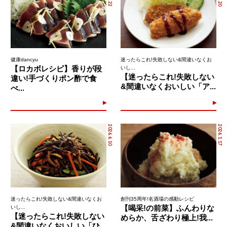
健康dancyu
迷ったらこれ!失敗しない&間違いなくお
【ロカボレシピ】香りが段
いし...
【迷ったらこれ!失敗しない
違い!手づくりポン酢で食
&間違いなくおいしい「ア...
べ...
2026.6.10
2026.1.17
迷ったらこれ!失敗しない&間違いなくお
創刊35周年!名酒場の感動レシピ
【喝采!の前菜】ふんわりな
いし...
【迷ったらこれ!失敗しない
めらか、舌ざわり極上!我...
&間違いなくおいしい「ひ...