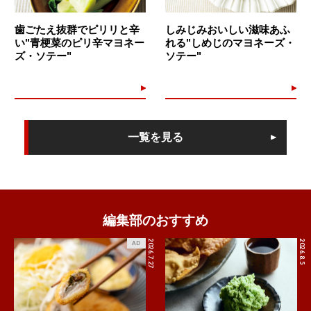
歯ごたえ抜群でピリリと辛
しみじみおいしい滋味あふ
い"青梗菜のピリ辛マヨネー
れる"しめじのマヨネーズ・
ズ・ソテー"
ソテー"
一覧を見る
編集部のおすすめ
2026.7.27
2026.8.5
AD