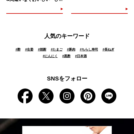
人気のキーワード
#
酢
#
生姜
#
焼酎
#
たまご
#
豚肉
#
ちらし寿司
#
長ねぎ
#
にんにく
#
黒酢
#
日本酒
SNSをフォロー