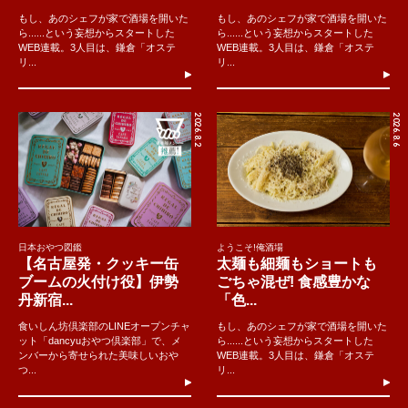
もし、あのシェフが家で酒場を開いた
もし、あのシェフが家で酒場を開いた
ら......という妄想からスタートした
ら......という妄想からスタートした
WEB連載。3人目は、鎌倉「オステ
WEB連載。3人目は、鎌倉「オステ
リ...
リ...
2026.8.2
2026.8.6
日本おやつ図鑑
ようこそ!俺酒場
【名古屋発・クッキー缶
太麺も細麺もショートも
ブームの火付け役】伊勢
ごちゃ混ぜ! 食感豊かな
丹新宿...
「色...
食いしん坊倶楽部のLINEオープンチャ
もし、あのシェフが家で酒場を開いた
ット「dancyuおやつ倶楽部」で、メ
ら......という妄想からスタートした
ンバーから寄せられた美味しいおや
WEB連載。3人目は、鎌倉「オステ
つ...
リ...