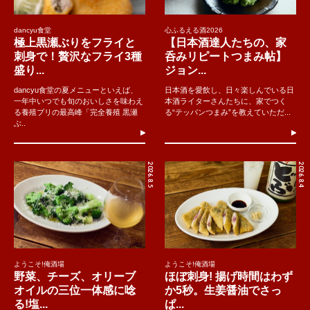
dancyu食堂
心ふるえる酒2026
極上黒瀬ぶりをフライと
【日本酒達人たちの、家
刺身で！贅沢なフライ3種
呑みリピートつまみ帖】
盛り...
ジョン...
dancyu食堂の夏メニューといえば、
日本酒を愛飲し、日々楽しんでいる日
一年中いつでも旬のおいしさを味わえ
本酒ライターさんたちに、家でつく
る養殖ブリの最高峰「完全養殖 黒瀬
る“テッパンつまみ”を教えていただ...
ぶ..
2026.8.5
2026.8.4
ようこそ!俺酒場
ようこそ!俺酒場
野菜、チーズ、オリーブ
ほぼ刺身! 揚げ時間はわず
オイルの三位一体感に唸
か5秒。生姜醤油でさっ
る!塩...
ぱ...