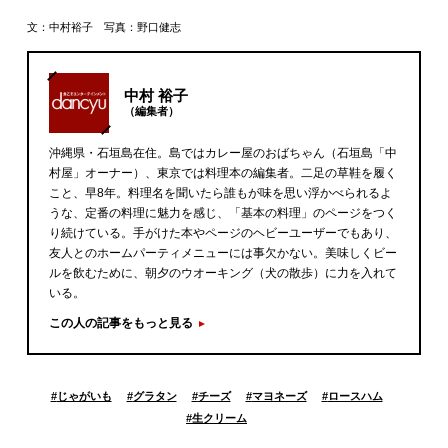
文：中村裕子 写真：野口健志
中村 裕子
（編集者）
沖縄県・石垣島在住。島ではカレー屋のおばちゃん（石垣島「中
村屋」オーナー）、東京では料理本の編集者。二足の草鞋を履く
こと、早8年。料理名を聞いたら誰もが味を思い浮かべられるよ
うな、定番の料理に魅力を感じ、「基本の料理」のページをつく
り続けている。手がけた本やページのヘビーユーザーでもあり、
友人とのホームパーティメニューには事欠かない。美味しくビー
ルを飲むために、朝夕のウオーキング（犬の散歩）に力を入れて
いる。
この人の記事をもっと見る
#
じゃがいも
#
グラタン
#
チーズ
#
マヨネーズ
#
ロースハム
#
生クリーム