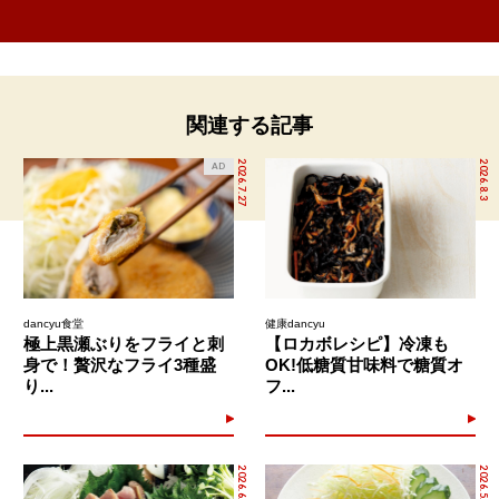
関連する記事
2026.7.27
2026.8.3
AD
dancyu食堂
健康dancyu
極上黒瀬ぶりをフライと刺
【ロカボレシピ】冷凍も
身で！贅沢なフライ3種盛
OK!低糖質甘味料で糖質オ
り...
フ...
2026.6.22
2026.5.20