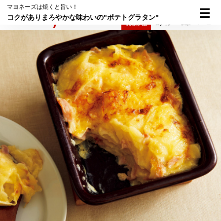
マヨネーズは焼くと旨い！
コクがありまろやかな味わいの"ポテトグラタン"
検索
メニュー
倶楽部入会
ログイン