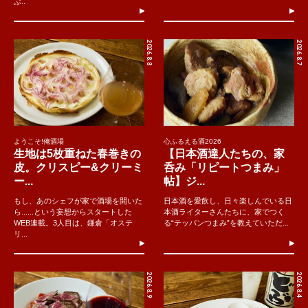
ぶ..
2026.8.8
2026.8.7
ようこそ!俺酒場
心ふるえる酒2026
生地は5枚重ねた春巻きの
【日本酒達人たちの、家
皮。クリスピー&クリーミ
呑み「リピートつまみ」
ー...
帖】ジ...
もし、あのシェフが家で酒場を開いた
日本酒を愛飲し、日々楽しんでいる日
ら......という妄想からスタートした
本酒ライターさんたちに、家でつく
WEB連載。3人目は、鎌倉「オステ
る“テッパンつまみ”を教えていただ...
リ...
2026.8.9
2026.8.4