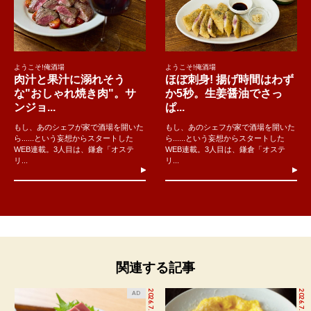
ようこそ!俺酒場
ようこそ!俺酒場
肉汁と果汁に溺れそう
ほぼ刺身! 揚げ時間はわず
な"おしゃれ焼き肉"。サ
か5秒。生姜醤油でさっ
ンジョ...
ぱ...
もし、あのシェフが家で酒場を開いた
もし、あのシェフが家で酒場を開いた
ら......という妄想からスタートした
ら......という妄想からスタートした
WEB連載。3人目は、鎌倉「オステ
WEB連載。3人目は、鎌倉「オステ
リ...
リ...
関連する記事
2026.7.27
2026.7.29
AD