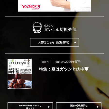
入部はこちら（登録無料）
dancyu2026年夏号
最新号！
特集：夏はガツンと肉中華
PRESIDENT Storeで
雑誌の予約購読は
購入する
こちらから