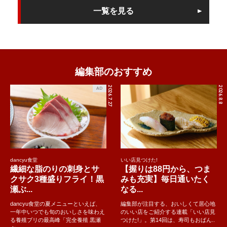
一覧を見る
編集部のおすすめ
2026.7.27
2026.8.8
AD
dancyu食堂
いい店見つけた!
繊細な脂のりの刺身とサ
【握りは88円から、つま
クサク3種盛りフライ！黒
みも充実】毎日通いたく
瀬ぶ...
なる...
dancyu食堂の夏メニューといえば、
編集部が注目する、おいしくて居心地
一年中いつでも旬のおいしさを味わえ
のいい店をご紹介する連載「いい店見
る養殖ブリの最高峰「完全養殖 黒瀬
つけた!」。第14回は、寿司もおばん..