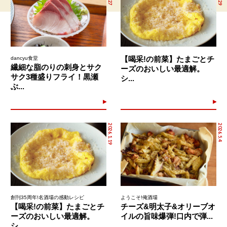
【喝采!の前菜】たまごとチ
dancyu食堂
繊細な脂のりの刺身とサク
ーズのおいしい最適解。
サク3種盛りフライ！黒瀬
シ...
ぶ...
2026.1.19
2026.5.4
創刊35周年!名酒場の感動レシピ
ようこそ!俺酒場
【喝采!の前菜】たまごとチ
チーズ&明太子&オリーブオ
ーズのおいしい最適解。
イルの旨味爆弾!口内で弾...
シ...