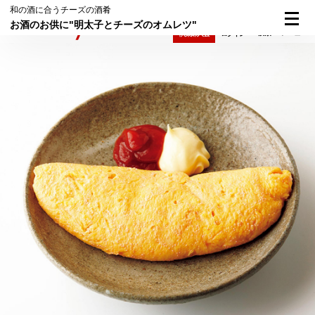
和の酒に合うチーズの酒肴
お酒のお供に"明太子とチーズのオムレツ"
検索
メニュー
倶楽部入会
ログイン