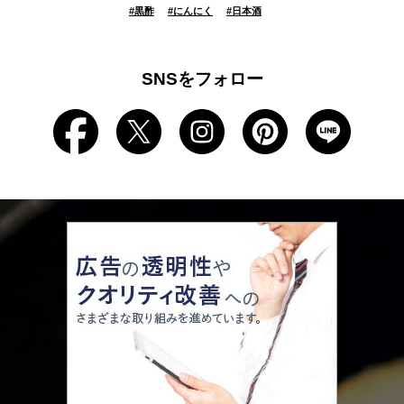
#
黒酢
#
にんにく
#
日本酒
SNSをフォロー