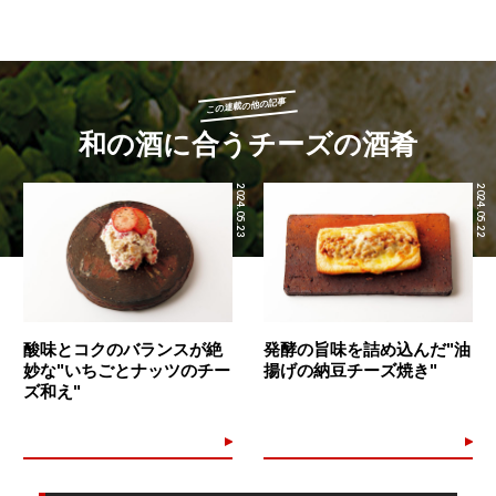
この連載の他の記事
和の酒に合うチーズの酒肴
2024.05.23
2024.05.22
酸味とコクのバランスが絶
発酵の旨味を詰め込んだ"油
妙な"いちごとナッツのチー
揚げの納豆チーズ焼き"
ズ和え"