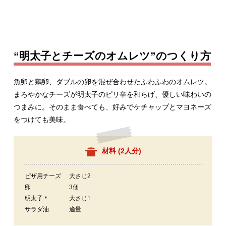
“明太子とチーズのオムレツ”のつくり方
魚卵と鶏卵、ダブルの卵を混ぜ合わせたふわふわのオムレツ。
まろやかなチーズが明太子のピリ辛を和らげ、優しい味わいの
つまみに。そのまま食べても、好みでケチャップとマヨネーズ
をつけても美味。
材料 (
2人分
)
ピザ用チーズ
大さじ2
卵
3個
明太子＊
大さじ1
サラダ油
適量