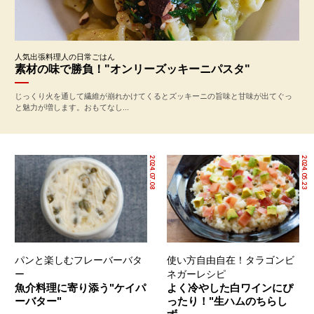
人気出張料理人の日常ごはん
素材の味で勝負！"オンリーズッキーニパスタ"
じっくり火を通して繊維が崩れかけてくるとズッキーニの旨味と甘味が出てぐっ
と魅力が増します。おもてなし...
2024.07.08
2024.05.23
パンと楽しむフレーバーバタ
使い方自由自在！タラゴンビ
ー
ネガーレシピ
魚介料理に寄り添う"ケイパ
よく冷やした白ワインにぴ
ーバター"
ったり！"生ハムのちらし