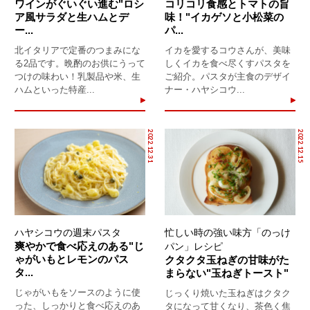
ワインがぐいぐい進む"ロシ
コリコリ食感とトマトの旨
ア風サラダと生ハムとデ
味！"イカゲソと小松菜の
ー...
パ...
北イタリアで定番のつまみにな
イカを愛するコウさんが、美味
る2品です。晩酌のお供にうって
しくイカを食べ尽くすパスタを
つけの味わい！乳製品や米、生
ご紹介。パスタが主食のデザイ
ハムといった特産...
ナー・ハヤシコウ...
2022.12.31
2022.12.15
ハヤシコウの週末パスタ
忙しい時の強い味方「のっけ
爽やかで食べ応えのある"じ
パン」レシピ
ゃがいもとレモンのパス
クタクタ玉ねぎの甘味がた
タ...
まらない"玉ねぎトースト"
じゃがいもをソースのように使
じっくり焼いた玉ねぎはクタク
った、しっかりと食べ応えのあ
タになって甘くなり、茶色く焦