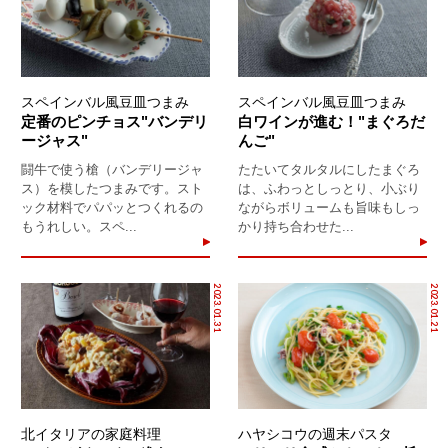
スペインバル風豆皿つまみ
スペインバル風豆皿つまみ
定番のピンチョス"バンデリ
白ワインが進む！"まぐろだ
ージャス"
んご"
闘牛で使う槍（バンデリージャ
たたいてタルタルにしたまぐろ
ス）を模したつまみです。スト
は、ふわっとしっとり、小ぶり
ック材料でパパッとつくれるの
ながらボリュームも旨味もしっ
もうれしい。スペ...
かり持ち合わせた...
2023.01.31
2023.01.21
北イタリアの家庭料理
ハヤシコウの週末パスタ