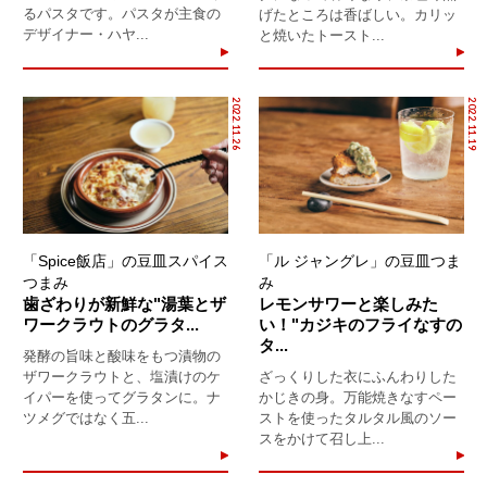
るパスタです。パスタが主食の
げたところは香ばしい。カリッ
デザイナー・ハヤ...
と焼いたトースト...
2022.11.26
2022.11.19
「Spice飯店」の豆皿スパイス
「ル ジャングレ」の豆皿つま
つまみ
み
歯ざわりが新鮮な"湯葉とザ
レモンサワーと楽しみた
ワークラウトのグラタ...
い！"カジキのフライなすの
タ...
発酵の旨味と酸味をもつ漬物の
ザワークラウトと、塩漬けのケ
ざっくりした衣にふんわりした
イパーを使ってグラタンに。ナ
かじきの身。万能焼きなすペー
ツメグではなく五...
ストを使ったタルタル風のソー
スをかけて召し上...