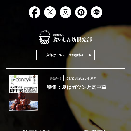
入部はこちら（登録無料）
dancyu2026年夏号
最新号！
特集：夏はガツンと肉中華
PRESIDENT Storeで
雑誌の予約購読は