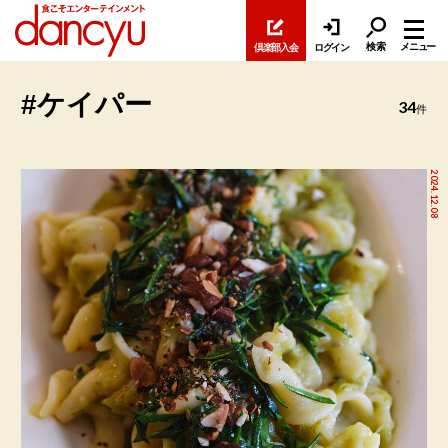
検索
メニュー
倶楽部入会
ログイン
#ケイパー
34
件
2024.12.08