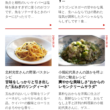
ず...
魚介と相性のいいケイパーは塩
味を抜きすぎずに使うのがコツ
タラゴンビネガーの甘やかな風
です。魚をソテーするときのバ
味と、生ハムならではの熟れた
ターにぴったりで...
塩気が調和したスペシャルなち
らしずしです！食...
2024.03.29
2024.03.28
北村光世さんの野菜パスタレ
小堀紀代美さんの誰かを呼ぶ
シピ
日のご馳走レシピ
甘味をしっかりと引き出し
爽やかな美味しさ"おからの
た"玉ねぎのリングィーネ"
レモンクリームサラダ"
玉ねぎのおいしい甘味をリング
素朴なおからを洋風に仕上げ
ィーネがしっかりからめとる一
た、新鮮なレシピです。おもて
品。ケイパーの酸味とローリエ
なし上手と評判の料理家の小堀
のまろやかな香り...
紀代美さんに、ゲス...