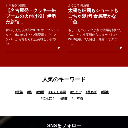
日本おやつ図鑑
ようこそ!俺酒場
【名古屋発・クッキー缶
太麺も細麺もショートも
ブームの火付け役】伊勢
ごちゃ混ぜ! 食感豊かな
丹新宿...
「色...
食いしん坊倶楽部のLINEオープンチャ
もし、あのシェフが家で酒場を開いた
ット「dancyuおやつ倶楽部」で、メ
ら......という妄想からスタートした
ンバーから寄せられた美味しいおや
WEB連載。3人目は、鎌倉「オステ
つ...
リ...
人気のキーワード
#
生姜
#
酢
#
焼酎
#
ちらし寿司
#
たまご
#
長ねぎ
#
豚肉
#
にんにく
#
黒酢
#
日本酒
SNSをフォロー