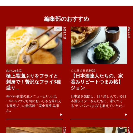
編集部のおすすめ
2026.7.27
2026.8.5
AD
dancyu食堂
心ふるえる酒2026
極上黒瀬ぶりをフライと
【日本酒達人たちの、家
刺身で！贅沢なフライ3種
呑みリピートつまみ帖】
盛り...
ジョン...
dancyu食堂の夏メニューといえば、
日本酒を愛飲し、日々楽しんでいる日
一年中いつでも旬のおいしさを味わえ
本酒ライターさんたちに、家でつく
る養殖ブリの最高峰「完全養殖 黒瀬
る“テッパンつまみ”を教えていただ...
ぶ..
2026.8.5
2026.8.4