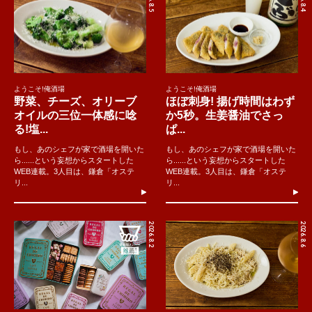
ようこそ!俺酒場
ようこそ!俺酒場
野菜、チーズ、オリーブ
ほぼ刺身! 揚げ時間はわず
オイルの三位一体感に唸
か5秒。生姜醤油でさっ
る!塩...
ぱ...
もし、あのシェフが家で酒場を開いた
もし、あのシェフが家で酒場を開いた
ら......という妄想からスタートした
ら......という妄想からスタートした
WEB連載。3人目は、鎌倉「オステ
WEB連載。3人目は、鎌倉「オステ
リ...
リ...
2026.8.2
2026.8.6