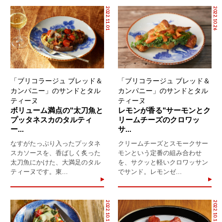
2022.11.01
2022.10.26
「ブリコラージュ ブレッド＆
「ブリコラージュ ブレッド＆
カンパニー」のサンドとタル
カンパニー」のサンドとタル
ティーヌ
ティーヌ
ボリューム満点の"太刀魚と
レモンが香る"サーモンとク
プッタネスカのタルティ
リームチーズのクロワッ
ー...
サ...
なすがたっぷり入ったプッタネ
クリームチーズとスモークサー
スカソースを、香ばしく炙った
モンという定番の組み合わせ
太刀魚にかけた、大満足のタル
を、サクッと軽いクロワッサン
ティーヌです。東...
でサンド。レモンゼ...
2022.10.19
2022.10.13