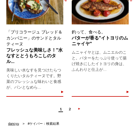
「ブリコラージュ ブレッド＆
釣って、食べる。
バターが香る"イトヨリのム
カンパニー」のサンドとタル
ニャイヤ"
ティーヌ
フレッシュな美味しさ！"水
ムニャイヤとは、ムニエルのこ
なすととうもろこしのタ
と。バターをたっぷり使って揚
ル...
げ焼きにしたイトヨリの身は、
ふんわりと仕上が...
美味しい水なすを見つけたらつ
くりたいタルティーヌです。野
菜のフレッシュな味わいと食感
が、パンとなめら...
1
2
dancyu
#ケイパー：検索結果