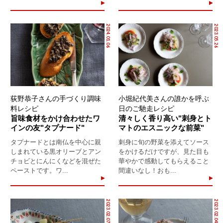
2024.01.06
2023.05.26
荻野恭子さんの手づくり調味
小堀紀代美さんの誰かを呼ぶ
料レシピ
日のご馳走レシピ
旨味食材をかけ合わせたワ
清々しく香り高い"刺身とト
インの友"タプナード"
マトのエスニックな前菜"
タプナードとは南仏を中心に親
刺身に旬の野菜を添えてソース
しまれている黒オリーブとアン
をかけるだけですが、見た目も
チョビとにんにくなどを混ぜた
華やかで感動してもらえること
ペーストです。ワ...
間違いなし！おも...
2023.02.07
2023.02.04