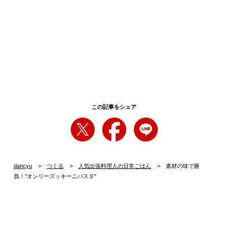
この記事をシェア
dancyu
つくる
人気出張料理人の日常ごはん
素材の味で勝
負！"オンリーズッキーニパスタ"