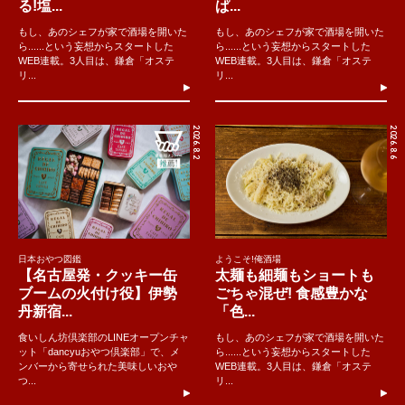
る!塩...
ぱ...
もし、あのシェフが家で酒場を開いた
もし、あのシェフが家で酒場を開いた
ら......という妄想からスタートした
ら......という妄想からスタートした
WEB連載。3人目は、鎌倉「オステ
WEB連載。3人目は、鎌倉「オステ
リ...
リ...
2026.8.2
2026.8.6
日本おやつ図鑑
ようこそ!俺酒場
【名古屋発・クッキー缶
太麺も細麺もショートも
ブームの火付け役】伊勢
ごちゃ混ぜ! 食感豊かな
丹新宿...
「色...
食いしん坊倶楽部のLINEオープンチャ
もし、あのシェフが家で酒場を開いた
ット「dancyuおやつ倶楽部」で、メ
ら......という妄想からスタートした
ンバーから寄せられた美味しいおや
WEB連載。3人目は、鎌倉「オステ
つ...
リ...