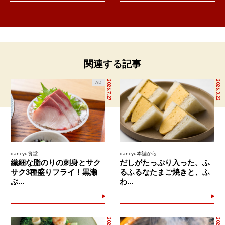
関連する記事
2026.7.27
2026.3.22
AD
dancyu食堂
dancyu本誌から
繊細な脂のりの刺身とサク
だしがたっぷり入った、ふ
サク3種盛りフライ！黒瀬
るふるなたまご焼きと、ふ
ぶ...
わ...