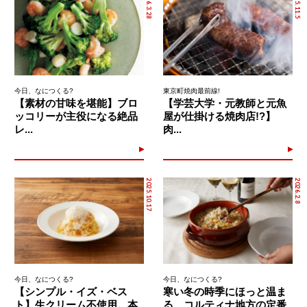
2026.3.28
2025.11.5
今日、なにつくる?
東京町焼肉最前線!
【素材の甘味を堪能】ブロ
【学芸大学・元教師と元魚
ッコリーが主役になる絶品
屋が仕掛ける焼肉店!?】
レ...
肉...
2025.10.17
2026.2.8
今日、なにつくる?
今日、なにつくる?
【シンプル・イズ・ベス
寒い冬の時季にほっと温ま
ト】生クリーム不使用。本
る、コルティナ地方の定番