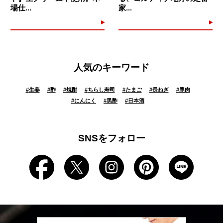
場仕...
家...
人気のキーワード
#
生姜
#
酢
#
焼酎
#
ちらし寿司
#
たまご
#
長ねぎ
#
豚肉
#
にんにく
#
黒酢
#
日本酒
SNSをフォロー