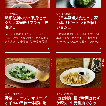
dancyu食堂
心ふるえる酒2026
繊細な脂のりの刺身とサ
【日本酒達人たちの、家
クサク3種盛りフライ！黒
呑みリピートつまみ帖】
瀬ぶ...
ジョン...
dancyu食堂の夏メニューといえば、
日本酒を愛飲し、日々楽しんでいる日
一年中いつでも旬のおいしさを味わえ
本酒ライターさんたちに、家でつく
る養殖ブリの最高峰「完全養殖 黒瀬
る“テッパンつまみ”を教えていただ...
ぶ..
2026.8.5
2026.8.4
ようこそ!俺酒場
ようこそ!俺酒場
野菜、チーズ、オリーブ
ほぼ刺身! 揚げ時間はわず
オイルの三位一体感に唸
か5秒。生姜醤油でさっ