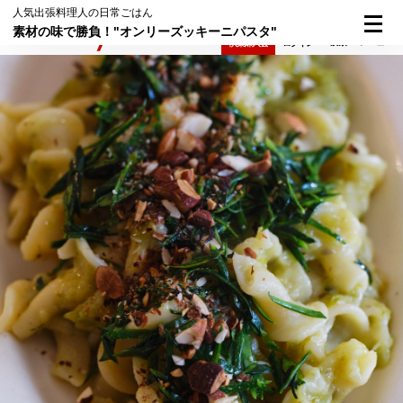
人気出張料理人の日常ごはん
素材の味で勝負！"オンリーズッキーニパスタ"
検索
メニュー
倶楽部入会
ログイン