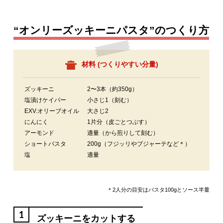
“オンリーズッキーニパスタ”のつくり方
材料 (
つくりやすい分量
)
ズッキーニ
2〜3本（約350g）
塩漬けケイパー
小さじ1（刻む）
EXV.オリーブオイル
大さじ2
にんにく
1片分（皮ごとつぶす）
アーモンド
適量（から煎りして刻む）
ショートパスタ
200g（フジッリやブジャーテなど＊）
塩
適量
＊2人分の目安はパスタ100gとソース半量
1
ズッキーニをカットする