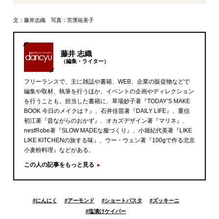
文：藤井志織 写真：宮濱祐美子
藤井 志織
（編集・ライター）
フリーランスで、主に雑誌や書籍、WEB、企業の販促物などで
編集や取材、執筆を行うほか、イベントの企画やディレクション
を行うことも。担当した書籍に、草場妙子著『TODAY’S MAKE
BOOK 今日のメイクは？』、石井佳苗著『DAILY LIFE』、重信
初江著『昔ながらのおかず』、オカズデザイン著『マリネ』、
nestRobe著『SLOW MADEな服づくり』、小堀紀代美著『LIKE
LIKE KITCHENの旅する味』、ウー・ウェン著『100gで作る北京
小麦粉料理』などがある。
この人の記事をもっと見る
#
にんにく
#
アーモンド
#
ショートパスタ
#
ズッキーニ
#
塩漬けケイパー