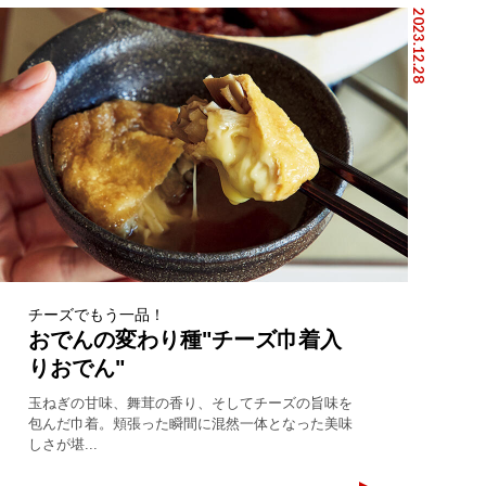
2023.12.28
チーズでもう一品！
おでんの変わり種"チーズ巾着入
りおでん"
玉ねぎの甘味、舞茸の香り、そしてチーズの旨味を
包んだ巾着。頬張った瞬間に混然一体となった美味
しさが堪...