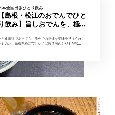
日本全国出張ひとり飲み
【島根・松江のおでんでひと
り飲み】旨しおでんを、極...
たとえ出張であっても、旅先での意外な美味発見はうれし
いものだ。島根県松江市といえば宍道湖のシジミが広...
2024.04.12