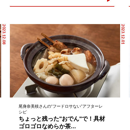
2023.12.08
2023.12.01
尾身奈美枝さんの“フードロサない”アフターレ
シピ
ちょっと残った"おでん"で！具材
ゴロゴロなめらか茶...