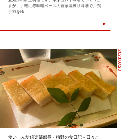
すが、手軽に赤味噌ベースの自家製練り味噌で。鶏
手羽をゆ...
2023.07.23
食いしん坊倶楽部部長・植野の食日記～日々こ