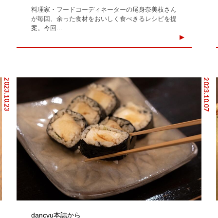
料理家・フードコーディネーターの尾身奈美枝さん
が毎回、余った食材をおいしく食べきるレシピを提
案。今回...
2023.10.23
2023.10.07
dancyu本誌から