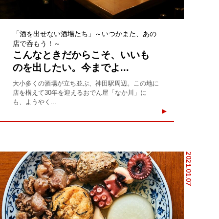
「酒を出せない酒場たち」～いつかまた、あの
店で呑もう！～
こんなときだからこそ、いいも
のを出したい。今までよ...
大小多くの酒場が立ち並ぶ、神田駅周辺。この地に
店を構えて30年を迎えるおでん屋「なか川」に
も、ようやく...
2021.01.07