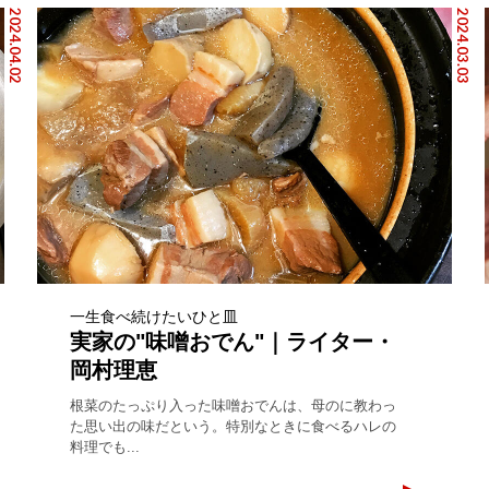
2024.04.02
2024.03.03
一生食べ続けたいひと皿
実家の"味噌おでん"｜ライター・
岡村理恵
根菜のたっぷり入った味噌おでんは、母のに教わっ
た思い出の味だという。特別なときに食べるハレの
料理でも...