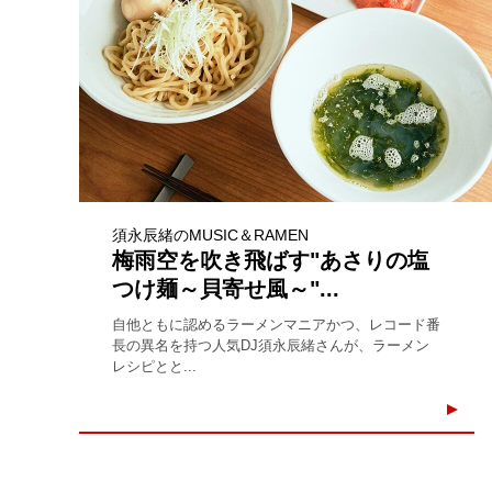
須永辰緒のMUSIC＆RAMEN
梅雨空を吹き飛ばす"あさりの塩
つけ麺～貝寄せ風～"...
自他ともに認めるラーメンマニアかつ、レコード番
長の異名を持つ人気DJ須永辰緒さんが、ラーメン
レシピとと...