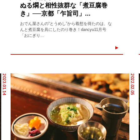
ぬる燗と相性抜群な「煮豆腐巻
き」──京都「乍旨司」...
おでん屋さんの“とうめし”から着想を得たのは、な
んと煮豆腐を具にしたのり巻き！dancyu11月号
「おにぎり...
2023.01.14
2022.02.05