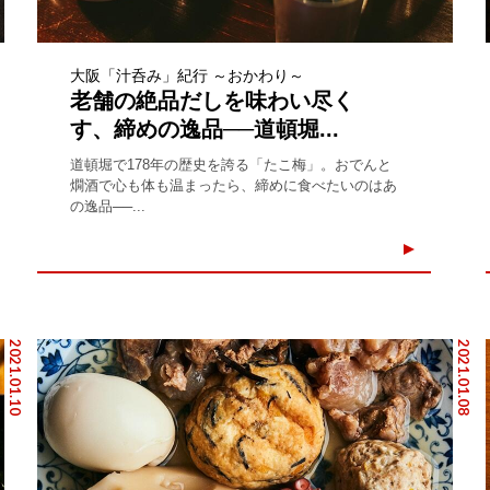
大阪「汁呑み」紀行 ～おかわり～
老舗の絶品だしを味わい尽く
す、締めの逸品──道頓堀...
道頓堀で178年の歴史を誇る「たこ梅」。おでんと
燗酒で心も体も温まったら、締めに食べたいのはあ
の逸品──...
2021.01.10
2021.01.08