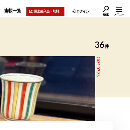
連載一覧
倶楽部入会
（無料）
ログイン
検索
メニュー
36
件
2025.07.26