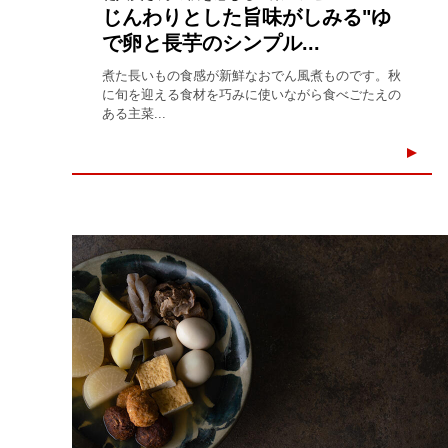
じんわりとした旨味がしみる"ゆ
で卵と長芋のシンプル...
煮た長いもの食感が新鮮なおでん風煮ものです。秋
に旬を迎える食材を巧みに使いながら食べごたえの
ある主菜...