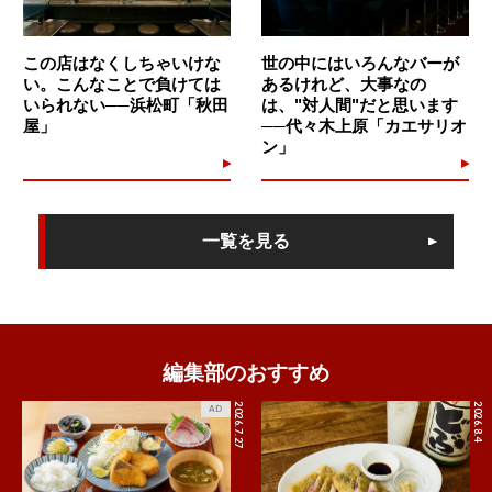
この店はなくしちゃいけな
世の中にはいろんなバーが
い。こんなことで負けては
あるけれど、大事なの
いられない──浜松町「秋田
は、"対人間"だと思います
屋」
──代々木上原「カエサリオ
ン」
一覧を見る
編集部のおすすめ
2026.7.27
2026.8.4
AD