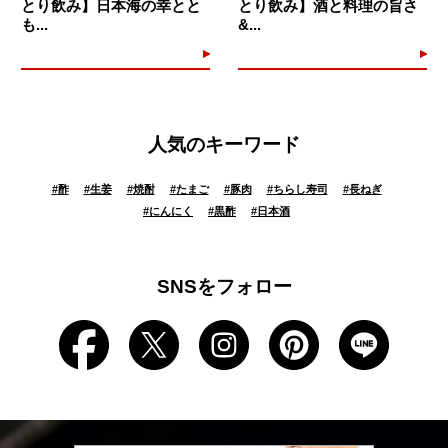
とり飲み】日本海の幸とと
とり飲み】酒と料理の旨さ
も...
&...
人気のキーワード
#
酢
#
生姜
#
焼酎
#
たまご
#
豚肉
#
ちらし寿司
#
長ねぎ
#
にんにく
#
黒酢
#
日本酒
SNSをフォロー