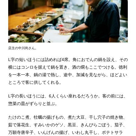
店主の中川尚さん。
L字の短いほうには詰めれば4席。角におでんの鍋を設え、その
横にはコンロを据えて鍋を置き、酒の燗もここでつける。徳利
を一本一本、鍋の湯で熱し、途中、加減を見ながら、ほどよい
ところで客に供してくれる。
L字の長いほうには、6人くらい座れるだろうか。客の前には、
惣菜の皿がずらりと並ぶ。
たけのこ煮、牡蠣の揚げもの、煮た大豆、干し穴子の焼き物、
茹で落花生、すみいかのゲソ、黒豆、きんぴらごぼう、茄子、
万願寺唐辛子、いんげんの揚げ、いわし丸干し、ポテトサラ