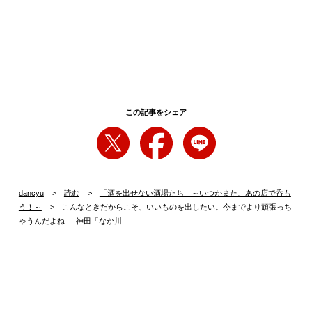
この記事をシェア
dancyu
読む
「酒を出せない酒場たち」～いつかまた、あの店で呑も
う！～
こんなときだからこそ、いいものを出したい。今までより頑張っち
ゃうんだよね──神田「なか川」