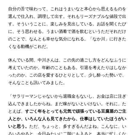
自分の舌で味わって、これはうまいなと本心から思えるものを
選んで仕入れ、調理して出す。それもリーズナブルな値段で出
す。そういうことに、楽しみを見出している。お話を聞くたび
に、そう思わせる。うまい酒肴で酒を飲むというただそれだけ
のことで、なんとも幸せな気分になれる。「なか川」に行きた
くなる動機がこれだ。
休んでいる間、中川さんは、この先の過ごし方をどんなふうに
考えていたのか。年齢のこともある。引退を考えたりはしなか
ったのか。この店を愛するひとりとして、少し酔った勢いで、
そんなことも訊いてみました。
「サラリーマンじゃないから退職金もないし、お金は店に注ぎ
込んできましたからね。まだ稼がないといけない。それに、た
とえば、
すごく年をとっても元気で頑張っている豆腐屋のご主
人とか、いろんな人も見てきたから、仕事はしていたほうがい
いと思う。
ただ、ちょっと、多すぎるんだよね。こんなに、い
ろいろやると、今日みたいに二階にも入ると、本当に忙しくな