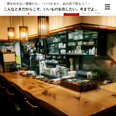
「酒を出せない酒場たち」～いつかまた、あの店で呑もう！～
こんなときだからこそ、いいものを出したい。今までより頑張っちゃうんだよね──神田「なか川」
検索
メニュー
倶楽部入会
ログイン