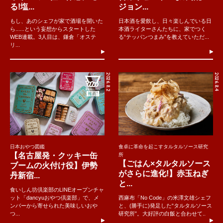
る!塩...
ジョン...
もし、あのシェフが家で酒場を開いた
日本酒を愛飲し、日々楽しんでいる日
ら......という妄想からスタートした
本酒ライターさんたちに、家でつく
WEB連載。3人目は、鎌倉「オステ
る“テッパンつまみ”を教えていただ...
リ...
2026.8.2
2026.8.4
日本おやつ図鑑
食卓に革命を起こすタルタルソース研究
【名古屋発・クッキー缶
所
【ごはん×タルタルソース
ブームの火付け役】伊勢
がさらに進化!】赤玉ねぎ
丹新宿...
と...
食いしん坊倶楽部のLINEオープンチャ
ット「dancyuおやつ倶楽部」で、メ
西麻布「No Code」の米澤文雄シェフ
ンバーから寄せられた美味しいおや
と、(勝手に)発足した“タルタルソース
つ...
研究所”。大好評の白飯と合わせて..