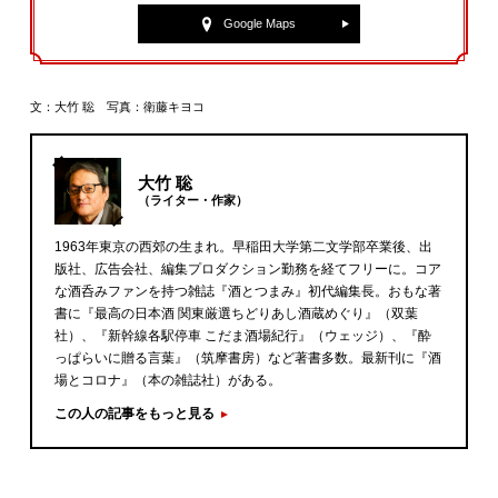
Google Maps
文：大竹 聡 写真：衛藤キヨコ
大竹 聡
（ライター・作家）
1963年東京の西郊の生まれ。早稲田大学第二文学部卒業後、出
版社、広告会社、編集プロダクション勤務を経てフリーに。コア
な酒呑みファンを持つ雑誌『酒とつまみ』初代編集長。おもな著
書に『最高の日本酒 関東厳選ちどりあし酒蔵めぐり』（双葉
社）、『新幹線各駅停車 こだま酒場紀行』（ウェッジ）、『酔
っぱらいに贈る言葉』（筑摩書房）など著書多数。最新刊に『酒
場とコロナ』（本の雑誌社）がある。
この人の記事をもっと見る