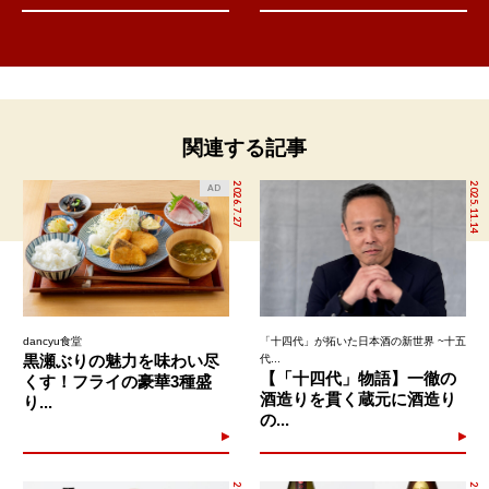
関連する記事
2026.7.27
2025.11.14
AD
dancyu食堂
「十四代」が拓いた日本酒の新世界 ~十五
黒瀬ぶりの魅力を味わい尽
代...
【「十四代」物語】一徹の
くす！フライの豪華3種盛
酒造りを貫く蔵元に酒造り
り...
の...