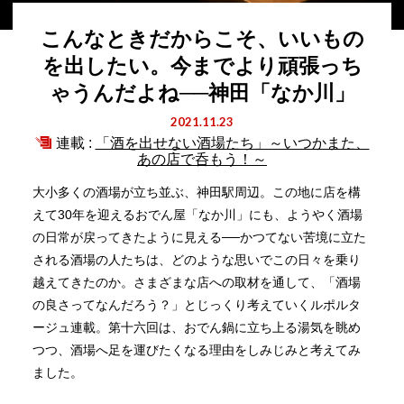
こんなときだからこそ、いいもの
を出したい。今までより頑張っち
ゃうんだよね──神田「なか川」
2021.11.23
連載 :
「酒を出せない酒場たち」～いつかまた、
あの店で呑もう！～
大小多くの酒場が立ち並ぶ、神田駅周辺。この地に店を構
えて30年を迎えるおでん屋「なか川」にも、ようやく酒場
の日常が戻ってきたように見える──かつてない苦境に立た
される酒場の人たちは、どのような思いでこの日々を乗り
越えてきたのか。さまざまな店への取材を通して、「酒場
の良さってなんだろう？」とじっくり考えていくルポルタ
ージュ連載。第十六回は、おでん鍋に立ち上る湯気を眺め
つつ、酒場へ足を運びたくなる理由をしみじみと考えてみ
ました。