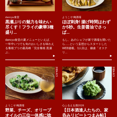
dancyu食堂
ようこそ!俺酒場
黒瀬ぶりの魅力を味わい
ほぼ刺身! 揚げ時間はわず
尽くす！フライの豪華3種
か5秒。生姜醤油でさっ
盛り...
ぱ...
dancyu食堂の夏メニューといえば、
もし、あのシェフが家で酒場を開いた
一年中いつでも旬のおいしさを味わえ
ら......という妄想からスタートした
る養殖ブリの最高峰「完全養殖 黒瀬
WEB連載。3人目は、鎌倉「オステ
ぶ..
リ...
2026.8.5
2026.8.5
ようこそ!俺酒場
心ふるえる酒2026
野菜、チーズ、オリーブ
【日本酒達人たちの、家
オイルの三位一体感に唸
呑みリピートつまみ帖】