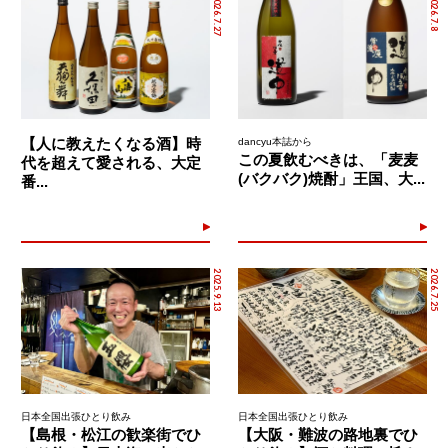
2026.7.27
2026.7.8
【人に教えたくなる酒】時
dancyu本誌から
この夏飲むべきは、「麦麦
代を超えて愛される、大定
(バクバク)焼酎」王国、大...
番...
2025.9.13
2026.7.25
日本全国出張ひとり飲み
日本全国出張ひとり飲み
【島根・松江の歓楽街でひ
【大阪・難波の路地裏でひ