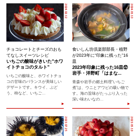
2024.02.12
2024.01.13
チョコレートとチーズのおも
食いしん坊倶楽部部長・植野
てなしスイーツレシピ
が2023年に“印象に残った”16
いちごの酸味がきいた"ホワ
皿
イトチョコのタルト"
2023年印象に残った16皿⑫
岩手・洋野町「はまな...
いちごの酸味と、ホワイトチョ
コの甘味のバランスが美味しい
青森や岩手の郷土料理“いちご
デザートです。キウイ、ぶど
煮”は、ウニとアワビの吸い物で
う、柿など、いちご...
す。海の旨味がたっぷり入った
深い味わいなの...
2023.07.25
2023.05.13