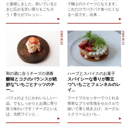
と凝縮しました。炊いていると
で極上のスイーツになります。
きに広がる甘い香りもごちそ
これだけでパクパク食べたくな
う！香りがフレッシ...
る一品です。出来...
2024.05.23
2024.05.13
和の酒に合うチーズの酒肴
ハーブとスパイスのお菓子
酸味とコクのバランスが絶
スパイシーな香りが際立
妙な"いちごとナッツのチ
つ"いちごとフェンネルのレ
ー...
イ...
パフェのようにかわいらしい一
フードプロセッサーでつくれる
品。でもしっかりとお酒に寄り
簡単なブリゼ生地をセルクルで
添う味わいです！チーズといえ
抜いて薄く焼き上げ、ヨーグル
ば、当然ワインと...
トクリームといち...