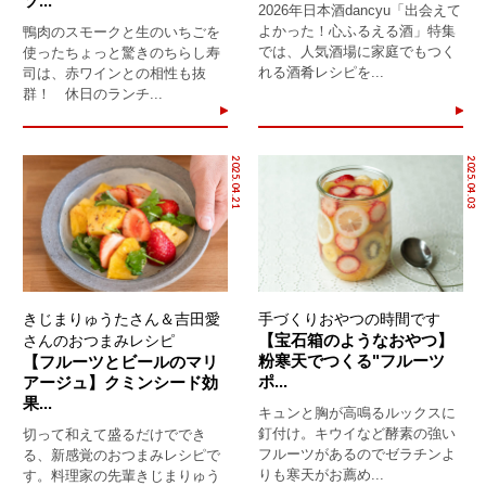
ソ...
2026年日本酒dancyu「出会えて
よかった！心ふるえる酒」特集
鴨肉のスモークと生のいちごを
では、人気酒場に家庭でもつく
使ったちょっと驚きのちらし寿
れる酒肴レシピを...
司は、赤ワインとの相性も抜
群！ 休日のランチ...
2025.04.21
2025.04.03
きじまりゅうたさん＆吉田愛
手づくりおやつの時間です
【宝石箱のようなおやつ】
さんのおつまみレシピ
粉寒天でつくる"フルーツ
【フルーツとビールのマリ
ポ...
アージュ】クミンシード効
果...
キュンと胸が高鳴るルックスに
釘付け。キウイなど酵素の強い
切って和えて盛るだけででき
フルーツがあるのでゼラチンよ
る、新感覚のおつまみレシピで
りも寒天がお薦め...
す。料理家の先輩きじまりゅう