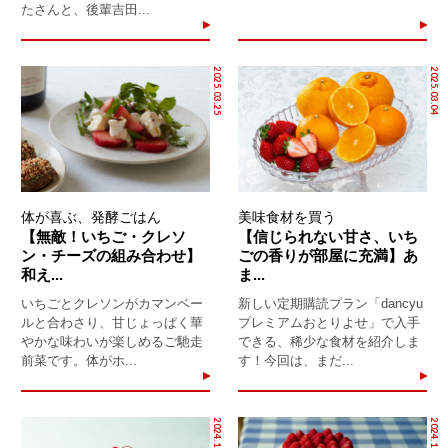
たさんと、後輩吉田...
2025.03.25
2025.03.04
体が喜ぶ、発酵ごはん
美味食材を買う
【無敵！いちご・クレソ
【信じられない甘さ、いち
ン・チーズの組み合わせ】
ごの香りが部屋に充満】あ
和え...
ま...
いちごとクレソンがカマンベー
新しい定期購読プラン「dancyu
ルと合わさり、甘じょっぱく華
プレミアムおとりよせ」で入手
やかな味わいが楽しめるご馳走
できる、稀少な食材を紹介しま
前菜です。体がホ...
す！今回は、まだ...
2024.12.23
2024.12.21