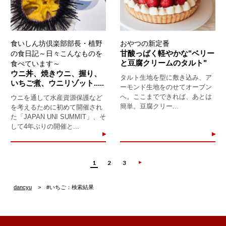
食いしん坊倶楽部部長・植野
おやつの新定番
甘酸っぱく軽やかな"ベリー
の食日記～日々こんなものを
と豆腐クリームのタルト"
食べています～
ウニ丼、焼きウニ、握り、
タルト生地を型に敷き込み、ア
いちご煮、ウニリゾット.....
ーモンド生地をのせてオーブン
へ。ここまでできれば、あとは
ウニを通して水産資源保護など
簡単。豆腐クリー...
を考えるために初めて開催され
た「JAPAN UNI SUMMIT」、そ
して4年ぶりの開催と...
1
2
3
dancyu
#いちご：検索結果