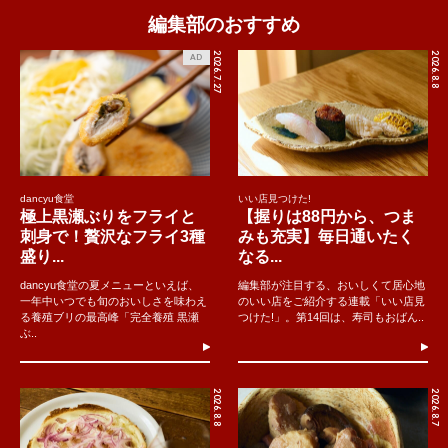
編集部のおすすめ
2026.7.27
2026.8.8
AD
dancyu食堂
いい店見つけた!
極上黒瀬ぶりをフライと
【握りは88円から、つま
刺身で！贅沢なフライ3種
みも充実】毎日通いたく
盛り...
なる...
dancyu食堂の夏メニューといえば、
編集部が注目する、おいしくて居心地
一年中いつでも旬のおいしさを味わえ
のいい店をご紹介する連載「いい店見
る養殖ブリの最高峰「完全養殖 黒瀬
つけた!」。第14回は、寿司もおばん..
ぶ..
2026.8.8
2026.8.7