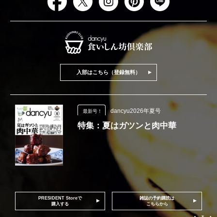
入部はこちら（登録無料）
dancyu2026年夏号
最新号！
特集：夏はガツンと肉中華
PRESIDENT Storeで
雑誌の予約購読は
購入する
こちらから