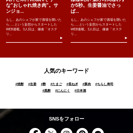
な"おしゃれ焼き肉"。サ
か5秒。生姜醤油でさっ
ンジョ...
ぱ...
もし、あのシェフが家で酒場を開いた
もし、あのシェフが家で酒場を開いた
ら......という妄想からスタートした
ら......という妄想からスタートした
WEB連載。3人目は、鎌倉「オステ
WEB連載。3人目は、鎌倉「オステ
リ...
リ...
人気のキーワード
#
焼酎
#
生姜
#
酢
#
たまご
#
長ねぎ
#
豚肉
#
ちらし寿司
#
黒酢
#
にんにく
#
日本酒
SNSをフォロー