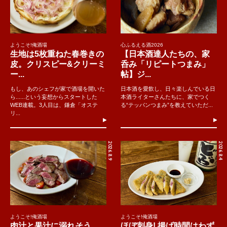
ようこそ!俺酒場
心ふるえる酒2026
生地は5枚重ねた春巻きの
【日本酒達人たちの、家
皮。クリスピー&クリーミ
呑み「リピートつまみ」
ー...
帖】ジ...
もし、あのシェフが家で酒場を開いた
日本酒を愛飲し、日々楽しんでいる日
ら......という妄想からスタートした
本酒ライターさんたちに、家でつく
WEB連載。3人目は、鎌倉「オステ
る“テッパンつまみ”を教えていただ...
リ...
2026.8.9
2026.8.4
ようこそ!俺酒場
ようこそ!俺酒場
肉汁と果汁に溺れそう
ほぼ刺身! 揚げ時間はわず