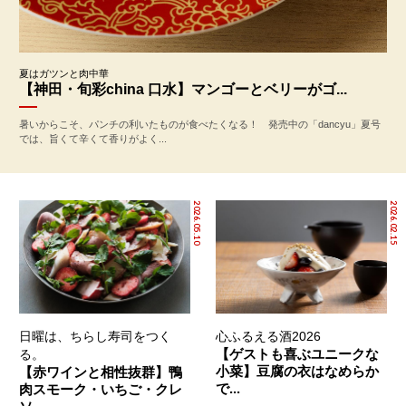
夏はガツンと肉中華
【神田・旬彩china 口水】マンゴーとベリーがゴ...
暑いからこそ、パンチの利いたものが食べたくなる！ 発売中の「dancyu」夏号
では、旨くて辛くて香りがよく...
2026.05.10
2026.02.15
日曜は、ちらし寿司をつく
心ふるえる酒2026
【ゲストも喜ぶユニークな
る。
小菜】豆腐の衣はなめらか
【赤ワインと相性抜群】鴨
で...
肉スモーク・いちご・クレ