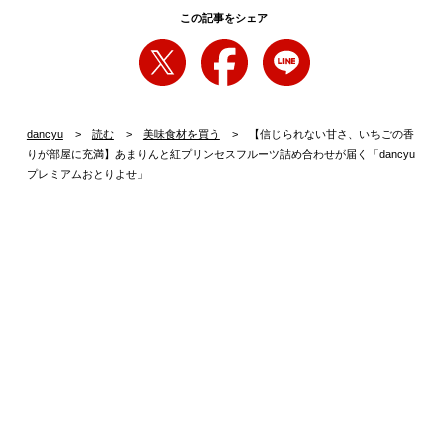
この記事をシェア
dancyu
読む
美味食材を買う
【信じられない甘さ、いちごの香
りが部屋に充満】あまりんと紅プリンセスフルーツ詰め合わせが届く「dancyu
プレミアムおとりよせ」