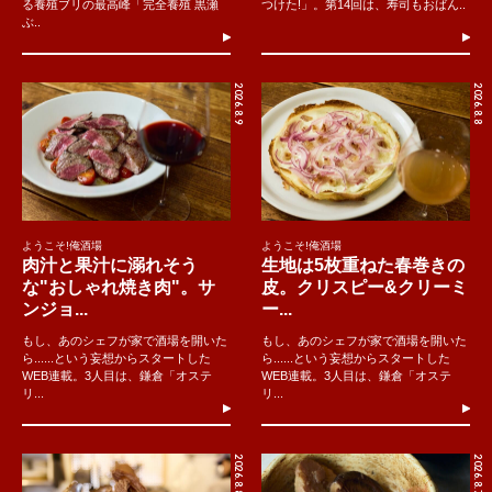
る養殖ブリの最高峰「完全養殖 黒瀬
つけた!」。第14回は、寿司もおばん..
ぶ..
2026.8.9
2026.8.8
ようこそ!俺酒場
ようこそ!俺酒場
肉汁と果汁に溺れそう
生地は5枚重ねた春巻きの
な"おしゃれ焼き肉"。サ
皮。クリスピー&クリーミ
ンジョ...
ー...
もし、あのシェフが家で酒場を開いた
もし、あのシェフが家で酒場を開いた
ら......という妄想からスタートした
ら......という妄想からスタートした
WEB連載。3人目は、鎌倉「オステ
WEB連載。3人目は、鎌倉「オステ
リ...
リ...
2026.8.8
2026.8.7