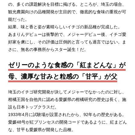
の、多くの課題解決を目標に掲げる。ところが、埼玉の場合、
観光農園向けの品種開発が主目的で、徹底的な食味の重視が可
能だった。
結果、味と香と姿が素晴らしいイチゴの新品種が完成した。
あまりんデビューは衝撃的で、メジャーデビュー後、イチゴ愛
好家を虜にし、その評価は圧倒的と言っても過言ではない。ま
さに、無名の事務所からスター誕生！だ。
ゼリーのような食感の「紅まどんな」が
母、濃厚な甘みと粒感の「甘平」が父
埼玉のイチゴ研究開発が決してメジャーでなかったのに対し、
柑橘王国を自他共に認める愛媛県の柑橘研究の歴史は長く、施
設も日本トップクラスだ。
1933年4月に試験場が設置されたから、92年もの歴史がある。
愛媛48号が紅プリンセスの開発コードであるように、紅まどん
な、甘平も愛媛県が開発した品種。