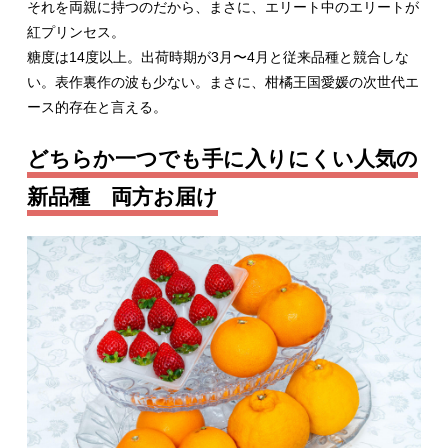
それを両親に持つのだから、まさに、エリート中のエリートが
紅プリンセス。
糖度は14度以上。出荷時期が3月〜4月と従来品種と競合しな
い。表作裏作の波も少ない。まさに、柑橘王国愛媛の次世代エ
ース的存在と言える。
どちらか一つでも手に入りにくい人気の
新品種 両方お届け