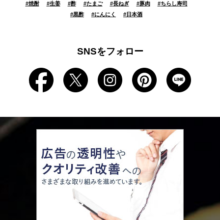
#
焼酎
#
生姜
#
酢
#
たまご
#
長ねぎ
#
豚肉
#
ちらし寿司
#
黒酢
#
にんにく
#
日本酒
SNSをフォロー