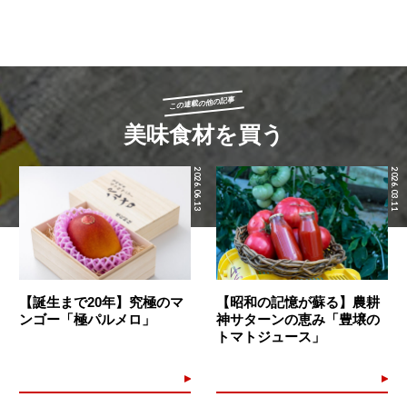
この連載の他の記事
美味食材を買う
2026.06.13
2026.03.11
【誕生まで20年】究極のマ
【昭和の記憶が蘇る】農耕
ンゴー「極パルメロ」
神サターンの恵み「豊壌の
トマトジュース」