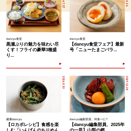
2026.7.27
2026.3.6
dancyu食堂
dancyu食堂
黒瀬ぶりの魅力を味わい尽
【dancyu食堂フェア】最新
くす！フライの豪華3種盛
号「ニューたまごパラ...
り...
2026.8.10
2025.12.28
健康dancyu
dancyu編集部員、何食べた?
【ロカボレシピ】食感を楽
【dancyu編集部員、2025年
しむ「いんげんのちりめん
の一皿】山梨の郷...