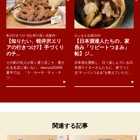
私の行きつけ~住む町の旨い店案内~
心ふるえる酒2026
【知りたい、軽井沢エリ
【日本酒達人たちの、家
アの行きつけ7】手づくり
呑み「リピートつまみ」
のチ...
帖】ジ...
その町の住人が長く通う店こそ、愛さ
日本酒を愛飲し、日々楽しんでいる日
れる名店に違いない。dancyu2026年
本酒ライターさんたちに、家でつく
夏号では、「ラ・カーサ・ディ・テ
る“テッパンつまみ”を教えていただ...
ツ...
関連する記事
AD