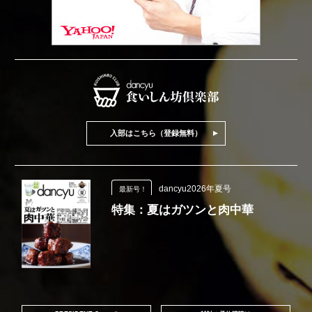
入部はこちら（登録無料）
dancyu2026年夏号
最新号！
特集：夏はガツンと肉中華