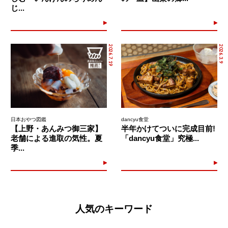
じ...
2026.7.19
2026.3.9
日本おやつ図鑑
dancyu食堂
【上野・あんみつ御三家】
半年かけてついに完成目前!
老舗による進取の気性。夏
「dancyu食堂」究極...
季...
人気のキーワード