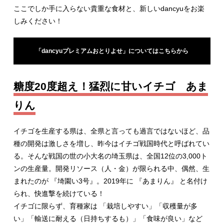
ここでしか手に入らない貴重な食材と、新しいdancyuをお楽
しみください！
「dancyuプレミアムおとりよせ」についてはこちらから
糖度20度超え！猛烈に甘いイチゴ あま
りん
イチゴを生産する県は、全県と言っても過言ではないほど、品
種の開発は激しさを増し、昨今はイチゴ戦国時代と呼ばれてい
る。そんな戦国の世の小大名の埼玉県は、全国12位の3,000ト
ンの生産量。開発リソース（人・金）が限られる中、偶然、生
まれたのが 『埼園い3号』。2019年に 『あまりん』 と名付け
られ、快進撃を続けている！
イチゴに限らず、育種家は 「栽培しやすい」「収穫量が多
い」「輸送に耐える（日持ちするも）」「食味が良い」など