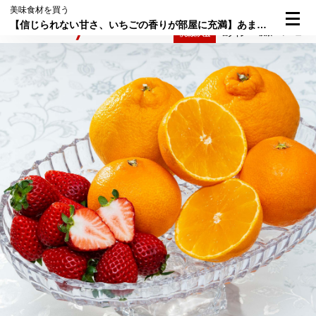
美味食材を買う
【信じられない甘さ、いちごの香りが部屋に充満】あまりんと紅プリンセスフルーツ詰め合わせが届く「dancyuプレミアムおとりよせ」
検索
メニュー
倶楽部入会
ログイン