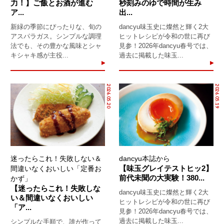
力！】ご飯とお酒が進む
秒刻みのゆで時間が生み
ア...
出...
新緑の季節にぴったりな、旬の
dancyu味玉史に燦然と輝く2大
アスパラガス。シンプルな調理
ヒットレシピが令和の世に再び
法でも、その豊かな風味とシャ
見参！2026年dancyu春号では、
キシャキ感が主役...
過去に掲載した味玉...
2026.05.20
2026.05.19
迷ったらこれ！失敗しない＆
dancyu本誌から
【味玉グレイテストヒッ2】
間違いなくおいしい「定番お
前代未聞の大実験！380...
かず」
【迷ったらこれ！失敗しな
dancyu味玉史に燦然と輝く2大
い＆間違いなくおいしい
ヒットレシピが令和の世に再び
「ア...
見参！2026年dancyu春号では、
過去に掲載した味玉...
シンプルな手順で、誰が作って