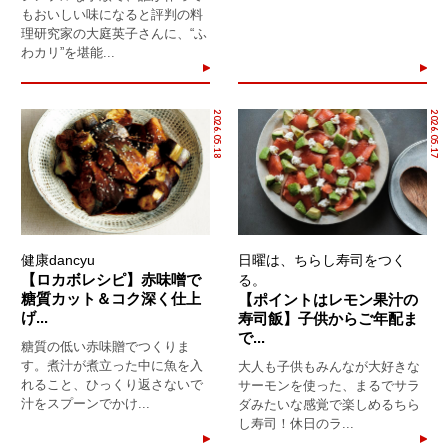
もおいしい味になると評判の料
理研究家の大庭英子さんに、“ふ
わカリ”を堪能...
2026.05.18
2026.05.17
健康dancyu
日曜は、ちらし寿司をつく
【ロカボレシピ】赤味噌で
る。
糖質カット＆コク深く仕上
【ポイントはレモン果汁の
げ...
寿司飯】子供からご年配ま
で...
糖質の低い赤味贈でつくりま
す。煮汁が煮立った中に魚を入
大人も子供もみんなが大好きな
れること、ひっくり返さないで
サーモンを使った、まるでサラ
汁をスプーンでかけ...
ダみたいな感覚で楽しめるちら
し寿司！休日のラ...