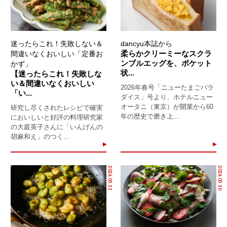
迷ったらこれ！失敗しない＆
dancyu本誌から
柔らかクリーミーなスクラ
間違いなくおいしい「定番お
ンブルエッグを、ポケット
かず」
状...
【迷ったらこれ！失敗しな
い＆間違いなくおいしい
2026年春号「ニューたまごパラ
「い...
ダイス」号より、ホテルニュー
オータニ（東京）が開業から60
研究し尽くされたレシピで確実
年の歴史で磨き上...
においしいと好評の料理研究家
の大庭英子さんに「いんげんの
胡麻和え」のつく...
2026.05.11
2026.05.10