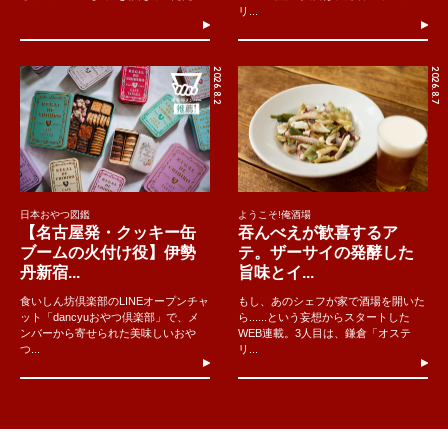
リ...
2026.8.2
2026.8.7
日本おやつ図鑑
ようこそ!俺酒場
【名古屋発・クッキー缶
吞んべえが歓喜するア
ブームの火付け役】伊勢
テ。ザーサイの発酵した
丹新宿...
旨味とイ...
食いしん坊倶楽部のLINEオープンチャ
もし、あのシェフが家で酒場を開いた
ット「dancyuおやつ倶楽部」で、メ
ら......という妄想からスタートした
ンバーから寄せられた美味しいおや
WEB連載。3人目は、鎌倉「オステ
つ...
リ...