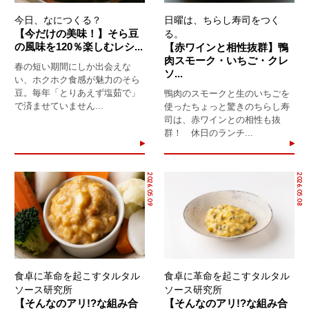
今日、なにつくる？
日曜は、ちらし寿司をつく
【今だけの美味！】そら豆
る。
の風味を120％楽しむレシ...
【赤ワインと相性抜群】鴨
肉スモーク・いちご・クレ
春の短い期間にしか出会えな
ソ...
い、ホクホク食感が魅力のそら
豆。毎年「とりあえず塩茹で」
鴨肉のスモークと生のいちごを
で済ませていません...
使ったちょっと驚きのちらし寿
司は、赤ワインとの相性も抜
群！ 休日のランチ...
2026.05.09
2026.05.08
食卓に革命を起こすタルタル
食卓に革命を起こすタルタル
ソース研究所
ソース研究所
【そんなのアリ!?な組み合
【そんなのアリ!?な組み合