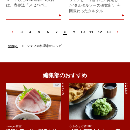
は、表参道「メゼババ...
た“タルタルソース研究所”。今
回教わったタルタル...
3
4
5
6
7
8
9
10
11
12
13
dancyu
シェフや料理家のレシピ
編集部のおすすめ
2026.7.27
2026.8.5
AD
dancyu食堂
心ふるえる酒2026