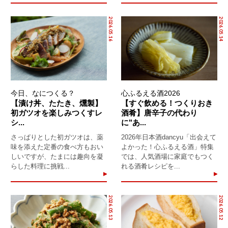
2026.05.16
2026.05.14
今日、なにつくる？
心ふるえる酒2026
【漬け丼、たたき、燻製】
【すぐ飲める！つくりおき
初ガツオを楽しみつくすレ
酒肴】唐辛子の代わり
シ...
に"あ...
さっぱりとした初ガツオは、薬
2026年日本酒dancyu「出会えて
味を添えた定番の食べ方もおい
よかった！心ふるえる酒」特集
しいですが、たまには趣向を凝
では、人気酒場に家庭でもつく
らした料理に挑戦...
れる酒肴レシピを...
2026.05.13
2026.05.12