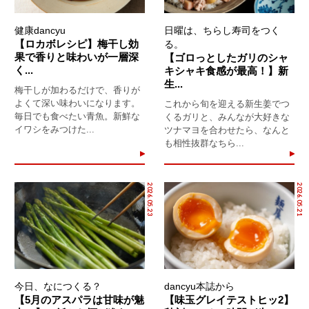
健康dancyu
日曜は、ちらし寿司をつく
【ロカボレシピ】梅干し効
る。
果で香りと味わいが一層深
【ゴロっとしたガリのシャ
く...
キシャキ食感が最高！】新
生...
梅干しが加わるだけで、香りが
よくて深い味わいになります。
これから旬を迎える新生姜でつ
毎日でも食べたい青魚。新鮮な
くるガリと、みんなが大好きな
イワシをみつけた...
ツナマヨを合わせたら、なんと
も相性抜群なちら...
2026.05.23
2026.05.21
今日、なにつくる？
dancyu本誌から
【5月のアスパラは甘味が魅
【味玉グレイテストヒッ2】