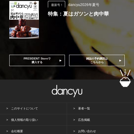
dancyu2026年夏号
最新号！
特集：夏はガツンと肉中華
PRESIDENT Storeで
雑誌の予約購読は
購入する
こちらから
このサイトについて
著者一覧
個人情報の取り扱い
広告掲載
会社概要
お問い合わせ