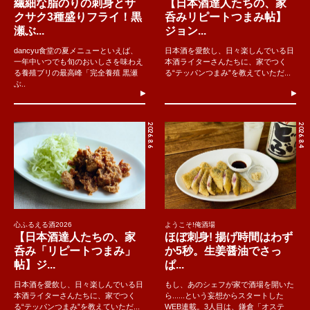
繊細な脂のりの刺身とサ
【日本酒達人たちの、家
クサク3種盛りフライ！黒
呑みリピートつまみ帖】
瀬ぶ...
ジョン...
dancyu食堂の夏メニューといえば、
日本酒を愛飲し、日々楽しんでいる日
一年中いつでも旬のおいしさを味わえ
本酒ライターさんたちに、家でつく
る養殖ブリの最高峰「完全養殖 黒瀬
る“テッパンつまみ”を教えていただ...
ぶ..
2026.8.6
2026.8.4
心ふるえる酒2026
ようこそ!俺酒場
【日本酒達人たちの、家
ほぼ刺身! 揚げ時間はわず
呑み「リピートつまみ」
か5秒。生姜醤油でさっ
帖】ジ...
ぱ...
日本酒を愛飲し、日々楽しんでいる日
もし、あのシェフが家で酒場を開いた
本酒ライターさんたちに、家でつく
ら......という妄想からスタートした
る“テッパンつまみ”を教えていただ...
WEB連載。3人目は、鎌倉「オステ