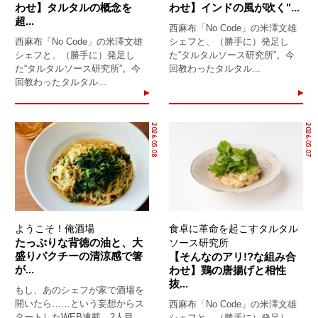
わせ】タルタルの概念を
わせ】インドの風が吹く"...
超...
西麻布「No Code」の米澤文雄
西麻布「No Code」の米澤文雄
シェフと、（勝手に）発足し
シェフと、（勝手に）発足し
た“タルタルソース研究所”。今
た“タルタルソース研究所”。今
回教わったタルタル...
回教わったタルタル...
2026.05.08
2026.05.07
ようこそ！俺酒場
食卓に革命を起こすタルタル
たっぷりな背徳の油と、大
ソース研究所
盛りパクチーの清涼感で箸
【そんなのアリ!?な組み合
が...
わせ】鶏の唐揚げと相性
抜...
もし、あのシェフが家で酒場を
開いたら……という妄想からス
西麻布「No Code」の米澤文雄
タートしたWEB連載。2人目
シェフと、（勝手に）発足し