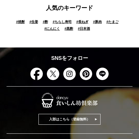
人気のキーワード
#
焼酎
#
生姜
#
酢
#
ちらし寿司
#
長ねぎ
#
豚肉
#
たまご
#
にんにく
#
黒酢
#
日本酒
SNSをフォロー
入部はこちら（登録無料）