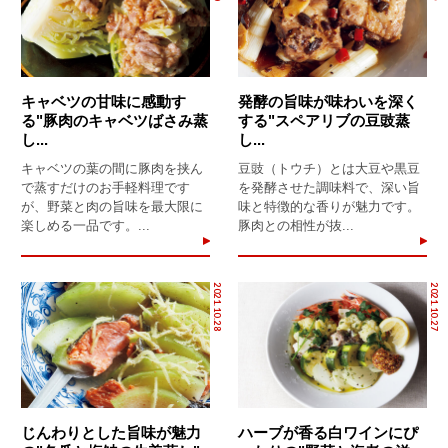
キャベツの甘味に感動す
発酵の旨味が味わいを深く
る"豚肉のキャベツばさみ蒸
する"スペアリブの豆豉蒸
し...
し...
キャベツの葉の間に豚肉を挟ん
豆豉（トウチ）とは大豆や黒豆
で蒸すだけのお手軽料理です
を発酵させた調味料で、深い旨
が、野菜と肉の旨味を最大限に
味と特徴的な香りが魅力です。
楽しめる一品です。...
豚肉との相性が抜...
2021.10.28
2021.10.27
じんわりとした旨味が魅力
ハーブが香る白ワインにぴ