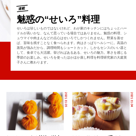
連載
魅惑の“せいろ”料理
せいろは珍しいものではないけれど、わが家のキッチンにはちょっとハー
ドルが高いかな、なんて思っている場合ではありません。魅惑の料理、シ
ュウマイや肉まんなどの点心はせいろでしかつくれません。野菜を蒸せ
ば、旨味を残すことなく食べられます。肉はさっぱりヘルシーに。高温の
蒸気が強みだから、調理時間もショートカット。しかもセンスのいい器と
して、食卓でも大活躍。挙げればあるある、せいろの魅力。寒さを感じる
季節のお楽しみ。せいろを使ったほかほか蒸し料理を料理研究家の大庭英
子さんに教わります。
2021.11.05
2021.11.04