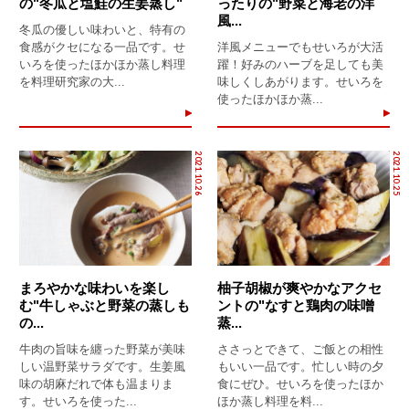
の"冬瓜と塩鮭の生姜蒸し"
ったりの"野菜と海老の洋
風...
冬瓜の優しい味わいと、特有の
食感がクセになる一品です。せ
洋風メニューでもせいろが大活
いろを使ったほかほか蒸し料理
躍！好みのハーブを足しても美
を料理研究家の大...
味しくしあがります。せいろを
使ったほかほか蒸...
2021.10.26
2021.10.25
まろやかな味わいを楽し
柚子胡椒が爽やかなアクセ
む"牛しゃぶと野菜の蒸しも
ントの"なすと鶏肉の味噌
の...
蒸...
牛肉の旨味を纏った野菜が美味
ささっとできて、ご飯との相性
しい温野菜サラダです。生姜風
もいい一品です。忙しい時の夕
味の胡麻だれで体も温まりま
食にぜひ。せいろを使ったほか
す。せいろを使った...
ほか蒸し料理を料...