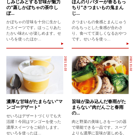
しみじみとする甘味が魅力
ほんのりバターが香るもっ
の"蒸しかぼちゃの茶巾し
ちり"さつまいもの鬼まん
ぼ...
じ...
かぼちゃの甘味を十分に生かし
さつまいもの食感とまんじゅう
たスイーツです。ほっこりあた
のもちっとした食感が合わさ
たかい味わいが楽しめます。せ
り、食べてて楽しくなるおやつ
いろを使ったほか...
です。せいろを使っ...
2021.11.03
2021.11.02
濃厚な甘味がたまらない"マ
旨味が染み込んだ春雨がた
ンゴーデザート"
まらない"肉だんごと春雨
の...
せいろはデザートづくりでも大
活躍！今回はマンゴーを使った
肉と野菜の美味しさを一つの器
濃厚スイーツをご紹介します。
で堪能できる一品です。スープ
せいろを使ったほ...
よりも濃厚に旨味が楽しめる、