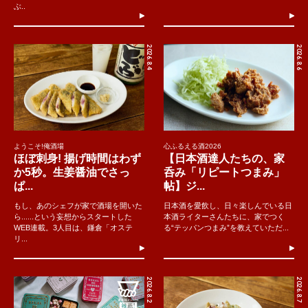
ぶ..
2026.8.4
2026.8.6
ようこそ!俺酒場
心ふるえる酒2026
ほぼ刺身! 揚げ時間はわず
【日本酒達人たちの、家
か5秒。生姜醤油でさっ
呑み「リピートつまみ」
ぱ...
帖】ジ...
もし、あのシェフが家で酒場を開いた
日本酒を愛飲し、日々楽しんでいる日
ら......という妄想からスタートした
本酒ライターさんたちに、家でつく
WEB連載。3人目は、鎌倉「オステ
る“テッパンつまみ”を教えていただ...
リ...
2026.8.2
2026.8.7