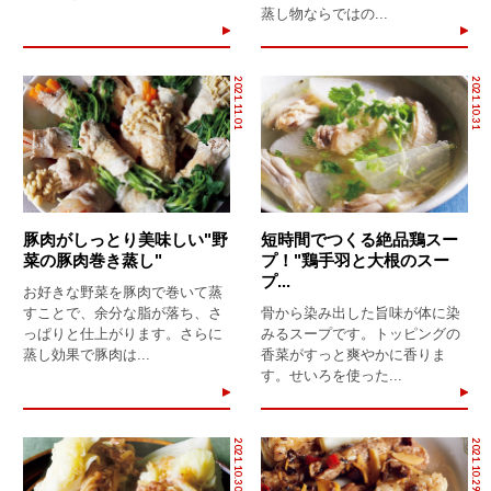
蒸し物ならではの...
2021.11.01
2021.10.31
豚肉がしっとり美味しい"野
短時間でつくる絶品鶏スー
菜の豚肉巻き蒸し"
プ！"鶏手羽と大根のスー
プ...
お好きな野菜を豚肉で巻いて蒸
すことで、余分な脂が落ち、さ
骨から染み出した旨味が体に染
っぱりと仕上がります。さらに
みるスープです。トッピングの
蒸し効果で豚肉は...
香菜がすっと爽やかに香りま
す。せいろを使った...
2021.10.30
2021.10.29