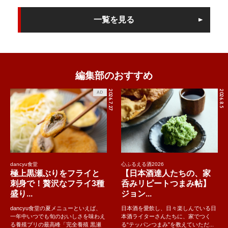
一覧を見る
編集部のおすすめ
2026.7.27
2026.8.5
AD
dancyu食堂
心ふるえる酒2026
極上黒瀬ぶりをフライと
【日本酒達人たちの、家
刺身で！贅沢なフライ3種
呑みリピートつまみ帖】
盛り...
ジョン...
dancyu食堂の夏メニューといえば、
日本酒を愛飲し、日々楽しんでいる日
一年中いつでも旬のおいしさを味わえ
本酒ライターさんたちに、家でつく
る養殖ブリの最高峰「完全養殖 黒瀬
る“テッパンつまみ”を教えていただ...