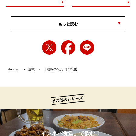
もっと読む
dancyu
連載
【魅惑の“せいろ”料理】
その他のシリーズ
「インネパ食堂」で飲む！