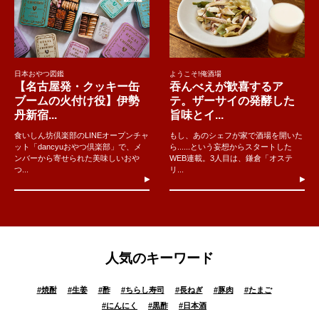
日本おやつ図鑑
ようこそ!俺酒場
【名古屋発・クッキー缶
吞んべえが歓喜するア
ブームの火付け役】伊勢
テ。ザーサイの発酵した
丹新宿...
旨味とイ...
食いしん坊倶楽部のLINEオープンチャ
もし、あのシェフが家で酒場を開いた
ット「dancyuおやつ倶楽部」で、メ
ら......という妄想からスタートした
ンバーから寄せられた美味しいおや
WEB連載。3人目は、鎌倉「オステ
つ...
リ...
人気のキーワード
#
焼酎
#
生姜
#
酢
#
ちらし寿司
#
長ねぎ
#
豚肉
#
たまご
#
にんにく
#
黒酢
#
日本酒