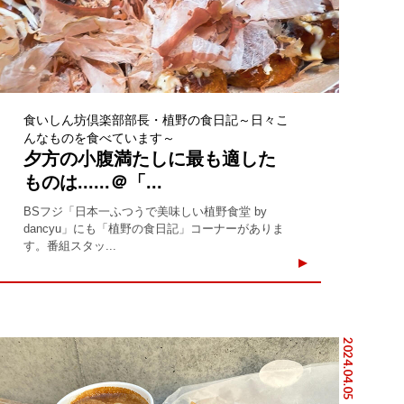
食いしん坊倶楽部部長・植野の食日記～日々こ
んなものを食べています～
夕方の小腹満たしに最も適した
ものは......＠「...
BSフジ「日本一ふつうで美味しい植野食堂 by
dancyu」にも「植野の食日記」コーナーがありま
す。番組スタッ...
2024.04.05