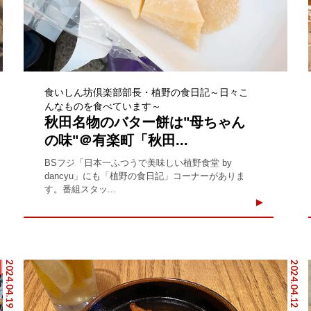
食いしん坊倶楽部部長・植野の食日記～日々こ
んなものを食べています～
秋田名物のバター餅は"母ちゃん
の味"＠有楽町「秋田...
BSフジ「日本一ふつうで美味しい植野食堂 by
dancyu」にも「植野の食日記」コーナーがありま
す。番組スタッ...
2024.04.19
2024.04.12