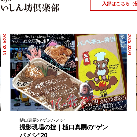
入部はこちら（
2025.02.13
2025.02.04
樋口真嗣の“ゲンバメシ”
撮影現場の掟｜樋口真嗣の"ゲン
バメシ"20