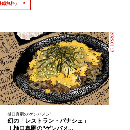
登録無料）
2025.01.17
樋口真嗣の“ゲンバメシ”
幻の「レストラン・パナシェ」
｜樋口真嗣の"ゲンバメ...