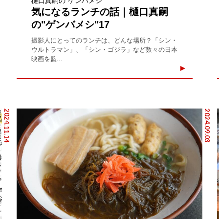
樋口真嗣の“ゲンバメシ”
気になるランチの話｜樋口真嗣
の"ゲンバメシ"17
撮影人にとってのランチは、どんな場所？「シン・
ウルトラマン」、「シン・ゴジラ」など数々の日本
映画を監...
2024.11.14
2024.09.03