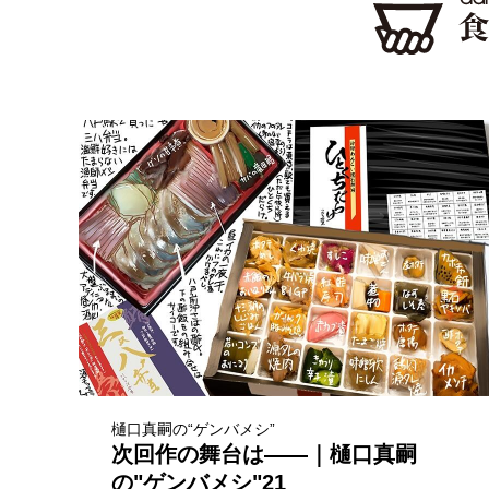
樋口真嗣の“ゲンバメシ”
次回作の舞台は――｜樋口真嗣
の"ゲンバメシ"21