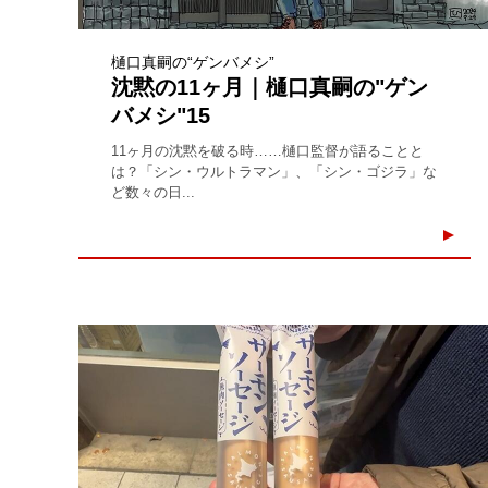
樋口真嗣の“ゲンバメシ”
沈黙の11ヶ月｜樋口真嗣の"ゲン
バメシ"15
11ヶ月の沈黙を破る時……樋口監督が語ることと
は？「シン・ウルトラマン」、「シン・ゴジラ」な
ど数々の日...