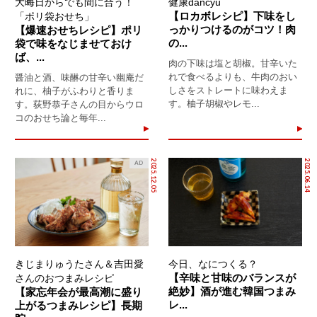
大晦日からでも間に合う！
健康dancyu
【ロカボレシピ】下味をし
「ポリ袋おせち」
っかりつけるのがコツ！肉
【爆速おせちレシピ】ポリ
の...
袋で味をなじませておけ
ば、...
肉の下味は塩と胡椒。甘辛いた
れで食べるよりも、牛肉のおい
醤油と酒、味醂の甘辛い幽庵だ
しさをストレートに味わえま
れに、柚子がふわりと香りま
す。柚子胡椒やレモ...
す。荻野恭子さんの目からウロ
コのおせち論と毎年...
2025.12.05
2025.06.14
AD
きじまりゅうたさん＆吉田愛
今日、なにつくる？
【辛味と甘味のバランスが
さんのおつまみレシピ
絶妙】酒が進む韓国つまみ
【家忘年会が最高潮に盛り
レ...
上がるつまみレシピ】長期