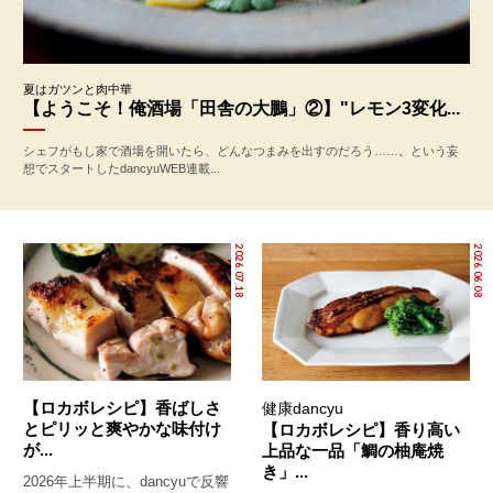
夏はガツンと肉中華
【ようこそ！俺酒場「田舎の大鵬」②】"レモン3変化...
シェフがもし家で酒場を開いたら、どんなつまみを出すのだろう……。という妄
想でスタートしたdancyuWEB連載...
2026.07.18
2026.06.08
【ロカボレシピ】香ばしさ
健康dancyu
とピリッと爽やかな味付け
【ロカボレシピ】香り高い
が...
上品な一品「鯛の柚庵焼
き」...
2026年上半期に、dancyuで反響