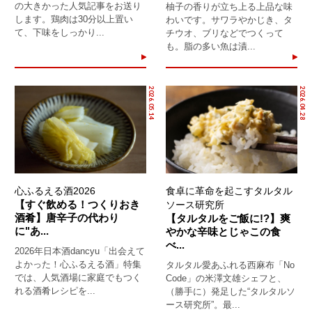
の大きかった人気記事をお送り
柚子の香りが立ち上る上品な味
します。鶏肉は30分以上置い
わいです。サワラやかじき、タ
て、下味をしっかり...
チウオ、ブリなどでつくって
も。脂の多い魚は漬...
2026.05.14
2026.04.28
心ふるえる酒2026
食卓に革命を起こすタルタル
【すぐ飲める！つくりおき
ソース研究所
酒肴】唐辛子の代わり
【タルタルをご飯に!?】爽
に"あ...
やかな辛味とじゃこの食
べ...
2026年日本酒dancyu「出会えて
よかった！心ふるえる酒」特集
タルタル愛あふれる西麻布「No
では、人気酒場に家庭でもつく
Code」の米澤文雄シェフと、
れる酒肴レシピを...
（勝手に）発足した“タルタルソ
ース研究所”。最...