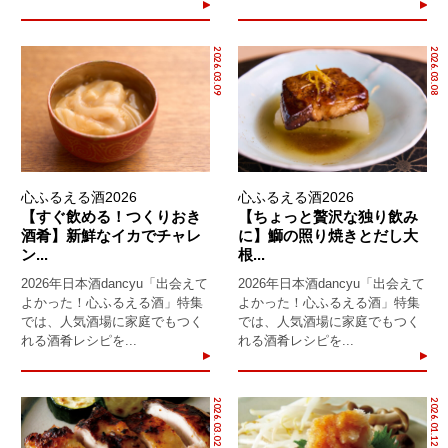
2026.03.09
2026.03.08
心ふるえる酒2026
心ふるえる酒2026
【すぐ飲める！つくりおき
【ちょっと贅沢な独り飲み
酒肴】新鮮なイカでチャレ
に】鰤の照り焼きとだし大
ン...
根...
2026年日本酒dancyu「出会えて
2026年日本酒dancyu「出会えて
よかった！心ふるえる酒」特集
よかった！心ふるえる酒」特集
では、人気酒場に家庭でもつく
では、人気酒場に家庭でもつく
れる酒肴レシピを...
れる酒肴レシピを...
2026.03.02
2026.01.12