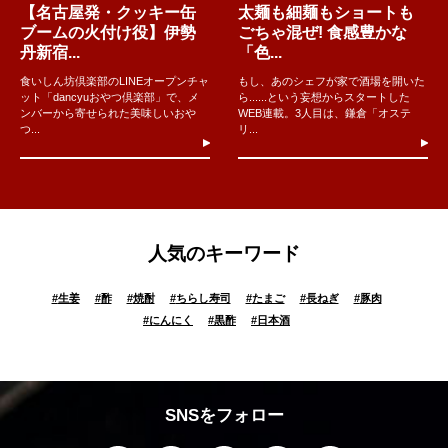
【名古屋発・クッキー缶
太麺も細麺もショートも
ブームの火付け役】伊勢
ごちゃ混ぜ! 食感豊かな
丹新宿...
「色...
食いしん坊倶楽部のLINEオープンチャ
もし、あのシェフが家で酒場を開いた
ット「dancyuおやつ倶楽部」で、メ
ら......という妄想からスタートした
ンバーから寄せられた美味しいおや
WEB連載。3人目は、鎌倉「オステ
つ...
リ...
人気のキーワード
#
生姜
#
酢
#
焼酎
#
ちらし寿司
#
たまご
#
長ねぎ
#
豚肉
#
にんにく
#
黒酢
#
日本酒
SNSをフォロー