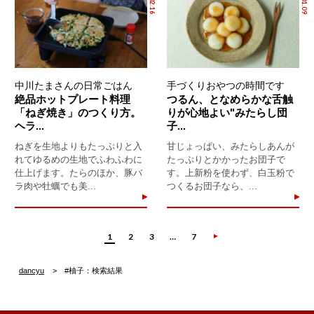
中川たまさんの日常ごはん
手づくりおやつの時間です
絶品ホットプレート料理
つるん、となめらかな舌触
「ねぎ焼き」のつくり方。
りが心地よい"みたらし団
ヘラ...
子...
ねぎを生地よりもたっぷりと入
甘じょっぱい、みたらしあんが
れてゆるめの生地でふわふわに
たっぷりとかかったお団子で
仕上げます。たらのほか、豚バ
す。上新粉を使わず、白玉粉で
ラ肉や牡蠣でも美...
つくるお団子なら、...
1
2
3
…
7
dancyu
#柚子：検索結果