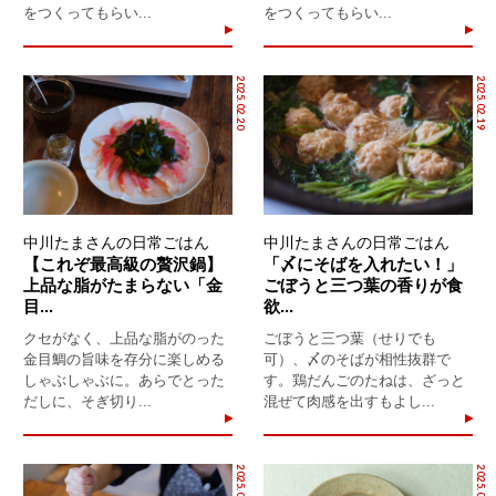
をつくってもらい...
をつくってもらい...
2025.02.20
2025.02.19
中川たまさんの日常ごはん
中川たまさんの日常ごはん
【これぞ最高級の贅沢鍋】
「〆にそばを入れたい！」
上品な脂がたまらない「金
ごぼうと三つ葉の香りが食
目...
欲...
クセがなく、上品な脂がのった
ごぼうと三つ葉（せりでも
金目鯛の旨味を存分に楽しめる
可）、〆のそばが相性抜群で
しゃぶしゃぶに。あらでとった
す。鶏だんごのたねは、ざっと
だしに、そぎ切り...
混ぜて肉感を出すもよし...
2025.02.16
2025.01.09