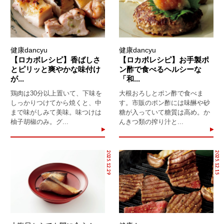
健康dancyu
健康dancyu
【ロカボレシピ】香ばしさ
【ロカボレシピ】お手製ポ
とピリッと爽やかな味付け
ン酢で食べるヘルシーな
が...
「和...
鶏肉は30分以上置いて、下味を
大根おろしとポン酢で食べま
しっかりつけてから焼くと、中
す。市販のポン酢には味醂や砂
まで味がしみて美味。味つけは
糖が入っていて糖質は高め。か
柚子胡椒のみ。グ...
んきつ類の搾り汁と...
2025.12.29
2025.12.15