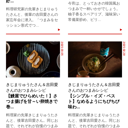
貯...
今宵は、とっておきの韓国風お
つまみで一杯いかがでしょう。
料理研究家の先輩きじまりゅう
柚子香るスペアリブ、滋味深い
たさんと、後輩の吉田愛さんの
常備菜炒め、ピリ...
家忘年会に潜入。「つまみをセ
ッション形式でつ...
2025.03.05
2025.02.28
きじまりゅうたさん＆吉田愛
きじまりゅうたさん＆吉田愛
さんのおつまみレシピ
さんのおつまみレシピ
【鰻屋でひらめいた！】さ
【シンプル・イズ・ベス
つま揚げを甘～い卵焼きで
ト】なめるようにちびちび
巻...
味わ...
料理家の先輩きじまりゅうたさ
料理家の先輩きじまりゅうたさ
んと、後輩吉田愛さん。同じお
んと、後輩吉田愛さん。同じお
題で、それぞれが自慢のつまみ
題で、それぞれが自慢のつまみ