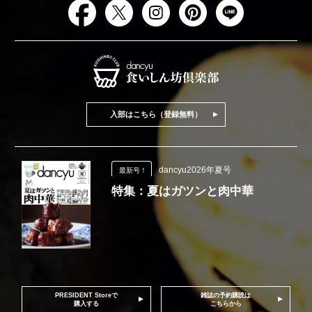
入部はこちら（登録無料）
dancyu2026年夏号
最新号！
特集：夏はガツンと肉中華
PRESIDENT Storeで
雑誌の予約購読は
購入する
こちらから