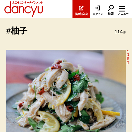
検索
メニュー
倶楽部入会
ログイン
#柚子
114
件
2026.07.25