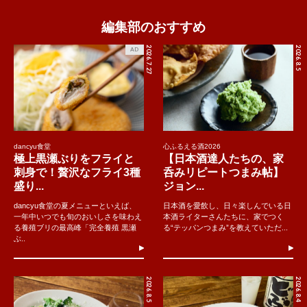
編集部のおすすめ
2026.7.27
2026.8.5
AD
dancyu食堂
心ふるえる酒2026
極上黒瀬ぶりをフライと
【日本酒達人たちの、家
刺身で！贅沢なフライ3種
呑みリピートつまみ帖】
盛り...
ジョン...
dancyu食堂の夏メニューといえば、
日本酒を愛飲し、日々楽しんでいる日
一年中いつでも旬のおいしさを味わえ
本酒ライターさんたちに、家でつく
る養殖ブリの最高峰「完全養殖 黒瀬
る“テッパンつまみ”を教えていただ...
ぶ..
2026.8.5
2026.8.4