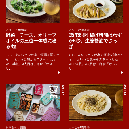
ようこそ!俺酒場
ようこそ!俺酒場
野菜、チーズ、オリーブ
ほぼ刺身! 揚げ時間はわず
オイルの三位一体感に唸
か5秒。生姜醤油でさっ
る!塩...
ぱ...
もし、あのシェフが家で酒場を開いた
もし、あのシェフが家で酒場を開いた
ら......という妄想からスタートした
ら......という妄想からスタートした
WEB連載。3人目は、鎌倉「オステ
WEB連載。3人目は、鎌倉「オステ
リ...
リ...
2026.8.2
2026.8.6
日本おやつ図鑑
ようこそ!俺酒場