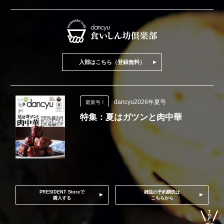
入部はこちら（登録無料）
dancyu2026年夏号
最新号！
特集：夏はガツンと肉中華
PRESIDENT Storeで
雑誌の予約購読は
購入する
こちらから