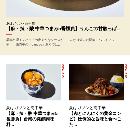
夏はガツンと肉中華
【麻・辣・酸 中華つまみ5番勝負】りんごの甘酸っぱ...
雲南料理インパイアの爽やかなソースが、こんがり焼いた豚肉にベストマッ
チ！ 発売中の「dancyu」夏号では...
2026.06.23
2026.06.05
夏はガツンと肉中華
夏はガツンと肉中華
【麻・辣・酸 中華つまみ5
【肉とにんにくの黄金コン
番勝負】台湾の発酵調味
ビ】圧倒的な旨味と食べご
料...
た...