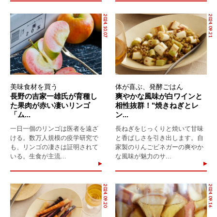
2024.10.07
2024.09.21
美味食材を買う
体が喜ぶ、発酵ごはん
長野の吉家一雄氏が育種し
爽やかな風味が白ワインと
た果肉が赤い凄いリンゴ
相性抜群！"焼きねぎとレ
「ム...
ン...
一日一個のリンゴは医者を遠ざ
長ねぎをじっくりと焼いて甘味
ける。数万人規模の疫学研究で
と香ばしさを引き出します。自
も、リンゴの凄さは証明されて
家製のりんごビネガーの爽やか
いる。生食が主流...
な風味が魅力のサ...
2024.09.20
2024.09.16