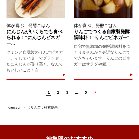
体が喜ぶ、発酵ごはん
体が喜ぶ、発酵ごはん
にんじんがいくらでも食べ
りんごでつくる自家製発酵
られる！"にんじんビネガ
調味料！"りんごビネガー"
ー...
自宅で無添加の発酵調味料をつ
クミンと自我製のりんごビネガ
くりませんか？身近なりんごで
ー、そしてバターでグラッセし
できちゃいます！りんごのビネ
たにんじんが香り高く、なんて
ガーはサラダや煮...
おいしいこと！白...
1
2
3
…
5
dancyu
#りんご：検索結果
編集部のおすすめ