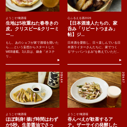
ようこそ!俺酒場
心ふるえる酒2026
生地は5枚重ねた春巻きの
【日本酒達人たちの、家
皮。クリスピー&クリーミ
呑み「リピートつまみ」
ー...
帖】ジ...
もし、あのシェフが家で酒場を開いた
日本酒を愛飲し、日々楽しんでいる日
ら......という妄想からスタートした
本酒ライターさんたちに、家でつく
WEB連載。3人目は、鎌倉「オステ
る“テッパンつまみ”を教えていただ...
リ...
2026.8.4
2026.8.7
ようこそ!俺酒場
ようこそ!俺酒場
ほぼ刺身! 揚げ時間はわず
吞んべえが歓喜するア
か5秒。生姜醤油でさっ
テ。ザーサイの発酵した