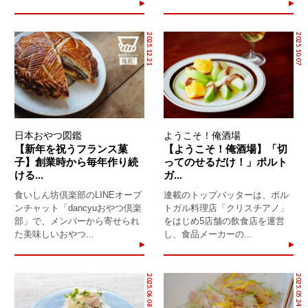
2025.12.21
2025.10.07
日本おやつ図鑑
ようこそ！俺酒場
【新年を祝うフランス菓
【ようこそ！俺酒場】「切
子】創業時から毎年作り続
ってのせるだけ！」ポルト
ける...
ガ...
食いしん坊倶楽部のLINEオープ
連載のトップバッターは、ポル
ンチャット「dancyuおやつ倶楽
トガル料理店「クリスチアノ」
部」で、メンバーから寄せられ
をはじめ5店舗の飲食店を運営
た美味しいおやつ...
し、食品メーカーの...
2025.06.08
2025.05.24