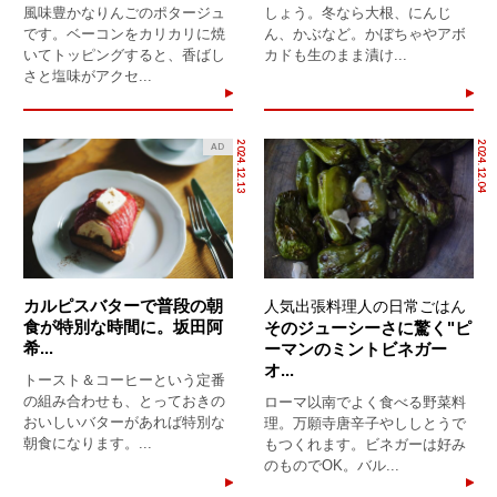
風味豊かなりんごのポタージュ
しょう。冬なら大根、にんじ
です。ベーコンをカリカリに焼
ん、かぶなど。かぼちゃやアボ
いてトッピングすると、香ばし
カドも生のまま漬け...
さと塩味がアクセ...
2024.12.13
2024.12.04
AD
カルピスバターで普段の朝
人気出張料理人の日常ごはん
食が特別な時間に。坂田阿
そのジューシーさに驚く"ピ
希...
ーマンのミントビネガー
オ...
トースト＆コーヒーという定番
の組み合わせも、とっておきの
ローマ以南でよく食べる野菜料
おいしいバターがあれば特別な
理。万願寺唐辛子やししとうで
朝食になります。...
もつくれます。ビネガーは好み
のものでOK。バル...