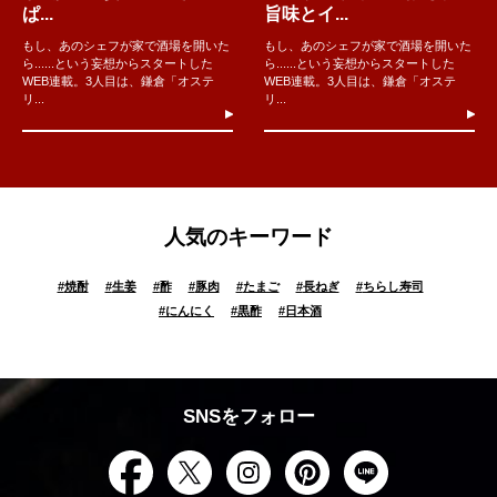
ぱ...
旨味とイ...
もし、あのシェフが家で酒場を開いた
もし、あのシェフが家で酒場を開いた
ら......という妄想からスタートした
ら......という妄想からスタートした
WEB連載。3人目は、鎌倉「オステ
WEB連載。3人目は、鎌倉「オステ
リ...
リ...
人気のキーワード
#
焼酎
#
生姜
#
酢
#
豚肉
#
たまご
#
長ねぎ
#
ちらし寿司
#
にんにく
#
黒酢
#
日本酒
SNSをフォロー