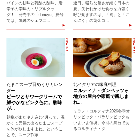
パインの甘味と乳酸の酸味、唐
連日、猛烈な暑さが続く日本の
辛子の辛味のトリプルタッ
夏。失われかけた食欲を力強く
グ！ 発売中の「dancyu」夏号
呼び覚ますのは、「肉」と「に
では、気鋭のシェフ二...
んにく」の黄金コ...
2026.04.10
2026.02.18
たまごスープ日めくりカレン
北イタリアの家庭料理
コルティナ・ダンペッツォ
ダー
地方の屋台や家庭で親しま
ビーツとサワークリームで
れ...
鮮やかなピンク色に。酸味
が...
ミラノ・コルティナ2026冬季オ
リンピック・パラリンピックも
朝晩がまだ冷え込む4月って、温
いよいよ佳境。今回の舞台であ
かくて元気の出るたまごスープ
るコルティナ・ダ...
を体が欲しますよね。というこ
とで、スープ作家...