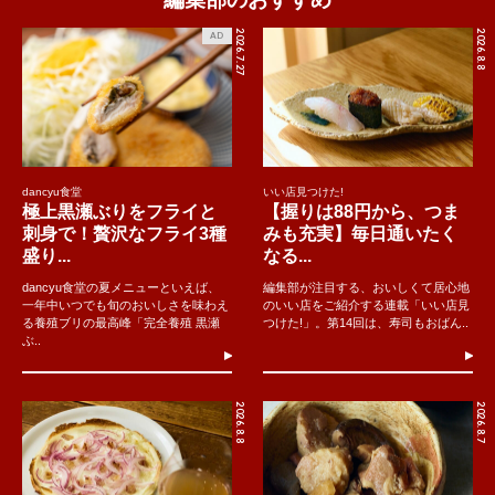
2026.7.27
2026.8.8
AD
dancyu食堂
いい店見つけた!
極上黒瀬ぶりをフライと
【握りは88円から、つま
刺身で！贅沢なフライ3種
みも充実】毎日通いたく
盛り...
なる...
dancyu食堂の夏メニューといえば、
編集部が注目する、おいしくて居心地
一年中いつでも旬のおいしさを味わえ
のいい店をご紹介する連載「いい店見
る養殖ブリの最高峰「完全養殖 黒瀬
つけた!」。第14回は、寿司もおばん..
ぶ..
2026.8.8
2026.8.7