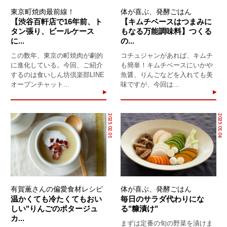
東京町焼肉最前線！
体が喜ぶ、発酵ごはん
【渋谷百軒店で16年前、ト
【キムチベースはつまみに
タン張り、ビールケース
もなる万能調味料】つくる
に...
の...
この数年、東京の町焼肉が劇的
コチュジャンがあれば、キムチ
に進化している。今回、ご紹介
も簡単！キムチベースにいかや
するのは食いしん坊倶楽部LINE
魚醤、りんごなどを入れても美
オープンチャット...
味ですが、今回は...
2025.02.01
2025.01.06
有賀薫さんの偏愛食材レシピ
体が喜ぶ、発酵ごはん
温かくても冷たくてもおい
毎日のサラダ代わりにな
しい"りんごのポタージュ
る"糠漬け"
カ...
まずは定番の旬の野菜を漬けま