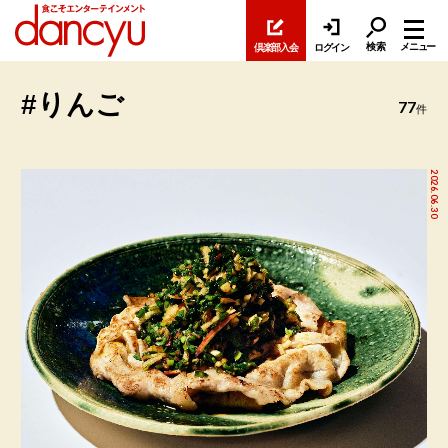
検索
メニュー
倶楽部入会
ログイン
#りんご
77
件
2026.06.30