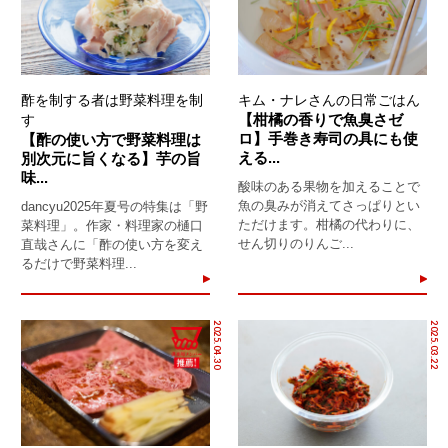
酢を制する者は野菜料理を制
キム・ナレさんの日常ごはん
【柑橘の香りで魚臭さゼ
す
ロ】手巻き寿司の具にも使
【酢の使い方で野菜料理は
える...
別次元に旨くなる】芋の旨
味...
酸味のある果物を加えることで
魚の臭みが消えてさっぱりとい
dancyu2025年夏号の特集は「野
ただけます。柑橘の代わりに、
菜料理」。作家・料理家の樋口
せん切りのりんご...
直哉さんに「酢の使い方を変え
るだけで野菜料理...
2025.04.30
2025.03.22