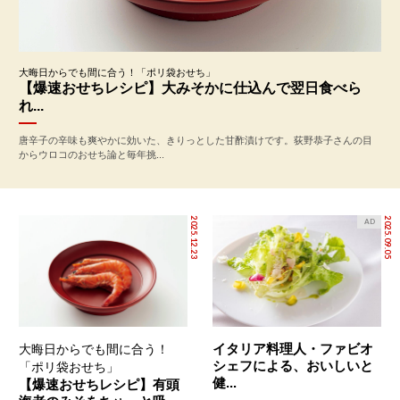
大晦日からでも間に合う！「ポリ袋おせち」
【爆速おせちレシピ】大みそかに仕込んで翌日食べら
れ...
唐辛子の辛味も爽やかに効いた、きりっとした甘酢漬けです。荻野恭子さんの目
からウロコのおせち論と毎年挑...
2025.12.23
2025.09.05
AD
イタリア料理人・ファビオ
大晦日からでも間に合う！
シェフによる、おいしいと
「ポリ袋おせち」
健...
【爆速おせちレシピ】有頭