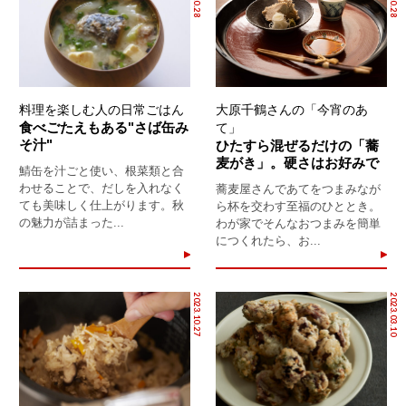
料理を楽しむ人の日常ごはん
大原千鶴さんの「今宵のあ
食べごたえもある"さば缶み
て」
そ汁"
ひたすら混ぜるだけの「蕎
麦がき」。硬さはお好みで
鯖缶を汁ごと使い、根菜類と合
わせることで、だしを入れなく
蕎麦屋さんであてをつまみなが
ても美味しく仕上がります。秋
ら杯を交わす至福のひととき。
の魅力が詰まった...
わが家でそんなおつまみを簡単
につくれたら、お...
2023.10.27
2023.03.10