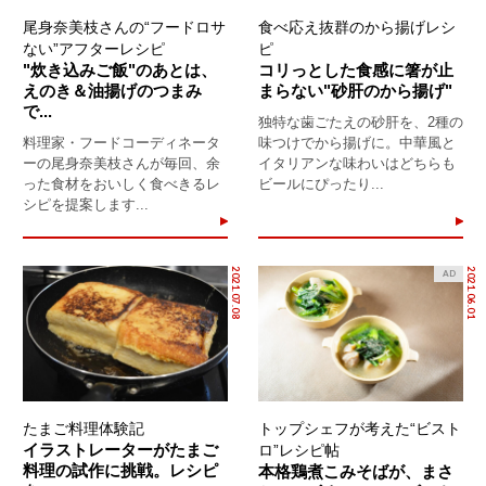
尾身奈美枝さんの“フードロサ
食べ応え抜群のから揚げレシ
ない”アフターレシピ
ピ
"炊き込みご飯"のあとは、
コリっとした食感に箸が止
えのき＆油揚げのつまみ
まらない"砂肝のから揚げ"
で...
独特な歯ごたえの砂肝を、2種の
料理家・フードコーディネータ
味つけでから揚げに。中華風と
ーの尾身奈美枝さんが毎回、余
イタリアンな味わいはどちらも
った食材をおいしく食べきるレ
ビールにぴったり...
シピを提案します...
2021.07.08
2021.06.01
AD
たまご料理体験記
トップシェフが考えた“ビスト
イラストレーターがたまご
ロ”レシピ帖
料理の試作に挑戦。レシピ
本格鶏煮こみそばが、まさ