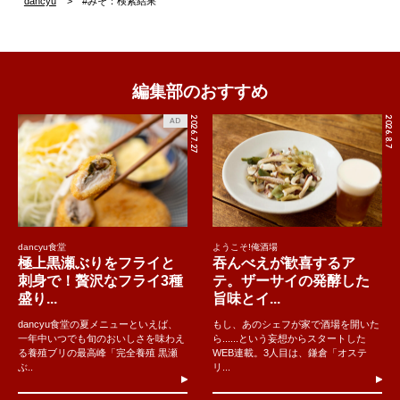
dancyu
#みそ：検索結果
編集部のおすすめ
2026.7.27
2026.8.7
AD
dancyu食堂
ようこそ!俺酒場
極上黒瀬ぶりをフライと
吞んべえが歓喜するア
刺身で！贅沢なフライ3種
テ。ザーサイの発酵した
盛り...
旨味とイ...
dancyu食堂の夏メニューといえば、
もし、あのシェフが家で酒場を開いた
一年中いつでも旬のおいしさを味わえ
ら......という妄想からスタートした
る養殖ブリの最高峰「完全養殖 黒瀬
WEB連載。3人目は、鎌倉「オステ
ぶ..
リ...