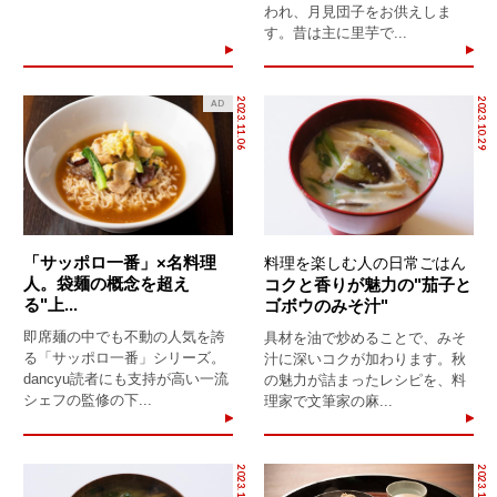
われ、月見団子をお供えしま
す。昔は主に里芋で...
2023.11.06
2023.10.29
AD
「サッポロ一番」×名料理
料理を楽しむ人の日常ごはん
人。袋麺の概念を超え
コクと香りが魅力の"茄子と
る"上...
ゴボウのみそ汁"
即席麺の中でも不動の人気を誇
具材を油で炒めることで、みそ
る「サッポロ一番」シリーズ。
汁に深いコクが加わります。秋
dancyu読者にも支持が高い一流
の魅力が詰まったレシピを、料
シェフの監修の下...
理家で文筆家の麻...
2023.10.28
2023.10.28