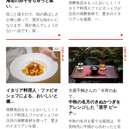
海老のみそをちゅっと吸
発酵食品をもっとおいしく！イ
い、...
タリア料理人ファビオシェフが
注目の発酵食材で、驚きのイタ
殻ごと蒸すので、殻の香ばしさ
リアンを披露。ヘ...
が身に移って、贅沢な味わいに
なります。酒が進んでしょうが
ない一品です。荻...
2025.09.05
2024.09.17
AD
イタリア料理人・ファビオ
大原千鶴さんの「今宵のあ
シェフによる、おいしいと
て」
健...
中秋の名月のきぬかつぎを
アレンジした「里芋 ピー
発酵食品をもっとおいしく！イ
ナ...
タリア料理人ファビオシェフが
注目の発酵食材を使って、驚き
中秋の名月を愛でる風習は、平
のイタリアンを披...
安時代に中国から伝わったと言