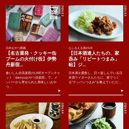
2026.8.2
2026.8.6
日本おやつ図鑑
心ふるえる酒2026
【名古屋発・クッキー缶
【日本酒達人たちの、家
ブームの火付け役】伊勢
呑み「リピートつまみ」
丹新宿...
帖】ジ...
食いしん坊倶楽部のLINEオープンチャ
日本酒を愛飲し、日々楽しんでいる日
ット「dancyuおやつ倶楽部」で、メ
本酒ライターさんたちに、家でつく
ンバーから寄せられた美味しいおや
る“テッパンつまみ”を教えていただ...
つ...
2026.8.4
2026.8.5