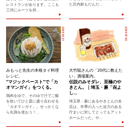
た庄内麸もだんだ...
レストランがあります。ここも
三河にルーツを持...
2019.10.15
2019.07.02
みもっと先生の本格タイ料理
大竹聡さんの「20代に教えた
レシピ。
い」酒場案内。
"マジックペースト"で「カ
伝説のみそダレ、至極のや
オマンガイ」をつくる。
きとん。｜埼玉・蕨「㐂よ
し...
鶏肉をゆで、そのゆで汁でご飯
を炊いてひと皿に盛り合わせる
埼玉県・蕨にあるやきとんの名
「カオマンガイ」。せっかくな
店は、年季の入った迫力のある
ら丸鶏を使おう！...
佇まいに対してとってもアット
ホームだった。や...