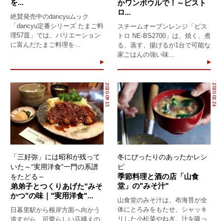
を...
かワンボウルで！～ビスト
ロ...
絶賛発売中のdancyuムック
「dancyu定番シリーズ たまご料
スチームオーブンレンジ「ビス
理57皿」では、バリエーション
トロ NE-BS2700」は、焼く、煮
に富んだたまご料理を...
る、蒸す、揚げるが1台で可能な
家ごはんの強い味...
2020.09.15
2020.02.26
「三好弥」には昭和が残って
冬にぴったりのあったかレシ
いた～“実用洋食”一門の系譜
ピ
季節料理と酒の店「山食
をたどる～
堂」の"みそ汁"
弟弟子とつくりあげた"みそ
かつ"の味｜"実用洋食"...
山食堂のみそ汁は、布海苔が全
体にとろみをもたせ、シャッキ
日暮里駅から根岸方面へ向かう
リした小松菜やねぎ、汁を吸っ
道すがら、可愛らしい店構えの