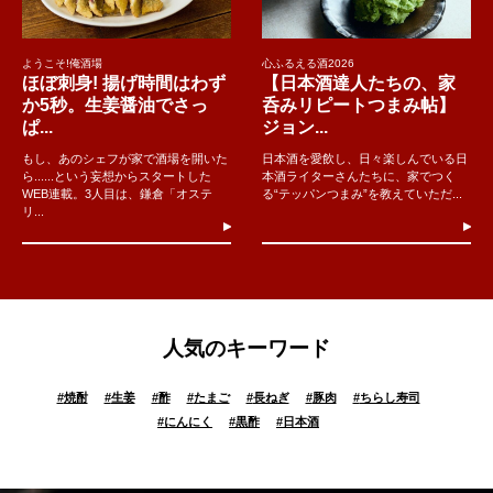
ようこそ!俺酒場
心ふるえる酒2026
ほぼ刺身! 揚げ時間はわず
【日本酒達人たちの、家
か5秒。生姜醤油でさっ
呑みリピートつまみ帖】
ぱ...
ジョン...
もし、あのシェフが家で酒場を開いた
日本酒を愛飲し、日々楽しんでいる日
ら......という妄想からスタートした
本酒ライターさんたちに、家でつく
WEB連載。3人目は、鎌倉「オステ
る“テッパンつまみ”を教えていただ...
リ...
人気のキーワード
#
焼酎
#
生姜
#
酢
#
たまご
#
長ねぎ
#
豚肉
#
ちらし寿司
#
にんにく
#
黒酢
#
日本酒