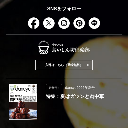
SNSをフォロー
入部はこちら（登録無料）
dancyu2026年夏号
最新号！
特集：夏はガツンと肉中華