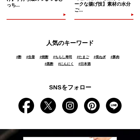
ークな揚げ技】素材の水分
っち...
ご...
人気のキーワード
#
酢
#
生姜
#
焼酎
#
ちらし寿司
#
たまご
#
長ねぎ
#
豚肉
#
黒酢
#
にんにく
#
日本酒
SNSをフォロー