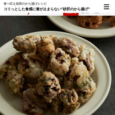
食べ応え抜群のから揚げレシピ
コリっとした食感に箸が止まらない"砂肝のから揚げ"
検索
メニュー
倶楽部入会
ログイン