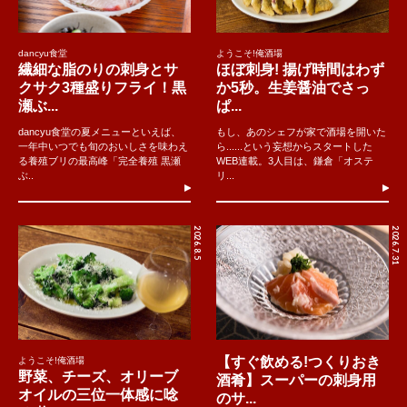
dancyu食堂
ようこそ!俺酒場
繊細な脂のりの刺身とサ
ほぼ刺身! 揚げ時間はわず
クサク3種盛りフライ！黒
か5秒。生姜醤油でさっ
瀬ぶ...
ぱ...
dancyu食堂の夏メニューといえば、
もし、あのシェフが家で酒場を開いた
一年中いつでも旬のおいしさを味わえ
ら......という妄想からスタートした
る養殖ブリの最高峰「完全養殖 黒瀬
WEB連載。3人目は、鎌倉「オステ
ぶ..
リ...
2026.8.5
2026.7.31
【すぐ飲める!つくりおき
ようこそ!俺酒場
野菜、チーズ、オリーブ
酒肴】スーパーの刺身用
オイルの三位一体感に唸
のサ...