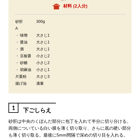
材料 (
2人分
)
砂肝
300g
A
・ 味噌
大さじ1
・ 醤油
大さじ1
・ 酒
大さじ1
・ 豆板醤
小さじ2
・ 砂糖
小さじ2
・ 胡麻油
小さじ1
片栗粉
大さじ3
揚げ油
適量
1
下ごしらえ
砂肝は中央のくぼんだ部分に包丁を入れて半分に切り分ける。
両側についている白い膜を薄く切り取り、さらに底の硬い部分
も薄く切り取る。最後に5mm間隔で深めの切り目を入れる。