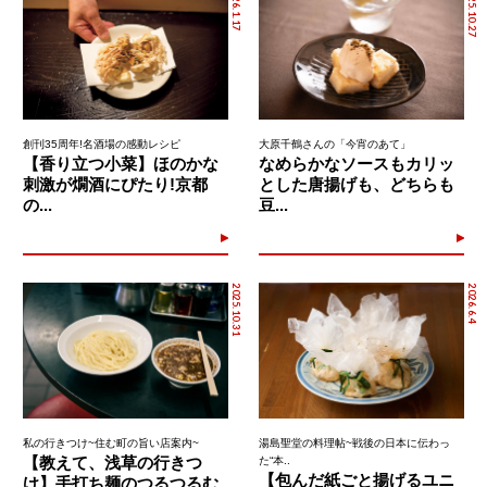
2026.1.17
2025.10.27
創刊35周年!名酒場の感動レシピ
大原千鶴さんの「今宵のあて」
【香り立つ小菜】ほのかな
なめらかなソースもカリッ
刺激が燗酒にぴたり!京都
とした唐揚げも、どちらも
の...
豆...
2025.10.31
2026.6.4
私の行きつけ~住む町の旨い店案内~
湯島聖堂の料理帖~戦後の日本に伝わっ
【教えて、浅草の行きつ
た“本..
【包んだ紙ごと揚げるユニ
け】手打ち麺のつるつるむ