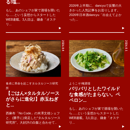
る!塩...
2026年上半期に、dancyuで反響の大
もし、あのシェフが家で酒場を開いた
きかった人気記事をお送りします。
ら......という妄想からスタートした
2026年日本酒dancyu「出会えてよか
WEB連載。3人目は、鎌倉「オステ
った...
リ...
2026.8.4
2026.8.1
食卓に革命を起こすタルタルソース研究
ようこそ!俺酒場
バリバリとしたワイルド
所
【ごはん×タルタルソース
な食感がたまらない。ペ
がさらに進化!】赤玉ねぎ
ペロン...
と...
もし、あのシェフが家で酒場を開いた
西麻布「No Code」の米澤文雄シェフ
ら......という妄想からスタートした
と、(勝手に)発足した“タルタルソース
WEB連載。3人目は、鎌倉「オステ
研究所”。大好評の白飯と合わせて..
リ...