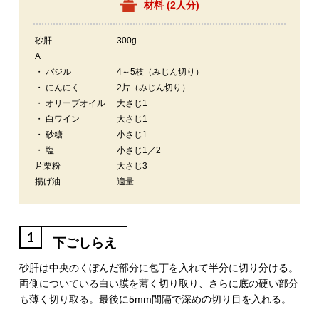
材料 (
2人分
)
砂肝
300g
A
・ バジル
4～5枝（みじん切り）
・ にんにく
2片（みじん切り）
・ オリーブオイル
大さじ1
・ 白ワイン
大さじ1
・ 砂糖
小さじ1
・ 塩
小さじ1／2
片栗粉
大さじ3
揚げ油
適量
1
下ごしらえ
砂肝は中央のくぼんだ部分に包丁を入れて半分に切り分ける。
両側についている白い膜を薄く切り取り、さらに底の硬い部分
も薄く切り取る。最後に5mm間隔で深めの切り目を入れる。