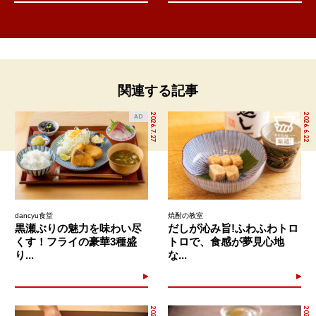
関連する記事
2026.7.27
2026.6.22
AD
dancyu食堂
焼酎の教室
黒瀬ぶりの魅力を味わい尽
だしが沁み旨!ふわふわトロ
くす！フライの豪華3種盛
トロで、食感が夢見心地
り...
な...