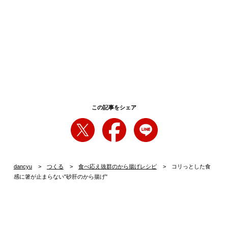
この記事をシェア
dancyu
つくる
食べ応え抜群のから揚げレシピ
コリっとした食
感に箸が止まらない"砂肝のから揚げ"