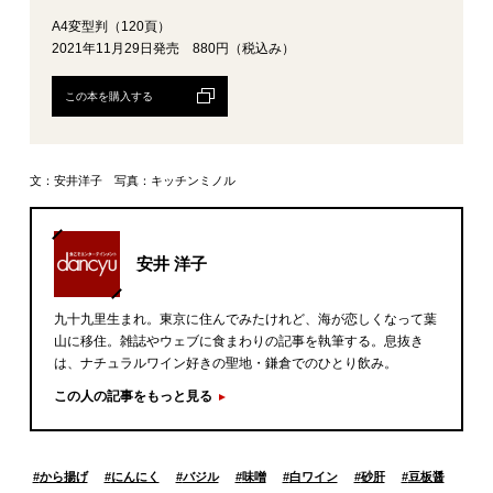
A4変型判（120頁）
2021年11月29日発売 880円（税込み）
この本を購入する
文：安井洋子 写真：キッチンミノル
安井 洋子
九十九里生まれ。東京に住んでみたけれど、海が恋しくなって葉
山に移住。雑誌やウェブに食まわりの記事を執筆する。息抜き
は、ナチュラルワイン好きの聖地・鎌倉でのひとり飲み。
この人の記事をもっと見る
#
から揚げ
#
にんにく
#
バジル
#
味噌
#
白ワイン
#
砂肝
#
豆板醤