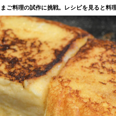
たまご料理の試作に挑戦。レシピを見ると料
トップ
プロが教えるレシピ
厳選！店探し
食のストーリー