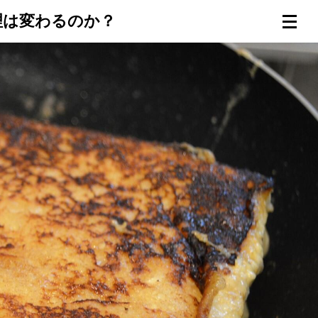
理は変わるのか？
連載一覧
倶楽部入会
（無料）
ログイン
検索
メニュー