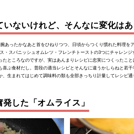
ていないけれど、そんなに変化はあ
理の腕あったかなあと首をひねりつつ、日頃からつくり慣れた料理をア
イス・スパニッシュオムレツ・フレンチトーストの3つにチャレンジ
ったところなのですが、実はあんまりレシピに忠実につくったこと
も喜ぶ食材だし。普段の適当レシピとそんなに違うかしらねと若干
か、生まれてはじめて調味料の類も全部きっちり計量してレシピ通
奮発した「オムライス」