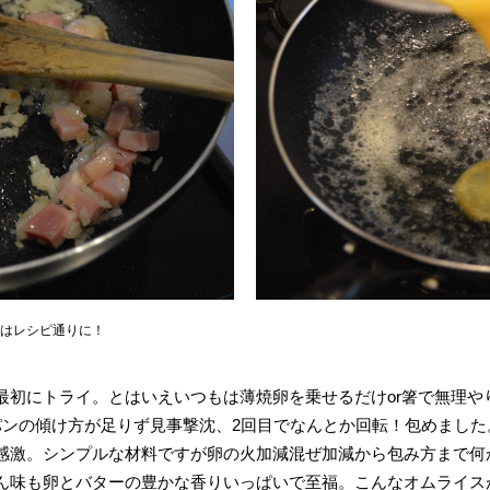
はレシピ通りに！
最初にトライ。とはいえいつもは薄焼卵を乗せるだけor箸で無理や
パンの傾け方が足りず見事撃沈、2回目でなんとか回転！包めまし
感激。シンプルな材料ですが卵の火加減混ぜ加減から包み方まで何
ん味も卵とバターの豊かな香りいっぱいで至福。こんなオムライス