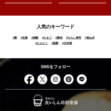
人気のキーワード
#
酢
#
生姜
#
焼酎
#
たまご
#
豚肉
#
ちらし寿司
#
長ねぎ
#
にんにく
#
黒酢
#
日本酒
SNSをフォロー