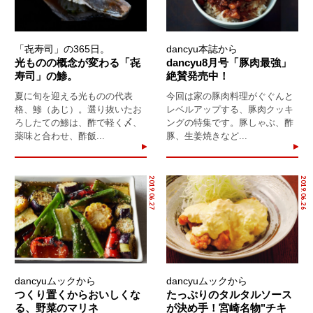
「㐂寿司」の365日。
dancyu本誌から
光ものの概念が変わる「㐂
dancyu8月号「豚肉最強」
寿司」の鯵。
絶賛発売中！
夏に旬を迎える光ものの代表
今回は家の豚肉料理がぐぐんと
格、鯵（あじ）。選り抜いたお
レベルアップする、豚肉クッキ
ろしたての鯵は、酢で軽く〆、
ングの特集です。豚しゃぶ、酢
薬味と合わせ、酢飯...
豚、生姜焼きなど...
2019.06.27
2019.06.26
dancyuムックから
dancyuムックから
つくり置くからおいしくな
たっぷりのタルタルソース
る、野菜のマリネ
が決め手！宮崎名物"チキ