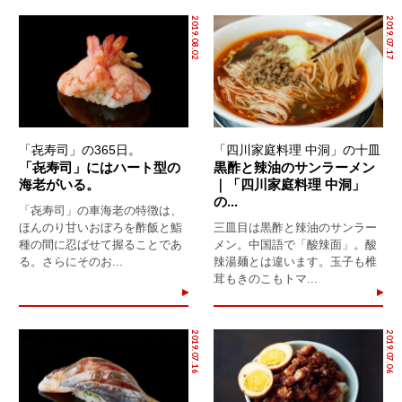
2019.08.02
2019.07.17
「㐂寿司」の365日。
「四川家庭料理 中洞」の十皿
「㐂寿司」にはハート型の
黒酢と辣油のサンラーメン
海老がいる。
｜「四川家庭料理 中洞」
の...
「㐂寿司」の車海老の特徴は、
ほんのり甘いおぼろを酢飯と鮨
三皿目は黒酢と辣油のサンラー
種の間に忍ばせて握ることであ
メン。中国語で「酸辣面」。酸
る。さらにそのお...
辣湯麺とは違います。玉子も椎
茸もきのこもトマ...
2019.07.16
2019.07.06