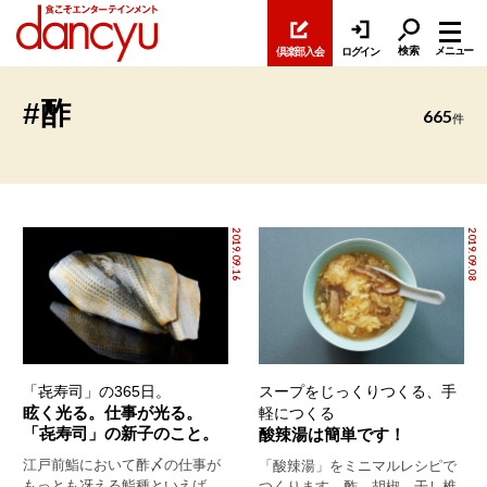
検索
メニュー
倶楽部入会
ログイン
#酢
665
件
2019.09.16
2019.09.08
「㐂寿司」の365日。
スープをじっくりつくる、手
眩く光る。仕事が光る。
軽につくる
「㐂寿司」の新子のこと。
酸辣湯は簡単です！
江戸前鮨において酢〆の仕事が
「酸辣湯」をミニマルレシピで
もっとも冴える鮨種といえば、
つくります。酢、胡椒、干し椎