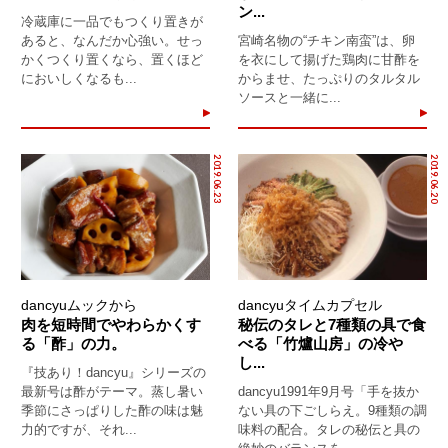
ン...
冷蔵庫に一品でもつくり置きが
あると、なんだか心強い。せっ
宮崎名物の“チキン南蛮”は、卵
かくつくり置くなら、置くほど
を衣にして揚げた鶏肉に甘酢を
においしくなるも...
からませ、たっぷりのタルタル
ソースと一緒に...
2019.06.23
2019.06.20
dancyuムックから
dancyuタイムカプセル
肉を短時間でやわらかくす
秘伝のタレと7種類の具で食
る「酢」の力。
べる「竹爐山房」の冷や
し...
『技あり！dancyu』シリーズの
最新号は酢がテーマ。蒸し暑い
dancyu1991年9月号「手を抜か
季節にさっぱりした酢の味は魅
ない具の下ごしらえ。9種類の調
力的ですが、それ...
味料の配合。タレの秘伝と具の