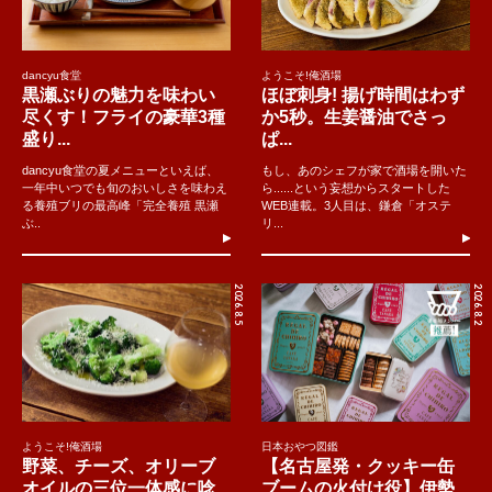
dancyu食堂
ようこそ!俺酒場
黒瀬ぶりの魅力を味わい
ほぼ刺身! 揚げ時間はわず
尽くす！フライの豪華3種
か5秒。生姜醤油でさっ
盛り...
ぱ...
dancyu食堂の夏メニューといえば、
もし、あのシェフが家で酒場を開いた
一年中いつでも旬のおいしさを味わえ
ら......という妄想からスタートした
る養殖ブリの最高峰「完全養殖 黒瀬
WEB連載。3人目は、鎌倉「オステ
ぶ..
リ...
2026.8.5
2026.8.2
ようこそ!俺酒場
日本おやつ図鑑
野菜、チーズ、オリーブ
【名古屋発・クッキー缶
オイルの三位一体感に唸
ブームの火付け役】伊勢