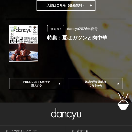
入部はこちら（登録無料）
dancyu2026年夏号
最新号！
特集：夏はガツンと肉中華
PRESIDENT Storeで
雑誌の予約購読は
購入する
こちらから
このサイトについて
著者一覧