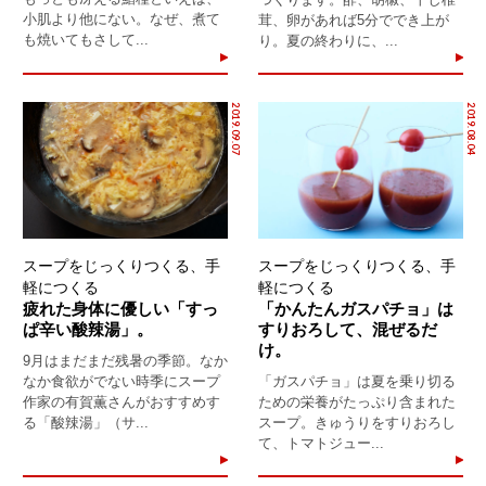
小肌より他にない。なぜ、煮て
茸、卵があれば5分ででき上が
も焼いてもさして...
り。夏の終わりに、...
2019.09.07
2019.08.04
スープをじっくりつくる、手
スープをじっくりつくる、手
軽につくる
軽につくる
疲れた身体に優しい「すっ
「かんたんガスパチョ」は
ぱ辛い酸辣湯」。
すりおろして、混ぜるだ
け。
9月はまだまだ残暑の季節。なか
なか食欲がでない時季にスープ
「ガスパチョ」は夏を乗り切る
作家の有賀薫さんがおすすめす
ための栄養がたっぷり含まれた
る「酸辣湯」（サ...
スープ。きゅうりをすりおろし
て、トマトジュー...