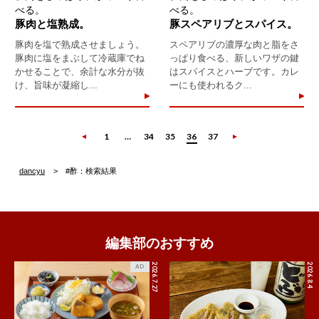
べる。
べる。
豚肉と塩熟成。
豚スペアリブとスパイス。
豚肉を塩で熟成させましょう。
スペアリブの濃厚な肉と脂をさ
豚肉に塩をまぶして冷蔵庫でね
っぱり食べる、新しいワザの鍵
かせることで、余計な水分が抜
はスパイスとハーブです。カレ
け、旨味が凝縮し...
ーにも使われるク...
1
…
34
35
36
37
dancyu
#酢：検索結果
編集部のおすすめ
2026.7.27
2026.8.4
AD