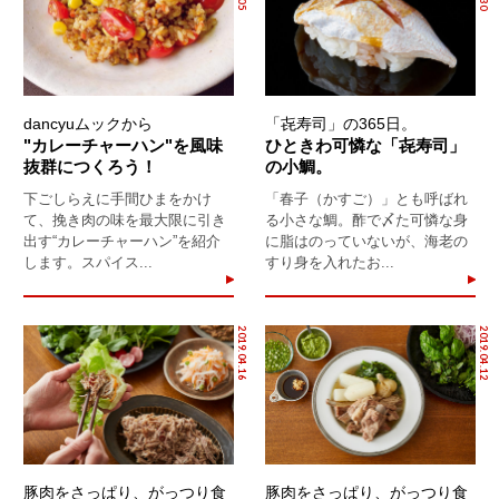
dancyuムックから
「㐂寿司」の365日。
"カレーチャーハン"を風味
ひときわ可憐な「㐂寿司」
抜群につくろう！
の小鯛。
下ごしらえに手間ひまをかけ
「春子（かすご）」とも呼ばれ
て、挽き肉の味を最大限に引き
る小さな鯛。酢で〆た可憐な身
出す“カレーチャーハン”を紹介
に脂はのっていないが、海老の
します。スパイス...
すり身を入れたお...
2019.04.16
2019.04.12
豚肉をさっぱり、がっつり食
豚肉をさっぱり、がっつり食