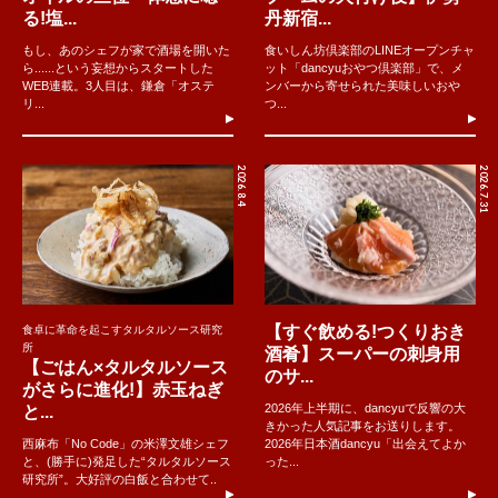
る!塩...
丹新宿...
もし、あのシェフが家で酒場を開いた
食いしん坊倶楽部のLINEオープンチャ
ら......という妄想からスタートした
ット「dancyuおやつ倶楽部」で、メ
WEB連載。3人目は、鎌倉「オステ
ンバーから寄せられた美味しいおや
リ...
つ...
2026.8.4
2026.7.31
【すぐ飲める!つくりおき
食卓に革命を起こすタルタルソース研究
所
酒肴】スーパーの刺身用
【ごはん×タルタルソース
のサ...
がさらに進化!】赤玉ねぎ
2026年上半期に、dancyuで反響の大
と...
きかった人気記事をお送りします。
西麻布「No Code」の米澤文雄シェフ
2026年日本酒dancyu「出会えてよか
と、(勝手に)発足した“タルタルソース
った...
研究所”。大好評の白飯と合わせて..