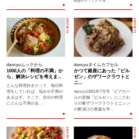
絶妙のバランスを...
2019.06.14
2019.05.31
dancyuムックから
dancyuタイムカプセル
1000人の「料理の不満」か
かつて銀座にあった「ピル
ら、解決レシピを考えま...
ゼン」のザワークラウトと
ニ...
どんな料理好きだって、毎日料
理をしていれば、悩みや不満が
dancyu1991年7月号「ビアホー
あるはず。そこで、自分の料理
ルの老舗『ピルゼン』にこだわ
にどんな不満があ...
りの肴ザワークラウトとニシン
の酢漬けの奥義を学...
2019.05.05
2019.04.30