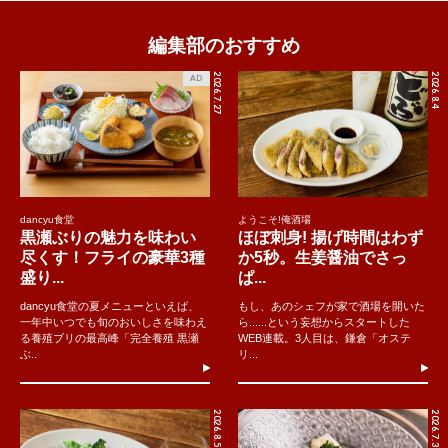
編集部のおすすめ
2026.7.27
2026.8.4
AD
dancyu食堂
ようこそ!俺酒場
黒瀬ぶりの魅力を味わい
ほぼ刺身! 揚げ時間はわず
尽くす！フライの豪華3種
か5秒。生姜醤油でさっ
盛り...
ぱ...
dancyu食堂の夏メニューといえば、
もし、あのシェフが家で酒場を開いた
一年中いつでも旬のおいしさを味わえ
ら......という妄想からスタートした
る養殖ブリの最高峰「完全養殖 黒瀬
WEB連載。3人目は、鎌倉「オステ
ぶ..
リ...
2026.8.5
2026.7.31