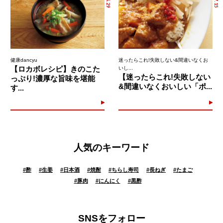
健康dancyu
迷ったらこれ!失敗しない&間違いなくお
【ロカボレシピ】きのこた
いし...
【迷ったらこれ!失敗しない
っぷり!濃厚な旨味を堪能
&間違いなくおいしい「ポ...
す...
人気のキーワード
#
酢
#
生姜
#
日本酒
#
焼酎
#
ちらし寿司
#
長ねぎ
#
たまご
#
豚肉
#
にんにく
#
黒酢
SNSをフォロー