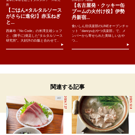
【名古屋発・クッキー缶
所
【ごはん×タルタルソース
ブームの火付け役】伊勢
がさらに進化!】赤玉ねぎ
丹新宿...
と...
食いしん坊倶楽部のLINEオープンチャ
西麻布「No Code」の米澤文雄シェフ
ット「dancyuおやつ倶楽部」で、メ
と、(勝手に)発足した“タルタルソース
ンバーから寄せられた美味しいおや
研究所”。大好評の白飯と合わせて..
つ...
関連する記事
2026.7.27
2025.12.8
AD