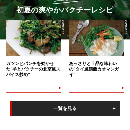
初夏の爽やかパクチーレシピ
2020.06.15
2020.06.14
ガツンとパンチを効かせ
あっさりと上品な味わい
た"羊とパクチーの北京風ス
の"タイ風鶏飯カオマンガ
パイス炒め"
イ"
一覧を見る