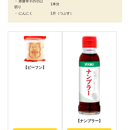
・ 赤唐辛子の小口
1本分
切り
・ にんにく
1片（つぶす）
【ビーフン】
【ナンプラー】