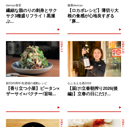
dancyu食堂
健康dancyu
繊細な脂のりの刺身とサク
【ロカボレシピ】薄切り大
サク3種盛りフライ！黒瀬
根の食感が心地良すぎる
ぶ...
「豚...
2026.1.3
2026.2.21
創刊35周年!名酒場の感動レシピ
心ふるえる酒2026
【香り立つ小菜】ピータン×
【届け!立春朝搾り2026(後
ザーサイ×パクチー!旨味...
編)】立春の日にだけ...
2026.6.29
2026.7.15