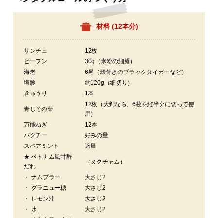
材料 (
12本分
)
サンチュ
12枚
ビーフン
30g（米粉の細麺）
海老
6尾（殻付きのブラックタイガーなど）
塩豚
約120g（細切り）
きゅうり
1本
12枚（大判なら、6枚を縦半分に切って使
青じその葉
用）
万能ねぎ
12本
パクチー
好みの量
スペアミント
適量
★ ベトナム風甘酢
（ヌクチャム）
だれ
・ ナムプラー
大さじ2
・ グラニュー糖
大さじ2
・ レモン汁
大さじ2
・ 水
大さじ2