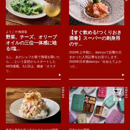
【すぐ飲める!つくりおき
ようこそ!俺酒場
野菜、チーズ、オリーブ
酒肴】スーパーの刺身用
オイルの三位一体感に唸
のサ...
る!塩...
2026年上半期に、dancyuで反響の大
もし、あのシェフが家で酒場を開いた
きかった人気記事をお送りします。
ら......という妄想からスタートした
2026年日本酒dancyu「出会えてよか
WEB連載。3人目は、鎌倉「オステ
った...
リ...
2026.8.4
2026.8.2
食卓に革命を起こすタルタルソース研究
日本おやつ図鑑