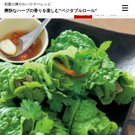
初夏の爽やかパクチーレシピ
爽快なハーブの香りを楽しむ"ベジタブルロール"
検索
メニュー
倶楽部入会
ログイン