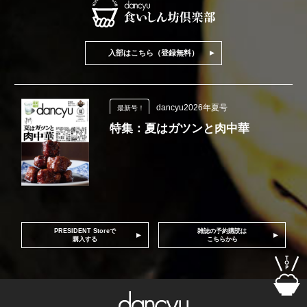
入部はこちら（登録無料）
dancyu2026年夏号
最新号！
特集：夏はガツンと肉中華
PRESIDENT Storeで
雑誌の予約購読は
購入する
こちらから