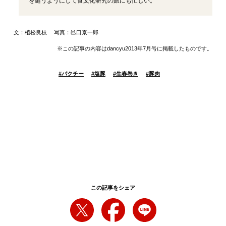
を縫うようにして食文化研究の旅にも忙しい。
文：植松良枝 写真：邑口京一郎
※この記事の内容はdancyu2013年7月号に掲載したものです。
#
パクチー
#
塩豚
#
生春巻き
#
豚肉
この記事をシェア