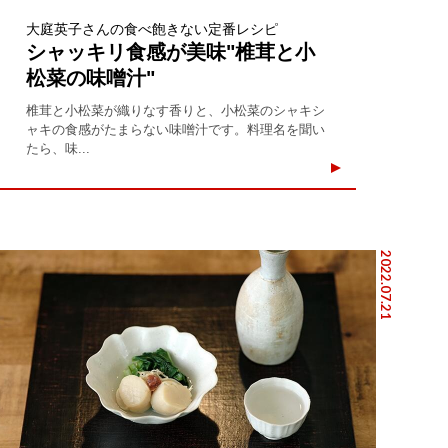
大庭英子さんの食べ飽きない定番レシピ
シャッキリ食感が美味"椎茸と小
松菜の味噌汁"
椎茸と小松菜が織りなす香りと、小松菜のシャキシ
ャキの食感がたまらない味噌汁です。料理名を聞い
たら、味...
2022.07.21