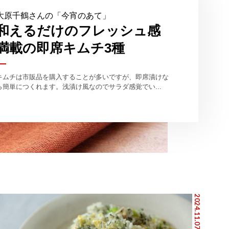
大原千鶴さんの「今宵のあて」
和えるだけのフレッシュ感
満載の即席キムチ3種
キムチは市販品を購入することが多いですが、即席漬けな
ら簡単につくれます。浅漬け風なのでサラダ感覚でい...
2024.11.07