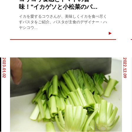
味！"イカゲソと小松菜のパ...
イカを愛するコウさんが、美味しくイカを食べ尽く
すパスタをご紹介。パスタが主食のデザイナー・ハ
ヤシコウ...
2023.01.02
2022.12.09