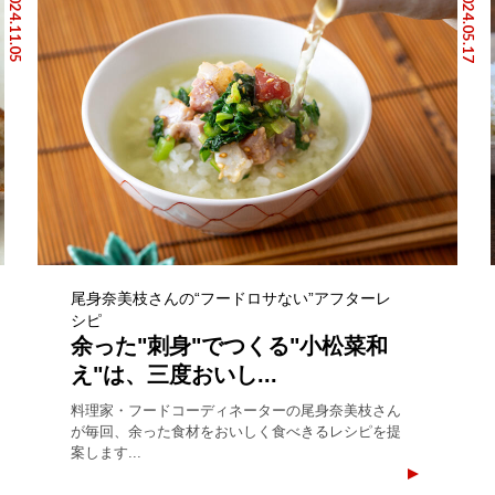
2024.11.05
2024.05.17
尾身奈美枝さんの“フードロサない”アフターレ
シピ
余った"刺身"でつくる"小松菜和
え"は、三度おいし...
料理家・フードコーディネーターの尾身奈美枝さん
が毎回、余った食材をおいしく食べきるレシピを提
案します...