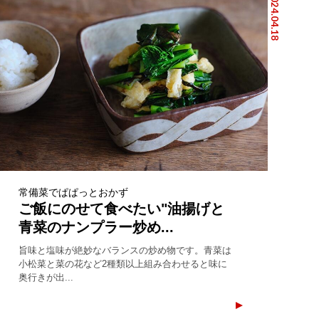
2024.04.18
常備菜でぱぱっとおかず
ご飯にのせて食べたい"油揚げと
青菜のナンプラー炒め...
旨味と塩味が絶妙なバランスの炒め物です。青菜は
小松菜と菜の花など2種類以上組み合わせると味に
奥行きが出...