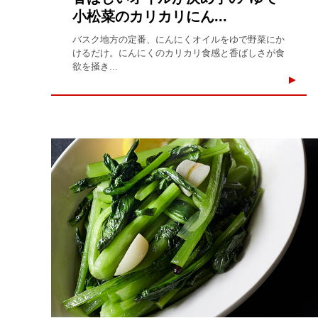
小松菜のカリカリにん...
バスク地方の定番、にんにくオイルをゆで野菜にか
けるだけ。にんにくのカリカリ食感と香ばしさが食
欲を掻き...