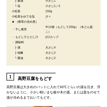
├ 醤油
小さじ1
└ 塩
小さじ1／2
小松菜
150g
小松菜をゆでる塩
少々
★ ［椎茸の含め煮］
中12個（もどして250g）（冬どん菇
・ 干し椎茸
こ）
・ もどし汁とだし汁
計2カップ
・ 調味料
├ 酒
大さじ4
├ 味醂
大さじ2
└ 醤油
大さじ2
1
高野豆腐をもどす
高野豆腐は大きめのバットに入れて60℃ぐらいの湯を注ぎ、浮
かないように、小さい軽いまな板や木の蓋、または皿をのせて
湯が冷めるまでおいてもどす。