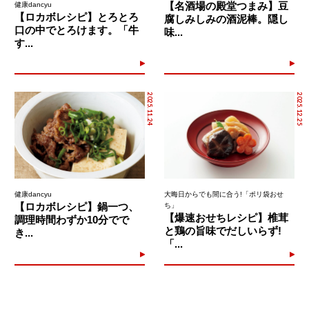
【名酒場の殿堂つまみ】豆
健康dancyu
【ロカボレシピ】とろとろ
腐しみしみの酒泥棒。隠し
口の中でとろけます。「牛
味...
す...
2025.11.24
2025.12.25
健康dancyu
大晦日からでも間に合う!「ポリ袋おせ
【ロカボレシピ】鍋一つ、
ち」
【爆速おせちレシピ】椎茸
調理時間わずか10分でで
と鶏の旨味でだしいらず!
き...
「...