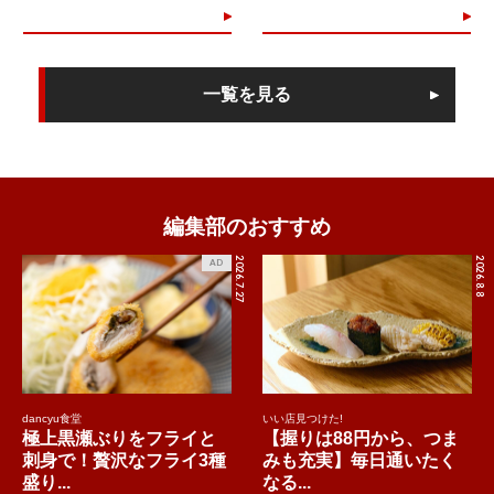
一覧を見る
編集部のおすすめ
2026.7.27
2026.8.8
AD
dancyu食堂
いい店見つけた!
極上黒瀬ぶりをフライと
【握りは88円から、つま
刺身で！贅沢なフライ3種
みも充実】毎日通いたく
盛り...
なる...