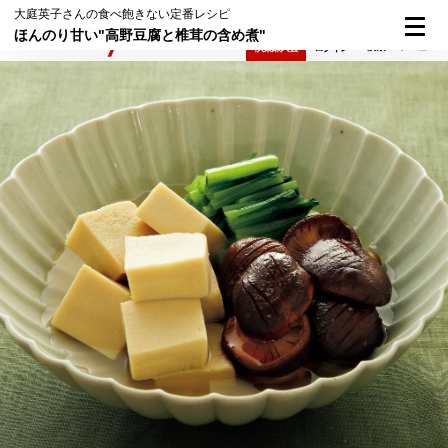
大庭英子さんの食べ飽きない定番レシピ
ほんのり甘い"高野豆腐と椎茸の含め煮"
検索
メニュー
倶楽部入会
ログイン