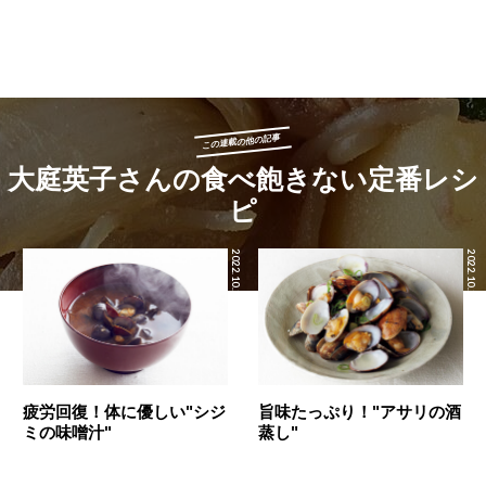
この連載の他の記事
大庭英子さんの食べ飽きない定番レシ
ピ
2022.10.22
2022.10.21
疲労回復！体に優しい"シジ
旨味たっぷり！"アサリの酒
ミの味噌汁"
蒸し"