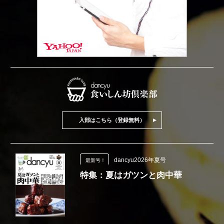
入部はこちら（登録無料）
dancyu2026年夏号
最新号！
特集：夏はガツンと肉中華