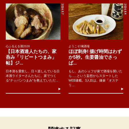
2026.8.7
2026.8.4
心ふるえる酒2026
ようこそ!俺酒場
【日本酒達人たちの、家
ほぼ刺身! 揚げ時間はわず
呑み「リピートつまみ」
か5秒。生姜醤油でさっ
帖】ジ...
ぱ...
日本酒を愛飲し、日々楽しんでいる日
もし、あのシェフが家で酒場を開いた
本酒ライターさんたちに、家でつく
ら......という妄想からスタートした
る“テッパンつまみ”を教えていただ...
WEB連載。3人目は、鎌倉「オステ
リ...