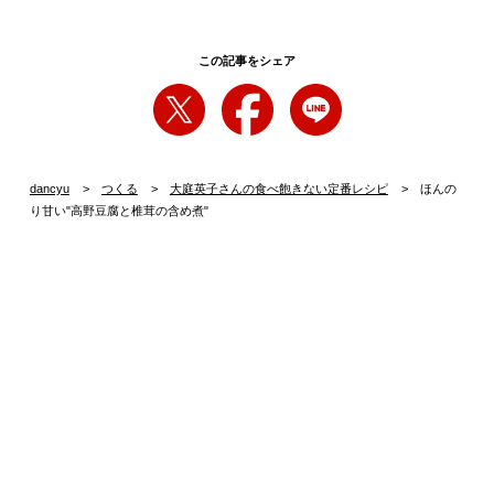
この記事をシェア
dancyu
つくる
大庭英子さんの食べ飽きない定番レシピ
ほんの
り甘い"高野豆腐と椎茸の含め煮"