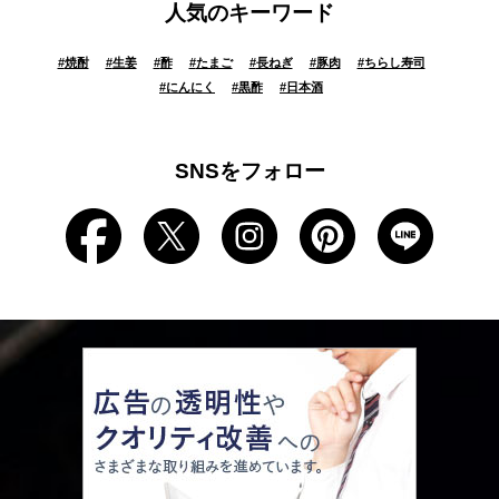
人気のキーワード
#
焼酎
#
生姜
#
酢
#
たまご
#
長ねぎ
#
豚肉
#
ちらし寿司
#
にんにく
#
黒酢
#
日本酒
SNSをフォロー