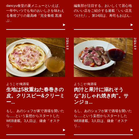
dancyu食堂の夏メニューといえば、
編集部が注目する、おいしくて居心地
一年中いつでも旬のおいしさを味わえ
のいい店をご紹介する連載「いい店見
る養殖ブリの最高峰「完全養殖 黒瀬
つけた!」。第14回は、寿司もおばん..
ぶ..
2026.8.8
2026.8.9
ようこそ!俺酒場
ようこそ!俺酒場
生地は5枚重ねた春巻きの
肉汁と果汁に溺れそう
皮。クリスピー&クリーミ
な"おしゃれ焼き肉"。サ
ー...
ンジョ...
もし、あのシェフが家で酒場を開いた
もし、あのシェフが家で酒場を開いた
ら......という妄想からスタートした
ら......という妄想からスタートした
WEB連載。3人目は、鎌倉「オステ
WEB連載。3人目は、鎌倉「オステ
リ...
リ...