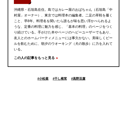
沖縄県・石垣島在住。島ではカレー屋のおばちゃん（石垣島「中
村屋」オーナー）、東京では料理本の編集者。二足の草鞋を履く
こと、早8年。料理名を聞いたら誰もが味を思い浮かべられるよ
うな、定番の料理に魅力を感じ、「基本の料理」のページをつく
り続けている。手がけた本やページのヘビーユーザーでもあり、
友人とのホームパーティメニューには事欠かない。美味しくビー
ルを飲むために、朝夕のウオーキング（犬の散歩）に力を入れて
いる。
この人の記事をもっと見る
#
小松菜
#
干し椎茸
#
高野豆腐