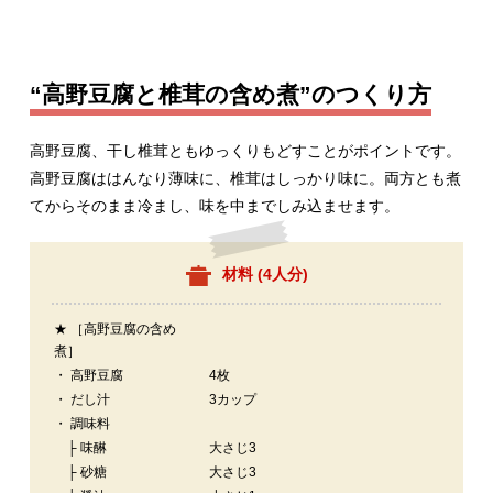
“高野豆腐と椎茸の含め煮”のつくり方
高野豆腐、干し椎茸ともゆっくりもどすことがポイントです。
高野豆腐ははんなり薄味に、椎茸はしっかり味に。両方とも煮
てからそのまま冷まし、味を中までしみ込ませます。
材料 (
4人分
)
★ ［高野豆腐の含め
煮］
・ 高野豆腐
4枚
・ だし汁
3カップ
・ 調味料
├ 味醂
大さじ3
├ 砂糖
大さじ3