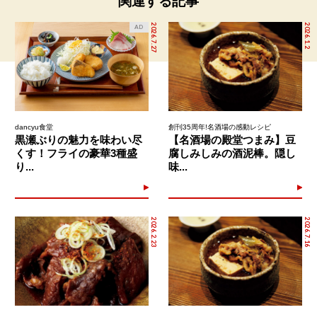
関連する記事
2026.7.27
2026.1.2
AD
dancyu食堂
創刊35周年!名酒場の感動レシピ
黒瀬ぶりの魅力を味わい尽
【名酒場の殿堂つまみ】豆
くす！フライの豪華3種盛
腐しみしみの酒泥棒。隠し
り...
味...
2026.2.23
2026.7.16