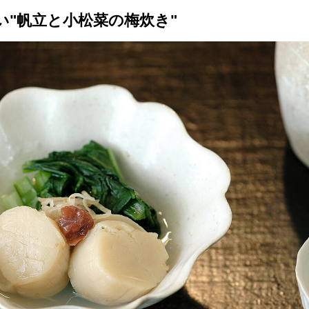
い"帆立と小松菜の梅炊き"
トップ
プロが教えるレシピ
厳選！店探し
食のストーリー