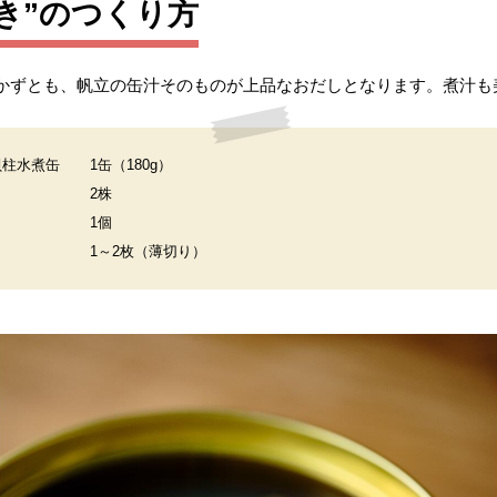
き”のつくり方
かずとも、帆立の缶汁そのものが上品なおだしとなります。煮汁も
貝柱水煮缶
1缶（180g）
2株
1個
1～2枚（薄切り）