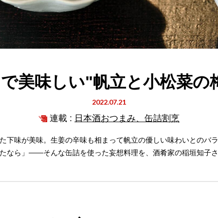
で美味しい"帆立と小松菜の
2022.07.21
連載 :
日本酒おつまみ、缶詰割烹
た下味が美味。生姜の辛味も相まって帆立の優しい味わいとのバ
たなら」――そんな缶詰を使った妄想料理を、酒肴家の稲垣知子