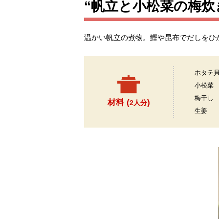
“帆立と小松菜の梅炊
温かい帆立の煮物。鰹や昆布でだしをひ
ホタテ
小松菜
梅干し
材料 (
)
2人分
生姜