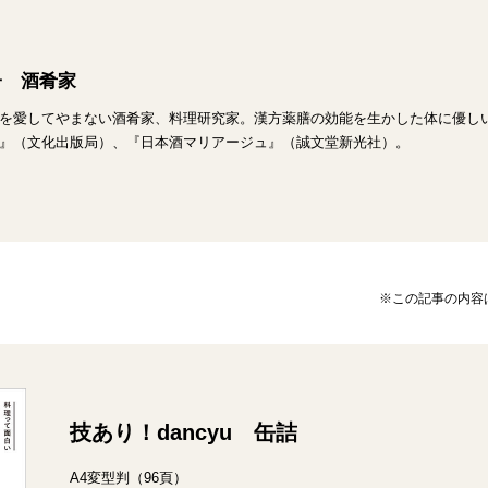
子 酒肴家
を愛してやまない酒肴家、料理研究家。漢方薬膳の効能を生かした体に優し
』（文化出版局）、『日本酒マリアージュ』（誠文堂新光社）。
※この記事の内容は
技あり！dancyu 缶詰
A4変型判（96頁）