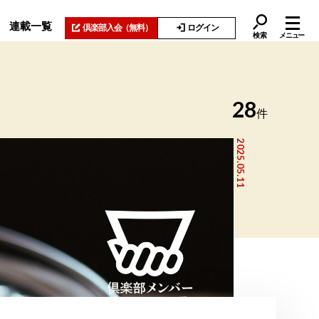
連載一覧
倶楽部入会
（無料）
ログイン
検索
メニュー
28
件
2025.05.11