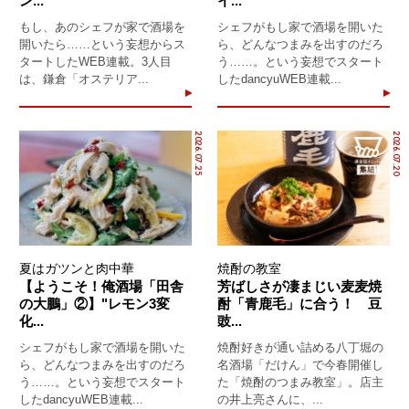
ン...
イ...
もし、あのシェフが家で酒場を
シェフがもし家で酒場を開いた
開いたら……という妄想からス
ら、どんなつまみを出すのだろ
タートしたWEB連載。3人目
う……。という妄想でスタート
は、鎌倉「オステリア...
したdancyuWEB連載...
2026.07.25
2026.07.20
夏はガツンと肉中華
焼酎の教室
【ようこそ！俺酒場「田舎
芳ばしさが凄まじい麦麦焼
の大鵬」②】"レモン3変
酎「青鹿毛」に合う！ 豆
化...
豉...
シェフがもし家で酒場を開いた
焼酎好きが通い詰める八丁堀の
ら、どんなつまみを出すのだろ
名酒場「だけん」で今春開催し
う……。という妄想でスタート
た「焼酎のつまみ教室」。店主
したdancyuWEB連載...
の井上亮さんに、...