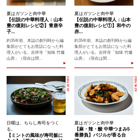
夏はガツンと肉中華
夏はガツンと肉中華
【伝説の中華料理人：山本
【伝説の中華料理人：山本
豊の復刻レシピ②】青唐辛
豊の復刻レシピ①】和牛の
子...
赤...
約35年前、本誌の創刊時から編
約35年前、本誌の創刊時から編
集部がとてもお世話になった料
集部がとてもお世話になった料
理人がいる。吉祥寺「知味 竹爐
理人がいる。吉祥寺「知味 竹爐
山房」（現在は閉...
山房」（現在は閉...
2026.07.05
2026.06.28
日曜は、ちらし寿司をつく
夏はガツンと肉中華
【麻・辣・酸 中華つまみ5
る。
番勝負】バジルが香る台
【ミントの風味が寿司飯に