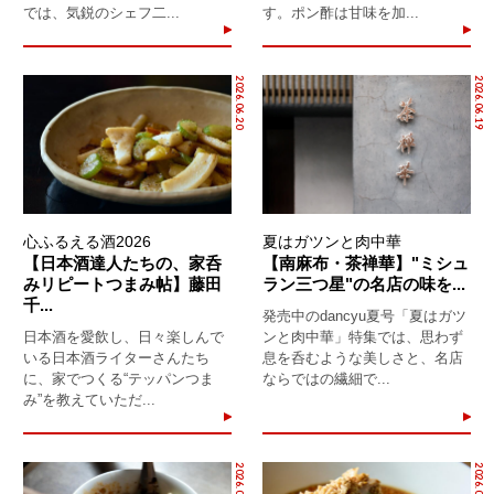
では、気鋭のシェフ二...
す。ポン酢は甘味を加...
2026.06.20
2026.06.19
心ふるえる酒2026
夏はガツンと肉中華
【日本酒達人たちの、家呑
【南麻布・茶禅華】"ミシュ
みリピートつまみ帖】藤田
ラン三つ星"の名店の味を...
千...
発売中のdancyu夏号「夏はガツ
日本酒を愛飲し、日々楽しんで
ンと肉中華」特集では、思わず
いる日本酒ライターさんたち
息を呑むような美しさと、名店
に、家でつくる“テッパンつま
ならではの繊細で...
み”を教えていただ...
2026.06.17
2026.06.14