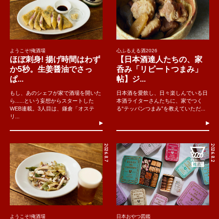
ようこそ!俺酒場
心ふるえる酒2026
ほぼ刺身! 揚げ時間はわず
【日本酒達人たちの、家
か5秒。生姜醤油でさっ
呑み「リピートつまみ」
ぱ...
帖】ジ...
もし、あのシェフが家で酒場を開いた
日本酒を愛飲し、日々楽しんでいる日
ら......という妄想からスタートした
本酒ライターさんたちに、家でつく
WEB連載。3人目は、鎌倉「オステ
る“テッパンつまみ”を教えていただ...
リ...
2026.8.7
2026.8.2
ようこそ!俺酒場
日本おやつ図鑑