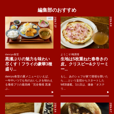
編集部のおすすめ
2026.7.27
2026.8.8
AD
dancyu食堂
ようこそ!俺酒場
黒瀬ぶりの魅力を味わい
生地は5枚重ねた春巻きの
尽くす！フライの豪華3種
皮。クリスピー&クリーミ
盛り...
ー...
dancyu食堂の夏メニューといえば、
もし、あのシェフが家で酒場を開いた
一年中いつでも旬のおいしさを味わえ
ら......という妄想からスタートした
る養殖ブリの最高峰「完全養殖 黒瀬
WEB連載。3人目は、鎌倉「オステ
ぶ..
リ...
2026.8.4
2026.8.7