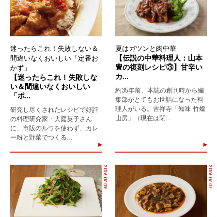
迷ったらこれ！失敗しない＆
夏はガツンと肉中華
【伝説の中華料理人：山本
間違いなくおいしい「定番お
豊の復刻レシピ③】甘辛い
かず」
カ...
【迷ったらこれ！失敗しな
い＆間違いなくおいしい
約35年前、本誌の創刊時から編
「ポ...
集部がとてもお世話になった料
理人がいる。吉祥寺「知味 竹爐
研究し尽くされたレシピで好評
山房」（現在は閉...
の料理研究家・大庭英子さん
に、市販のルウを使わず、カレ
ー粉と野菜でつくる...
2026.07.09
2026.07.07