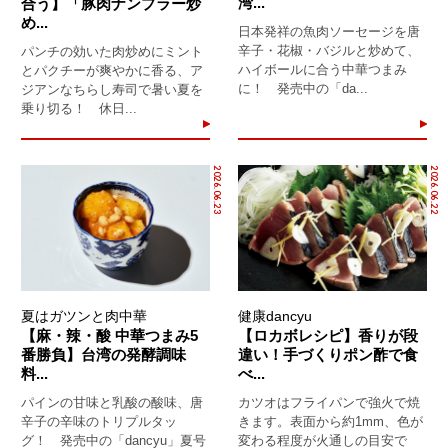
湾...
合う】「豚肉ナンプラー炒
め...
日本発祥の魚肉ソーセージを唐
辛子・花椒・バジルと炒めて、
パンチの効いた肉炒めにミント
ハイボールに合う中華つまみ
とパクチーが爽やかに香る、ア
に！ 発売中の「da...
ジアンなちらし寿司で暑い夏を
乗り切る！ 休日...
2026.06.23
2026.06.22
夏はガツンと肉中華
健康dancyu
【麻・辣・酸 中華つまみ5
【ロカボレシピ】香りが段
番勝負】台湾の発酵調味
違い！手づくりポン酢で食
料...
べ...
パインの甘味と乳酸の酸味、唐
カツオはフライパンで強火で焼
辛子の辛味のトリプルタッ
きます。表面から約1mm、色が
グ！ 発売中の「dancyu」夏号
変わる程度が火通しの目安で