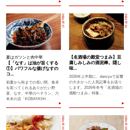
2026.07.17
2026.07.16
【名酒場の殿堂つまみ】豆
夏はガツンと肉中華
腐しみしみの酒泥棒。隠し
【「なす」は油が旨くする
味...
①】パワフルな揚げなすの
コ...
2026年上半期に、dancyuで反響
の大きかった人気記事をお送り
初夏から秋までの長い間、食卓
します。2026年冬号「名酒場の
を彩ってくれるありがたい野
感動つまみ」特集...
菜、なす。中華のベテラン、六
本木の店「KOBAYASH...
2026.07.15
2026.07.10