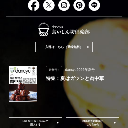
入部はこちら（登録無料）
dancyu2026年夏号
最新号！
特集：夏はガツンと肉中華
PRESIDENT Storeで
雑誌の予約購読は
購入する
こちらから