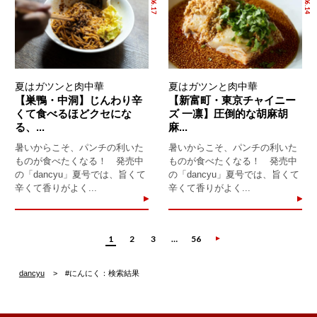
夏はガツンと肉中華
夏はガツンと肉中華
【巣鴨・中洞】じんわり辛
【新富町・東京チャイニー
くて食べるほどクセにな
ズ 一凛】圧倒的な胡麻胡
る、...
麻...
暑いからこそ、パンチの利いた
暑いからこそ、パンチの利いた
ものが食べたくなる！ 発売中
ものが食べたくなる！ 発売中
の「dancyu」夏号では、旨くて
の「dancyu」夏号では、旨くて
辛くて香りがよく...
辛くて香りがよく...
1
2
3
…
56
dancyu
#にんにく：検索結果