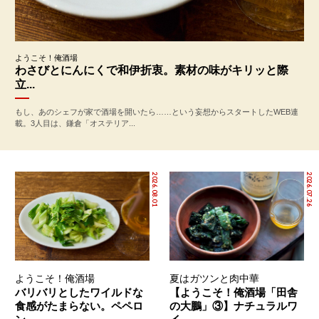
ようこそ！俺酒場
わさびとにんにくで和伊折衷。素材の味がキリッと際
立...
もし、あのシェフが家で酒場を開いたら……という妄想からスタートしたWEB連
載。3人目は、鎌倉「オステリア...
2026.08.01
2026.07.26
ようこそ！俺酒場
夏はガツンと肉中華
バリバリとしたワイルドな
【ようこそ！俺酒場「田舎
食感がたまらない。ペペロ
の大鵬」③】ナチュラルワ