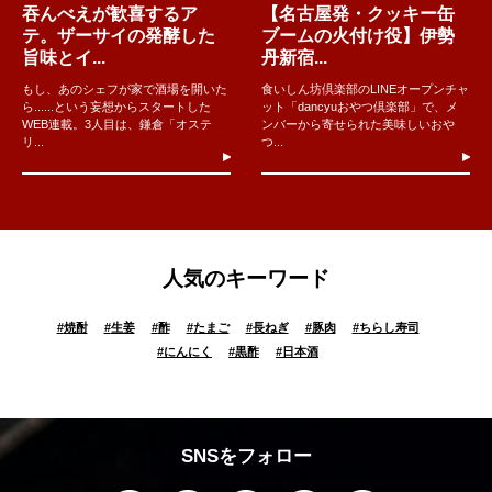
吞んべえが歓喜するア
【名古屋発・クッキー缶
テ。ザーサイの発酵した
ブームの火付け役】伊勢
旨味とイ...
丹新宿...
もし、あのシェフが家で酒場を開いた
食いしん坊倶楽部のLINEオープンチャ
ら......という妄想からスタートした
ット「dancyuおやつ倶楽部」で、メ
WEB連載。3人目は、鎌倉「オステ
ンバーから寄せられた美味しいおや
リ...
つ...
人気のキーワード
#
焼酎
#
生姜
#
酢
#
たまご
#
長ねぎ
#
豚肉
#
ちらし寿司
#
にんにく
#
黒酢
#
日本酒
SNSをフォロー