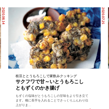
2020.08.14
2020.07.25
枝豆ととうもろこしで家飲みクッキング
サクフワで甘～いとうもろこし
ともずくのかき揚げ
もずくの塩味がとうもろこしの甘味をより引き立て
ます。種に長芋を入れることでさっくりふんわり仕
上がりま...