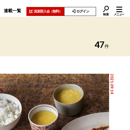
連載一覧
倶楽部入会
（無料）
ログイン
検索
メニュー
47
件
2021.09.14