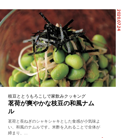
2020.07.24
枝豆ととうもろこしで家飲みクッキング
茗荷が爽やかな枝豆の和風ナム
ル
茗荷と長ねぎのシャキシャキとした食感が小気味よ
い、和風のナムルです。米酢を入れることで全体が
締まり、...