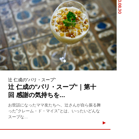
2020.08.30
辻 仁成の“パリ・スープ”
辻 仁成の"パリ・スープ"｜第十
回 感謝の気持ちを...
お世話になったママ友たちへ、辻さんが自ら振る舞
った"クレーム・ド・マイス"とは、いったいどんな
スープな...