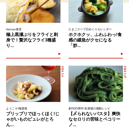
dancyu食堂
たまごスープ日めくりカレンダー
極上黒瀬ぶりをフライと刺
ホクホクッ、ふわふわっ!食
身で！贅沢なフライ3種盛
感の緩急がクセになる
り...
「炒...
2026.5.6
2026.1.27
ようこそ!俺酒場
創刊35周年!名酒場の感動レシピ
プリップリでほっくほく!じ
【〆られないパスタ】爽快
ゃがいものピュレがとろ
なセロリの苦味とペコリー
ん...
ノ...