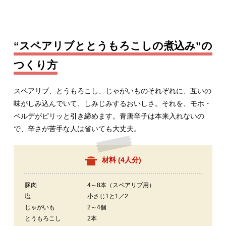
“スペアリブととうもろこしの煮込み”の
つくり方
スペアリブ、とうもろこし、じゃがいものそれぞれに、互いの
味がしみ込んでいて、しみじみするおいしさ。それを、モホ・
ベルデがピリッと引き締めます。青唐辛子は本来入れないの
で、辛さが苦手な人は省いても大丈夫。
材料 (
4人分
)
豚肉
4～8本（スペアリブ用）
塩
小さじ1と1／2
じゃがいも
2～4個
とうもろこし
2本