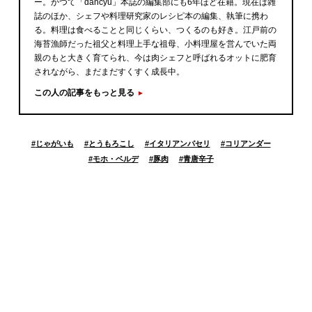
ー。かつて「dancyu」本誌の編集部にも6年ほど在籍。現在は雑
誌のほか、シェフや料理研究家のレシピ本の編集、執筆に携わ
る。料理は食べることと同じくらい、つくるのも好き。江戸前の
海苔漁師だった祖父と料理上手な祖母、小料理屋を営んでいた両
親のもと大きく育てられ、今は肉シェフと呼ばれるオットに肥育
されながら、まだまだすくすく成長中。
この人の記事をもっと見る
#
じゃがいも
#
とうもろこし
#
イタリアンパセリ
#
コリアンダー
#
モホ・ベルデ
#
豚肉
#
青唐辛子