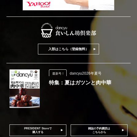
入部はこちら（登録無料）
dancyu2026年夏号
最新号！
特集：夏はガツンと肉中華
PRESIDENT Storeで
雑誌の予約購読は
購入する
こちらから