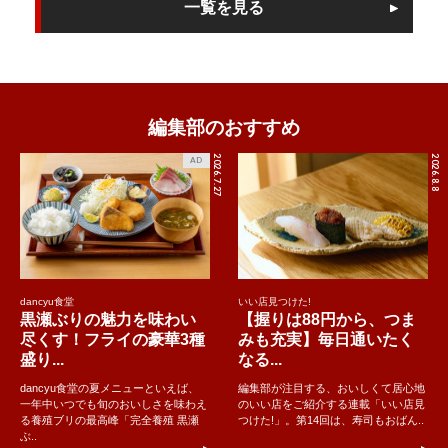
一覧を見る
編集部のおすすめ
2026.7.27
2026.8.8
AD
dancyu食堂
いい店見つけた!
黒瀬ぶりの魅力を味わい
【握りは88円から、つま
尽くす！フライの豪華3種
みも充実】毎日通いたく
盛り...
なる...
dancyu食堂の夏メニューといえば、
編集部が注目する、おいしくて居心地
一年中いつでも旬のおいしさを味わえ
のいい店をご紹介する連載「いい店見
る養殖ブリの最高峰「完全養殖 黒瀬
つけた!」。第14回は、寿司もおばん..
ぶ..