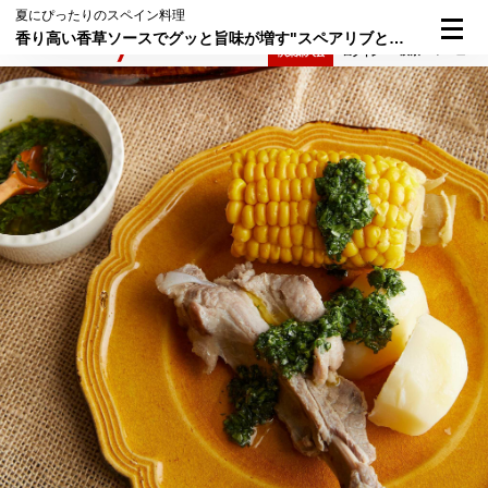
夏にぴったりのスペイン料理
香り高い香草ソースでグッと旨味が増す"スペアリブととうもろこしの煮込み"
検索
メニュー
倶楽部入会
ログイン