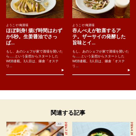
ようこそ!俺酒場
ようこそ!俺酒場
ほぼ刺身! 揚げ時間はわず
吞んべえが歓喜するア
か5秒。生姜醤油でさっ
テ。ザーサイの発酵した
ぱ...
旨味とイ...
もし、あのシェフが家で酒場を開いた
もし、あのシェフが家で酒場を開いた
ら......という妄想からスタートした
ら......という妄想からスタートした
WEB連載。3人目は、鎌倉「オステ
WEB連載。3人目は、鎌倉「オステ
リ...
リ...
関連する記事
2026.7.27
2026.4.28
AD