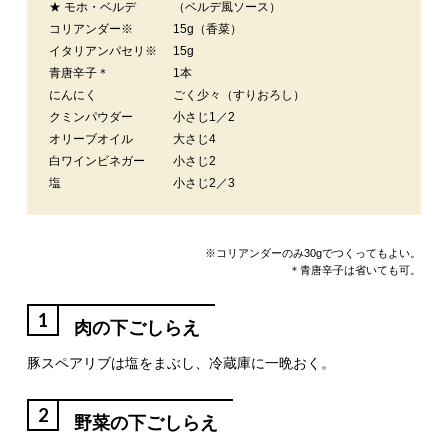
★ モホ・ベルデ
（ベルデ風ソース）
コリアンダー※
15g（香菜）
イタリアンパセリ※
15g
青唐辛子＊
1本
にんにく
ごく少々（すりおろし）
クミンパウダー
小さじ1／2
オリーブオイル
大さじ4
白ワインビネガー
小さじ2
塩
小さじ2／3
※コリアンダーのみ30gでつくってもよい。
＊青唐辛子は省いても可。
1
肉の下ごしらえ
豚スペアリブは塩をまぶし、冷蔵庫に一晩おく。
2
野菜の下ごしらえ