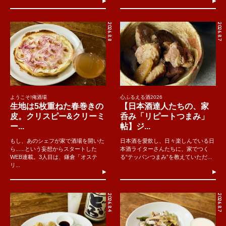
2026.8.8
2026.8.7
ようこそ!俺酒場
心ふるえる酒2026
生地は5枚重ねた春巻きの
【日本酒達人たちの、家
皮。クリスピー&クリーミ
呑み「リピートつまみ」
ー...
帖】ジ...
もし、あのシェフが家で酒場を開いた
日本酒を愛飲し、日々楽しんでいる日
ら......という妄想からスタートした
本酒ライターさんたちに、家でつく
WEB連載。3人目は、鎌倉「オステ
る“テッパンつまみ”を教えていただ...
リ...
2026.8.4
2026.8.7