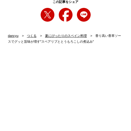
この記事をシェア
dancyu
つくる
夏にぴったりのスペイン料理
香り高い香草ソー
スでグッと旨味が増す"スペアリブととうもろこしの煮込み"