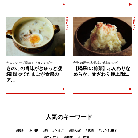
2026.4.19
2026.1.17
たまごスープ日めくりカレンダー
創刊35周年!名酒場の感動レシピ
きのこの旨味がぎゅっと凝
【喝采!の前菜】ふんわりな
縮!固ゆでたまごが食感の
めらか、舌ざわり極上!我...
ア...
人気のキーワード
#
焼酎
#
生姜
#
酢
#
たまご
#
長ねぎ
#
豚肉
#
ちらし寿司
#
にんにく
#
黒酢
#
日本酒