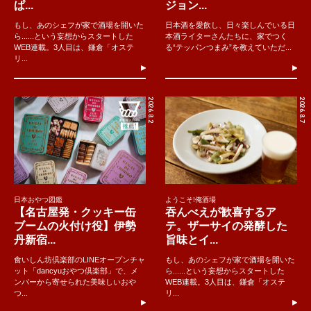
ぱ...
ジョン...
もし、あのシェフが家で酒場を開いた
日本酒を愛飲し、日々楽しんでいる日
ら......という妄想からスタートした
本酒ライターさんたちに、家でつく
WEB連載。3人目は、鎌倉「オステ
る“テッパンつまみ”を教えていただ...
リ...
2026.8.2
2026.8.7
日本おやつ図鑑
ようこそ!俺酒場
【名古屋発・クッキー缶
吞んべえが歓喜するア
ブームの火付け役】伊勢
テ。ザーサイの発酵した
丹新宿...
旨味とイ...
食いしん坊倶楽部のLINEオープンチャ
もし、あのシェフが家で酒場を開いた
ット「dancyuおやつ倶楽部」で、メ
ら......という妄想からスタートした
ンバーから寄せられた美味しいおや
WEB連載。3人目は、鎌倉「オステ
つ...
リ...