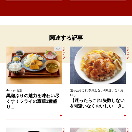
関連する記事
2026.7.27
2026.6.17
AD
dancyu食堂
迷ったらこれ!失敗しない&間違いなくお
黒瀬ぶりの魅力を味わい尽
いし...
【迷ったらこれ!失敗しない
くす！フライの豪華3種盛
&間違いなくおいしい「き...
り...