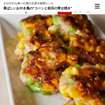
さわやかな食べ心地の主菜＆副菜レシピ
香ばしいおやき風の"コーンと枝豆の寄せ焼き"
検索
メニュー
倶楽部入会
ログイン