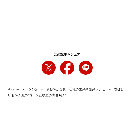
この記事をシェア
dancyu
つくる
さわやかな食べ心地の主菜＆副菜レシピ
香ばし
いおやき風の"コーンと枝豆の寄せ焼き"