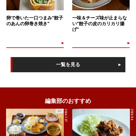
卵で巻いた一口つまみ"餃子
一味＆チーズ味が止まらな
のあんの卵巻き焼き"
い"餃子の皮のカリカリ揚
げ"
一覧を見る
編集部のおすすめ
2026.7.27
2026.8.6
AD