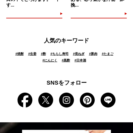
す...
挽...
人気のキーワード
#
焼酎
#
生姜
#
酢
#
ちらし寿司
#
長ねぎ
#
豚肉
#
たまご
#
にんにく
#
黒酢
#
日本酒
SNSをフォロー