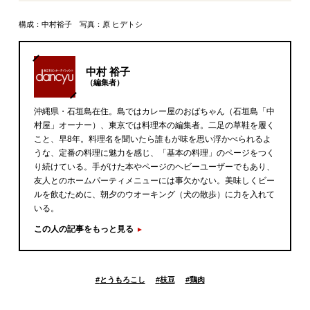
構成：中村裕子 写真：原 ヒデトシ
中村 裕子
（編集者）
沖縄県・石垣島在住。島ではカレー屋のおばちゃん（石垣島「中
村屋」オーナー）、東京では料理本の編集者。二足の草鞋を履く
こと、早8年。料理名を聞いたら誰もが味を思い浮かべられるよ
うな、定番の料理に魅力を感じ、「基本の料理」のページをつく
り続けている。手がけた本やページのヘビーユーザーでもあり、
友人とのホームパーティメニューには事欠かない。美味しくビー
ルを飲むために、朝夕のウオーキング（犬の散歩）に力を入れて
いる。
この人の記事をもっと見る
#
とうもろこし
#
枝豆
#
鶏肉