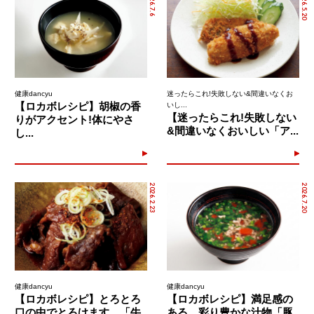
2026.7.6
2026.5.20
健康dancyu
迷ったらこれ!失敗しない&間違いなくお
【ロカボレシピ】胡椒の香
いし...
【迷ったらこれ!失敗しない
りがアクセント!体にやさ
&間違いなくおいしい「ア...
し...
2026.2.23
2026.7.20
健康dancyu
健康dancyu
【ロカボレシピ】とろとろ
【ロカボレシピ】満足感の
口の中でとろけます。「牛
ある、彩り豊かな汁物「豚