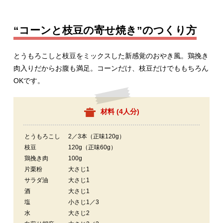
“コーンと枝豆の寄せ焼き”のつくり方
とうもろこしと枝豆をミックスした新感覚のおやき風。鶏挽き
肉入りだからお腹も満足。コーンだけ、枝豆だけでももちろん
OKです。
材料 (
4人分
)
とうもろこし
2／3本（正味120g）
枝豆
120g（正味60g）
鶏挽き肉
100g
片栗粉
大さじ1
サラダ油
大さじ1
酒
大さじ1
塩
小さじ1／3
水
大さじ2