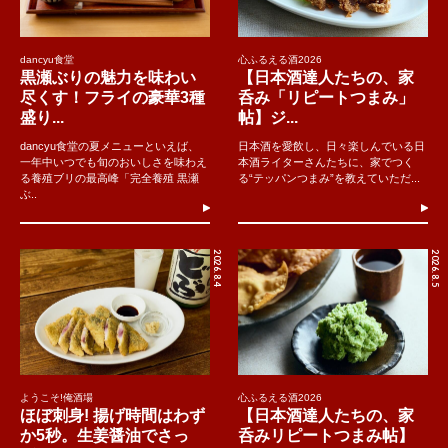
dancyu食堂
心ふるえる酒2026
黒瀬ぶりの魅力を味わい
【日本酒達人たちの、家
尽くす！フライの豪華3種
呑み「リピートつまみ」
盛り...
帖】ジ...
dancyu食堂の夏メニューといえば、
日本酒を愛飲し、日々楽しんでいる日
一年中いつでも旬のおいしさを味わえ
本酒ライターさんたちに、家でつく
る養殖ブリの最高峰「完全養殖 黒瀬
る“テッパンつまみ”を教えていただ...
ぶ..
2026.8.4
2026.8.5
ようこそ!俺酒場
心ふるえる酒2026
ほぼ刺身! 揚げ時間はわず
【日本酒達人たちの、家
か5秒。生姜醤油でさっ
呑みリピートつまみ帖】