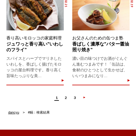
香り高いモロッコの家庭料理
お父さんのための缶つま塾
ジュワっと香り高い"いわし
香ばしく濃厚な"バター醤油
のフライ"
照り焼き"
スパイスとハーブでマリネした
濃い目の味つけでお酒がぐんぐ
いわしを、香ばしく揚げたモロ
ん進むつまみです！「缶詰は、
ッコの屋台料理です。香り高く
食材のひとつとして生かせば、
旨味たっぷりな美...
いいつまみになり...
1
2
3
dancyu
#鰯：検索結果