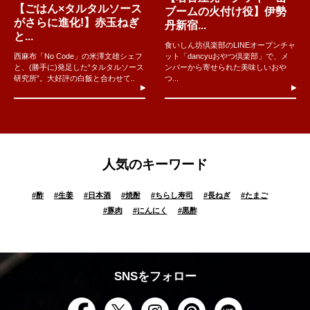
【ごはん×タルタルソース
ブームの火付け役】伊勢
がさらに進化!】赤玉ねぎ
丹新宿...
と...
食いしん坊倶楽部のLINEオープンチャ
西麻布「No Code」の米澤文雄シェフ
ット「dancyuおやつ倶楽部」で、メ
と、(勝手に)発足した“タルタルソース
ンバーから寄せられた美味しいおや
研究所”。大好評の白飯と合わせて..
つ...
人気のキーワード
#
酢
#
生姜
#
日本酒
#
焼酎
#
ちらし寿司
#
長ねぎ
#
たまご
#
豚肉
#
にんにく
#
黒酢
SNSをフォロー