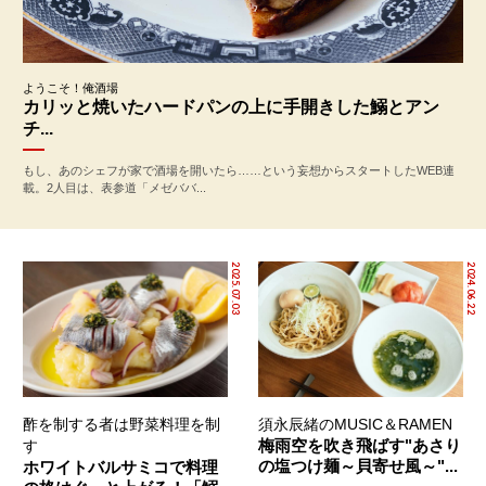
ようこそ！俺酒場
カリッと焼いたハードパンの上に手開きした鰯とアン
チ...
もし、あのシェフが家で酒場を開いたら……という妄想からスタートしたWEB連
載。2人目は、表参道「メゼババ...
2025.07.03
2024.06.22
酢を制する者は野菜料理を制
須永辰緒のMUSIC＆RAMEN
梅雨空を吹き飛ばす"あさり
す
の塩つけ麺～貝寄せ風～"...
ホワイトバルサミコで料理