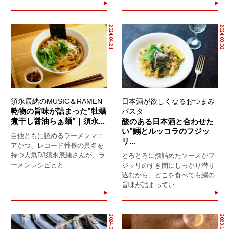
2024.04.21
2024.03.02
須永辰緒のMUSIC＆RAMEN
日本酒が欲しくなるおつまみ
乾物の旨味が詰まった"牡蠣
パスタ
煮干し醤油らぁ麺"｜須永...
酸のある日本酒と合わせた
い"鰯とルッコラのフジッ
自他ともに認めるラーメンマニ
リ...
アかつ、レコード番長の異名を
持つ人気DJ須永辰緒さんが、ラ
とろとろに煮詰めたソースがフ
ーメンレシピとと...
ジッリのすき間にしっかり潜り
込むから、どこを食べても鰯の
旨味が詰まってい...
2024.01.07
2023.11.30