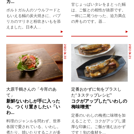
カ...
甘じょっぱいタレをまとった鰯
ポルトガル人のソウルフードと
は、ご飯との相性が抜群です。
もいえる鰯の炭火焼きに、パプ
一杯に二尾つかった、迫力満点
リカのマリネと粉吹きいもを添
の丼ものです。器...
えました。日本人...
2022.06.30
2022.06.21
大原千鶴さんの「今宵のあ
定番おかずに旬をプラスし
て」
た“３ステップレシピ”
新鮮ないわしが手に入った
コクがアップした"いわしの
ら、つくり置きしたい「い
梅味噌煮"
わ...
定番のいわしの梅煮に味噌を加
料理のジャンルを問わず、世界
えることで、コクがアップし濃
各国で愛されている、いわし。
厚な印象に。ご飯が進むおかず
煮たり、焼いたりすることが多
です！旬の食材を...