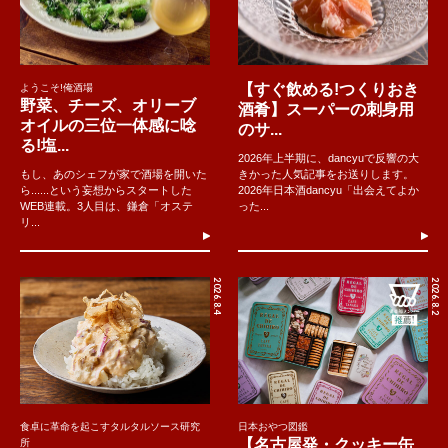
【すぐ飲める!つくりおき
ようこそ!俺酒場
野菜、チーズ、オリーブ
酒肴】スーパーの刺身用
オイルの三位一体感に唸
のサ...
る!塩...
2026年上半期に、dancyuで反響の大
もし、あのシェフが家で酒場を開いた
きかった人気記事をお送りします。
ら......という妄想からスタートした
2026年日本酒dancyu「出会えてよか
WEB連載。3人目は、鎌倉「オステ
った...
リ...
2026.8.4
2026.8.2
食卓に革命を起こすタルタルソース研究
日本おやつ図鑑
【名古屋発・クッキー缶
所