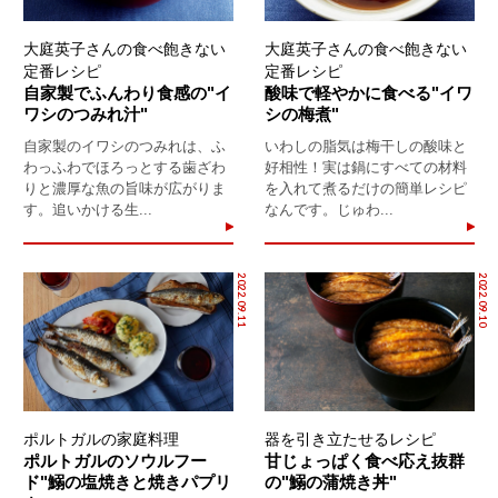
大庭英子さんの食べ飽きない
大庭英子さんの食べ飽きない
定番レシピ
定番レシピ
自家製でふんわり食感の"イ
酸味で軽やかに食べる"イワ
ワシのつみれ汁"
シの梅煮"
自家製のイワシのつみれは、ふ
いわしの脂気は梅干しの酸味と
わっふわでほろっとする歯ざわ
好相性！実は鍋にすべての材料
りと濃厚な魚の旨味が広がりま
を入れて煮るだけの簡単レシピ
す。追いかける生...
なんです。じゅわ...
2022.09.11
2022.09.10
ポルトガルの家庭料理
器を引き立たせるレシピ
ポルトガルのソウルフー
甘じょっぱく食べ応え抜群
ド"鰯の塩焼きと焼きパプリ
の"鰯の蒲焼き丼"