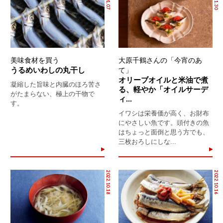
美味食材を買う
大原千鶴さんの「今宵のあ
うるめいわしの丸干し
て」
オリーブオイルと米油で煮
凝縮した旨味と内臓のほろ苦さ
る、軽やか「オイルサーデ
がたまらない、極上の干物で
ィ...
す。
イワシは栄養価が高く、お財布
にやさしい魚です。頭付きの魚
はちょっと面倒と思う方でも、
三枚おろしにしな...
2022.10.18
2022.10.16