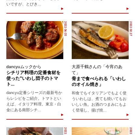
いですが、とびき...
2022.06.05
2022.02.27
dancyuムックから
大原千鶴さんの「今宵のあ
シチリア料理の定番食材を
て」
使った"いわし団子のトマ
骨まで食べられる「いわし
ト...
のオイル焼き」
dancyu定番シリーズの最新号か
和食でもイタリアンでもよく使
らレシピをご紹介。トマトとい
ういわしは、煮ても焼いてもお
えば、イタリア料理。東京・白
いしい魚。お酒のつまみにもよ
金にある南部シチ...
く登場し、揚げ焼...
2022.02.21
2022.02.19