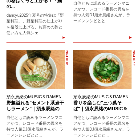
の格はぐっと上がる！「鰯
自他ともに認めるラーメンマニ
の...
アかつ、レコード番長の異名を
持つ人気DJ須永辰緒さんが、ラ
dancyu2025年夏号の特集は「野
ーメンレシピとと...
菜料理」。野菜料理の仕上がり
を格段に上げる、お薦めの酢と
使い方を人気シェ...
2024.06.01
2024.05.19
須永辰緒のMUSIC＆RAMEN
須永辰緒のMUSIC＆RAMEN
野趣溢れる"セメント系煮干
香りを楽しむ"三つ葉そ
しラーメン"｜須永辰緒の...
ば"｜須永辰緒のMUSIC＆...
自他ともに認めるラーメンマニ
自他ともに認めるラーメンマニ
アかつ、レコード番長の異名を
アかつ、レコード番長の異名を
持つ人気DJ須永辰緒さんが、ラ
持つ人気DJ須永辰緒さんが、ラ
ーメンレシピとと...
ーメンレシピとと...