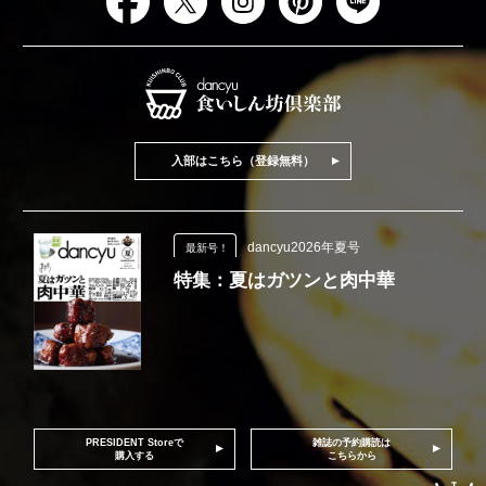
入部はこちら（登録無料）
dancyu2026年夏号
最新号！
特集：夏はガツンと肉中華
PRESIDENT Storeで
雑誌の予約購読は
購入する
こちらから