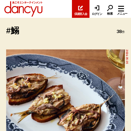
検索
メニュー
倶楽部入会
ログイン
#鰯
38
件
2026.05.05