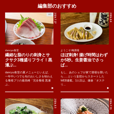
編集部のおすすめ
2026.7.27
2026.8.4
AD
dancyu食堂
ようこそ!俺酒場
繊細な脂のりの刺身とサ
ほぼ刺身! 揚げ時間はわず
クサク3種盛りフライ！黒
か5秒。生姜醤油でさっ
瀬ぶ...
ぱ...
dancyu食堂の夏メニューといえば、
もし、あのシェフが家で酒場を開いた
一年中いつでも旬のおいしさを味わえ
ら......という妄想からスタートした
る養殖ブリの最高峰「完全養殖 黒瀬
WEB連載。3人目は、鎌倉「オステ
ぶ..
リ...
2026.8.5
2026.7.31