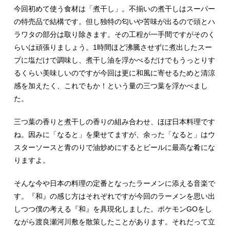
今回初めて使う食材は「煮干し」。不揃いの煮干しはスーパー
の特売品で結構です。但し独特の匂いや苦味が出るので頭とハ
ラワタの部分は取り除きます。その工程が一手間ですがそのく
らいは頑張りましょう。1時間ほど沸騰させずに煮出したスー
プに塩だけで調味し、煮干し油を浮かべるだけでもうっとりす
るくらい美味しいのですが今回は更に和風に寄せるためと清涼
感を加えたく、これでもか！という量の三つ葉を浮かべまし
た。
三つ葉の香りと煮干しの香りの組み合わせ、ほぼ日本料理です
ね。因みに「なると」を乗せてますが、余った「なると」はウ
スターソースと青のりで油炒めにするとビールに最高な肴にな
りますよ。
そんな今や日本の料理の定番となったラーメンに添える音楽で
す。『和』の感じ方はそれぞれですが今回のラーメンを思い出
しつつ僕の考える『和』を具現化しました。ポケモンGOをし
ながら渡良瀬河川敷を散策したことがあります。それだって立