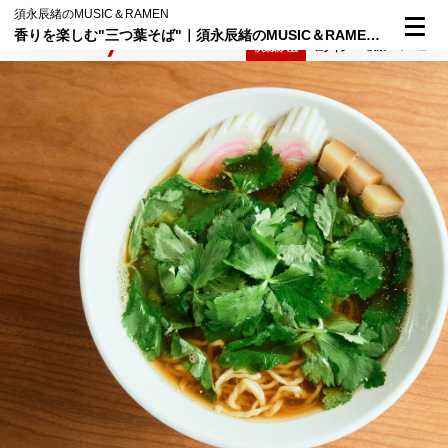
須永辰緒のMUSIC＆RAMEN
香りを楽しむ"三つ葉そば"｜須永辰緒のMUSIC＆RAMEN⑩
検索
メニュー
倶楽部入会
ログイン