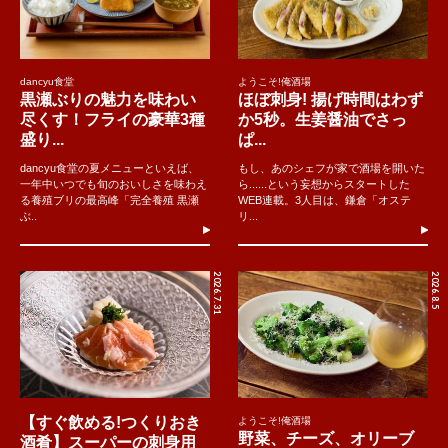
dancyu食堂
ようこそ!俺酒場
黒瀬ぶりの魅力を味わい
ほぼ刺身! 揚げ時間はわず
尽くす！フライの豪華3種
か5秒。生姜醤油でさっ
盛り...
ぱ...
dancyu食堂の夏メニューといえば、
もし、あのシェフが家で酒場を開いた
一年中いつでも旬のおいしさを味わえ
ら......という妄想からスタートした
る養殖ブリの最高峰「完全養殖 黒瀬
WEB連載。3人目は、鎌倉「オステ
ぶ..
リ...
2026.7.31
2026.8.5
【すぐ飲める!つくりおき
ようこそ!俺酒場
野菜、チーズ、オリーブ
酒肴】スーパーの刺身用