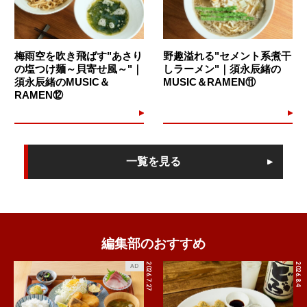
梅雨空を吹き飛ばす"あさり
野趣溢れる"セメント系煮干
の塩つけ麺～貝寄せ風～"｜
しラーメン"｜須永辰緒の
須永辰緒のMUSIC＆
MUSIC＆RAMEN⑪
RAMEN⑫
一覧を見る
編集部のおすすめ
2026.7.27
2026.8.4
AD