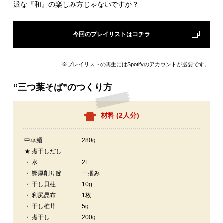
派な『和』の楽しみ方じゃないですか？
今回のプレイリストはコチラ
※プレイリストの再生にはSpotifyのアカウントが必要です。
“三つ葉そば”のつくり方
材料 (
2人分
)
中華麺
280g
★ 煮干しだし
・ 水
2L
・ 鰹厚削り節
一掴み
・ 干し貝柱
10g
・ 利尻昆布
1枚
・ 干し椎茸
5g
・ 煮干し
200g