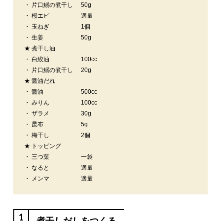
・ 片口鰯の煮干し
50g
・ 桜エビ
適量
・ 玉ねぎ
1個
・ 生姜
50g
★ 煮干し油
・ 白絞油
100cc
・ 片口鰯の煮干し
20g
★ 醤油だれ
・ 醤油
500cc
・ みりん
100cc
・ ザラメ
30g
・ 昆布
5g
・ 梅干し
2個
★ トッピング
・ 三つ葉
一袋
・ なると
適量
・ メンマ
適量
1