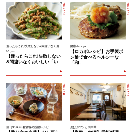
2026.5.13
2026.1.12
迷ったらこれ!失敗しない&間違いなくお
健康dancyu
【ロカボレシピ】お手製ポ
いし...
【迷ったらこれ!失敗しない
ン酢で食べるヘルシーな
&間違いなくおいしい「い...
「和...
2026.1.8
2026.6.16
創刊35周年!名酒場の感動レシピ
夏はガツンと肉中華