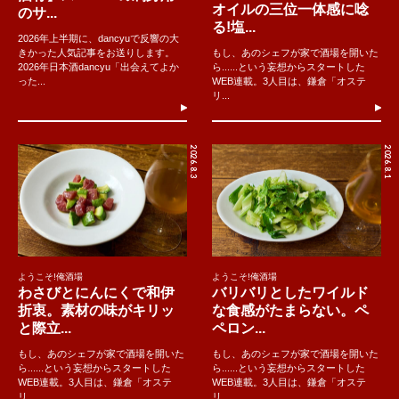
オイルの三位一体感に唸
のサ...
る!塩...
2026年上半期に、dancyuで反響の大
きかった人気記事をお送りします。
もし、あのシェフが家で酒場を開いた
2026年日本酒dancyu「出会えてよか
ら......という妄想からスタートした
った...
WEB連載。3人目は、鎌倉「オステ
リ...
2026.8.3
2026.8.1
ようこそ!俺酒場
ようこそ!俺酒場
わさびとにんにくで和伊
バリバリとしたワイルド
折衷。素材の味がキリッ
な食感がたまらない。ペ
と際立...
ペロン...
もし、あのシェフが家で酒場を開いた
もし、あのシェフが家で酒場を開いた
ら......という妄想からスタートした
ら......という妄想からスタートした
WEB連載。3人目は、鎌倉「オステ
WEB連載。3人目は、鎌倉「オステ
リ...
リ...