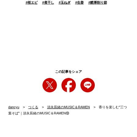
#
桜エビ
#
煮干し
#
玉ねぎ
#
生姜
#
鰹厚削り節
この記事をシェア
dancyu
つくる
須永辰緒のMUSIC＆RAMEN
香りを楽しむ"三つ
葉そば"｜須永辰緒のMUSIC＆RAMEN⑩