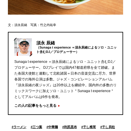
文：須永辰緒 写真：竹之内祐幸
須永 辰緒
（Sunaga t experience ＝須永辰緒によるソロ・ユニッ
ト含むDJ／プロデューサー）
Sunaga t experience ＝須永辰緒によるソロ・ユニット含むDJ／
プロデューサー。 DJプレイでは国内47都道府県を全て踏破。ま
た各国大使館と連動して北欧諸国＝日本の音楽交流に尽力、世界
各国での海外公演は多数。ジャズ・コンピレーションアルバム
『須永辰緒の夜ジャズ』は20作以上を継続中。国内外の多数のリ
ミックスワークに加えソロ・ユニット＂Sunaga t experience＂
としてアルバムは6作を発表。
この人の記事をもっと見る
#
ラーメン
#
三つ葉
#
中華麺
#
利尻昆布
#
干し椎茸
#
干し貝柱