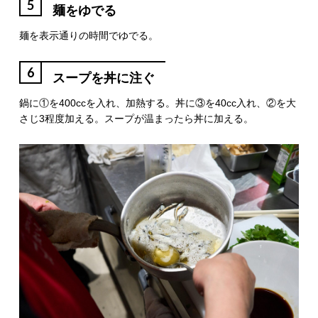
5
麺をゆでる
麺を表示通りの時間でゆでる。
6
スープを丼に注ぐ
鍋に①を400ccを入れ、加熱する。丼に③を40cc入れ、②を大
さじ3程度加える。スープが温まったら丼に加える。