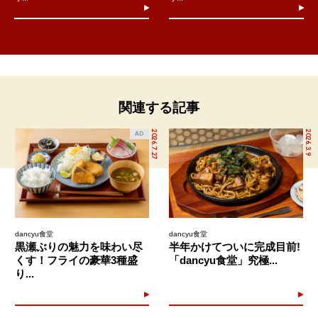
関連する記事
2026.7.27
2026.3.9
AD
dancyu食堂
dancyu食堂
黒瀬ぶりの魅力を味わい尽
半年かけてついに完成目前!
くす！フライの豪華3種盛
「dancyu食堂」究極...
り...