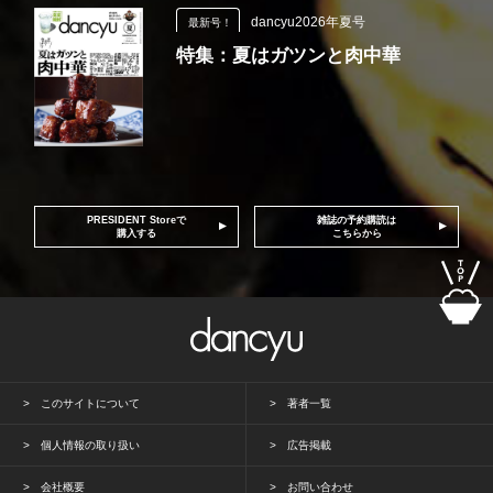
dancyu2026年夏号
最新号！
特集：夏はガツンと肉中華
PRESIDENT Storeで
雑誌の予約購読は
購入する
こちらから
このサイトについて
著者一覧
個人情報の取り扱い
広告掲載
会社概要
お問い合わせ