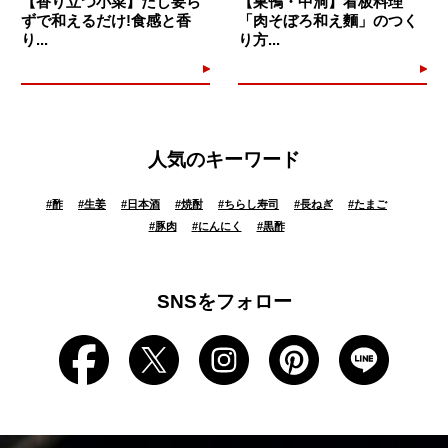
【香り立つ小菜】だし要ら
【巣鴨・中洞】看板料理
ずで和えるだけ!食感と香
「肉そぼろ和え麵」のつく
り...
り方...
人気のキーワード
#
酢
#
生姜
#
日本酒
#
焼酎
#
ちらし寿司
#
長ねぎ
#
たまご
#
豚肉
#
にんにく
#
黒酢
SNSをフォロー