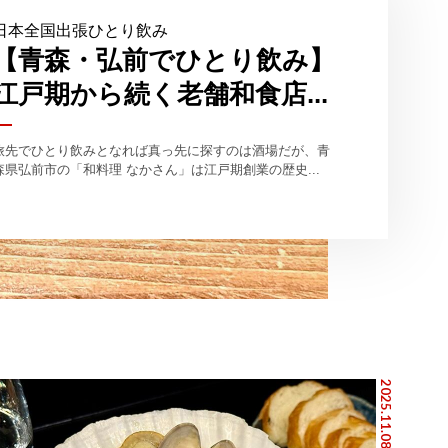
日本全国出張ひとり飲み
【青森・弘前でひとり飲み】
江戸期から続く老舗和食店...
旅先でひとり飲みとなれば真っ先に探すのは酒場だが、青
森県弘前市の「和料理 なかさん」は江戸期創業の歴史...
2025.11.08