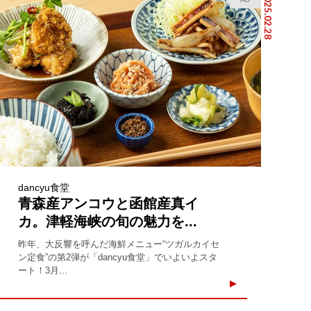
2025.02.28
dancyu食堂
青森産アンコウと函館産真イ
カ。津軽海峡の旬の魅力を...
昨年、大反響を呼んだ海鮮メニュー“ツガルカイセ
ン定食”の第2弾が「dancyu食堂」でいよいよスタ
ート！3月...