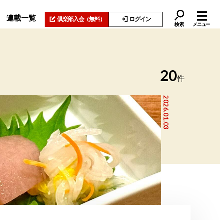
連載一覧
倶楽部入会
（無料）
ログイン
検索
メニュー
20
件
2026.01.03