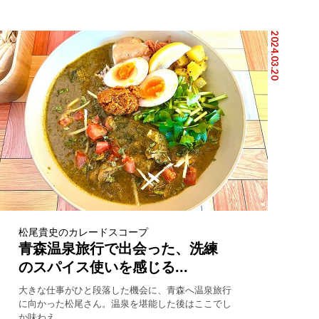
2024.03.20
松尾貴史のカレードスコープ
青森温泉旅行で出会った、洗練
のスパイス使いを感じる...
大きな仕事がひと段落した機会に、青森へ温泉旅行
に向かった松尾さん。温泉を堪能した後はここでし
か味わえ...