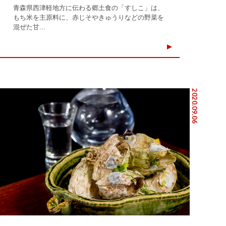
青森県西津軽地方に伝わる郷土食の「すしこ」は、
もち米を主原料に、赤じそやきゅうりなどの野菜を
混ぜた甘...
2020.09.06