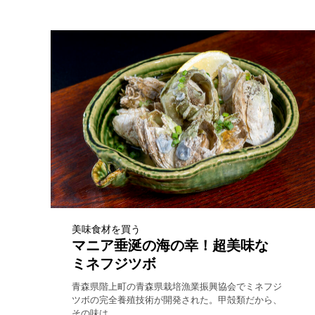
美味食材を買う
マニア垂涎の海の幸！超美味な
ミネフジツボ
青森県階上町の青森県栽培漁業振興協会でミネフジ
ツボの完全養殖技術が開発された。甲殻類だから、
その味は...