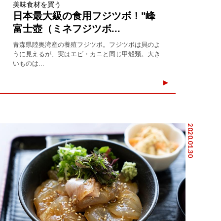
美味食材を買う
日本最大級の食用フジツボ！"峰
富士壺（ミネフジツボ...
青森県陸奥湾産の養殖フジツボ。フジツボは貝のよ
うに見えるが、実はエビ・カニと同じ甲殻類。大き
いものは...
2020.01.30