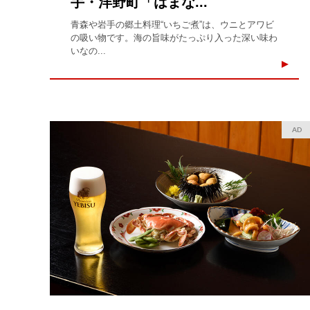
手・洋野町「はまな...
青森や岩手の郷土料理“いちご煮”は、ウニとアワビ
の吸い物です。海の旨味がたっぷり入った深い味わ
いなの...
AD