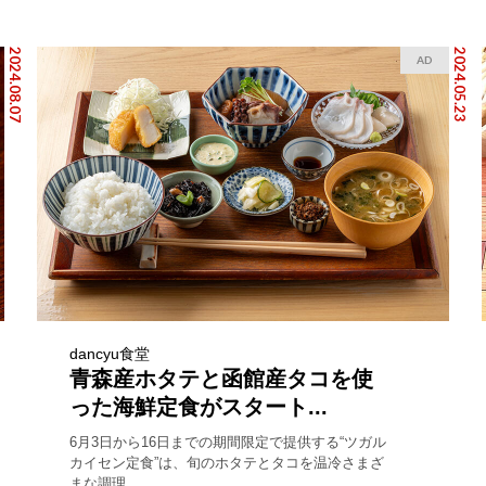
2024.08.07
2024.05.23
AD
dancyu食堂
青森産ホタテと函館産タコを使
った海鮮定食がスタート...
6月3日から16日までの期間限定で提供する“ツガル
カイセン定食”は、旬のホタテとタコを温冷さまざ
まな調理...