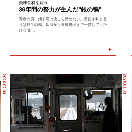
美味食材を買う
36年間の努力が生んだ"銀の鴨"
青森の男、畑中司は決して諦めない。目指す味と香
りは野生の鴨。採卵から食鳥処理まで一貫して手掛
ける“銀...
2020.02.03
2020.01.31