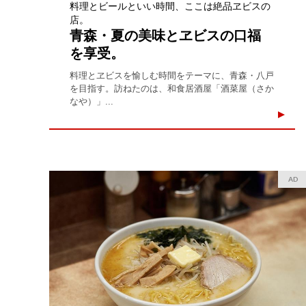
料理とビールといい時間、ここは絶品ヱビスの
店。
青森・夏の美味とヱビスの口福
を享受。
料理とヱビスを愉しむ時間をテーマに、青森・八戸
を目指す。訪ねたのは、和食居酒屋「酒菜屋（さか
なや）」...
AD