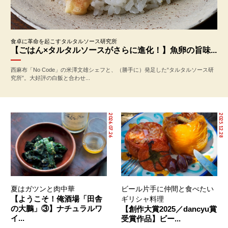
食卓に革命を起こすタルタルソース研究所
【ごはん×タルタルソースがさらに進化！】魚卵の旨味...
西麻布「No Code」の米澤文雄シェフと、（勝手に）発足した“タルタルソース研
究所”。大好評の白飯と合わせ...
2026.07.26
2025.12.28
夏はガツンと肉中華
ビール片手に仲間と食べたい
【ようこそ！俺酒場「田舎
ギリシャ料理
の大鵬」③】ナチュラルワ
【創作大賞2025／dancyu賞
イ...
受賞作品】ビー...