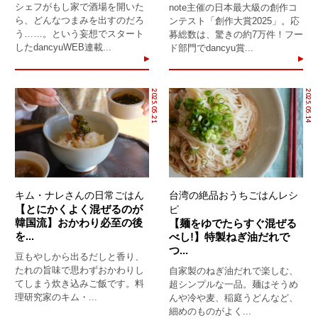
シェフがもし家で酒場を開いた
note主催の日本最大級の創作コ
ら、どんなつまみを出すのだろ
ンテスト「創作大賞2025」。応
う……。という妄想でスタート
募総数は、驚きの約7万件！フー
したdancyuWEB連載...
ド部門でdancyu賞...
2025.05.21
2025.05.14
キム・ナレさんの日常ごはん
台湾の絶品おうちごはんレシ
【とにかくよく混ぜるのが
ピ
韓国流】おかわり必至の後
【麺をゆでたらすぐ混ぜる
を...
べし!】特製ねぎ油だれで
つ...
豆もやしから出るだしと香り、
たれの旨味で思わずおかわりし
自家製のねぎ油だれで楽しむ、
てしまう炊き込みご飯です。料
超シンプルな一品。麺はそうめ
理研究家のキム・...
んや冷や麦、稲庭うどんなど、
細めのものがよく...