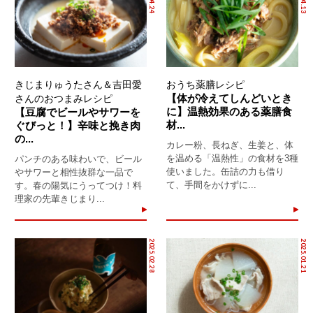
きじまりゅうたさん＆吉田愛
おうち薬膳レシピ
【体が冷えてしんどいとき
さんのおつまみレシピ
に】温熱効果のある薬膳食
【豆腐でビールやサワーを
材...
ぐびっと！】辛味と挽き肉
の...
カレー粉、長ねぎ、生姜と、体
を温める「温熱性」の食材を3種
パンチのある味わいで、ビール
使いました。缶詰の力も借り
やサワーと相性抜群な一品で
て、手間をかけずに...
す。春の陽気にうってつけ！料
理家の先輩きじまり...
2025.02.28
2025.01.21