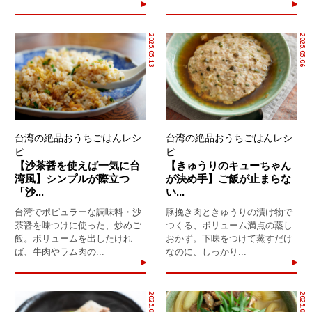
2025.05.13
2025.05.06
台湾の絶品おうちごはんレシ
台湾の絶品おうちごはんレシ
ピ
ピ
【沙茶醤を使えば一気に台
【きゅうりのキューちゃん
湾風】シンプルが際立つ
が決め手】ご飯が止まらな
「沙...
い...
台湾でポピュラーな調味料・沙
豚挽き肉ときゅうりの漬け物で
茶醤を味つけに使った、炒めご
つくる、ボリューム満点の蒸し
飯。ボリュームを出したけれ
おかず。下味をつけて蒸すだけ
ば、牛肉やラム肉の...
なのに、しっかり...
2025.04.24
2025.04.13