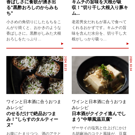
香ばしさに食欲が湧き出
キムチの旨味を大根が吸
る"黒酢おろしのからみも
収！"切り干し大根入り豚キ
ち"
ム...
小さめの角切りにしたもちをこ
老若男女だれもが喜んで食べて
んがり焼くと、おかきのような
くれるおかずです。キムチの旨
香ばしさに。黒酢がしみた大根
味を含んだ水分を、切り干し大
おろしをたっぷり...
根がしっかり吸っ...
2024.10.25
2024.10.14
ワインと日本酒に合うおつま
ワインと日本酒に合うおつま
みレシピ
みレシピ
のせるだけで絶品おつま
日本酒がクイクイ進んでし
み！"しらすのタルティー
まう"中華風温豆腐"
ヌ"
ザーサイの塩気と仕上げにかけ
お腹にたまりつつ、酒のアテと
る胡麻油のコクと風味が、豆腐