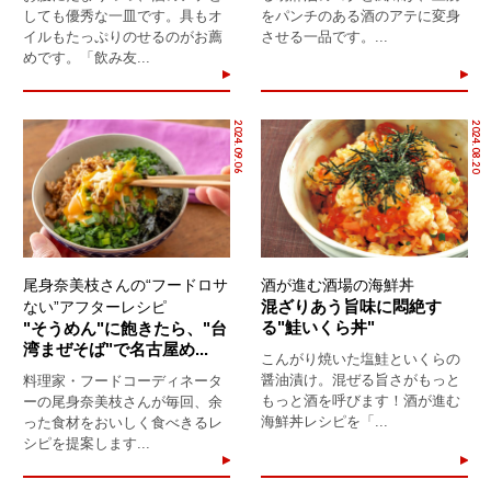
しても優秀な一皿です。具もオ
をパンチのある酒のアテに変身
イルもたっぷりのせるのがお薦
させる一品です。...
めです。「飲み友...
2024.09.06
2024.08.20
尾身奈美枝さんの“フードロサ
酒が進む酒場の海鮮丼
混ざりあう旨味に悶絶す
ない”アフターレシピ
る"鮭いくら丼"
"そうめん"に飽きたら、"台
湾まぜそば"で名古屋め...
こんがり焼いた塩鮭といくらの
醤油漬け。混ぜる旨さがもっと
料理家・フードコーディネータ
もっと酒を呼びます！酒が進む
ーの尾身奈美枝さんが毎回、余
海鮮丼レシピを「...
った食材をおいしく食べきるレ
シピを提案します...