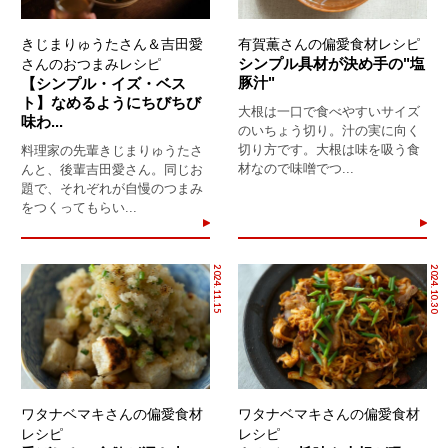
きじまりゅうたさん＆吉田愛
有賀薫さんの偏愛食材レシピ
シンプル具材が決め手の"塩
さんのおつまみレシピ
豚汁"
【シンプル・イズ・ベス
ト】なめるようにちびちび
大根は一口で食べやすいサイズ
味わ...
のいちょう切り。汁の実に向く
切り方です。大根は味を吸う食
料理家の先輩きじまりゅうたさ
材なので味噌でつ...
んと、後輩吉田愛さん。同じお
題で、それぞれが自慢のつまみ
をつくってもらい...
2024.11.15
2024.10.30
ワタナベマキさんの偏愛食材
ワタナベマキさんの偏愛食材
レシピ
レシピ