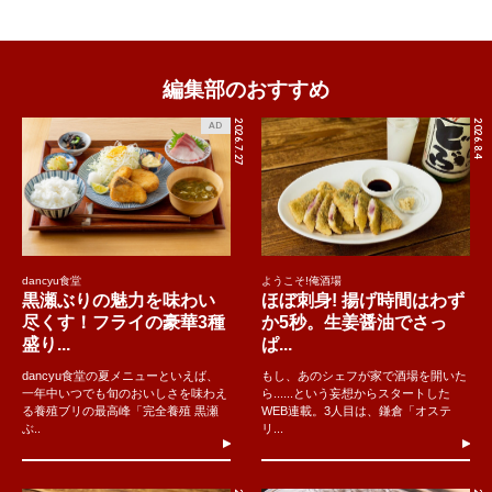
編集部のおすすめ
2026.7.27
2026.8.4
AD
dancyu食堂
ようこそ!俺酒場
黒瀬ぶりの魅力を味わい
ほぼ刺身! 揚げ時間はわず
尽くす！フライの豪華3種
か5秒。生姜醤油でさっ
盛り...
ぱ...
dancyu食堂の夏メニューといえば、
もし、あのシェフが家で酒場を開いた
一年中いつでも旬のおいしさを味わえ
ら......という妄想からスタートした
る養殖ブリの最高峰「完全養殖 黒瀬
WEB連載。3人目は、鎌倉「オステ
ぶ..
リ...