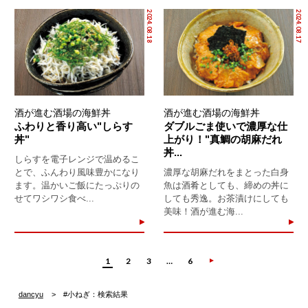
2024.08.18
2024.08.17
酒が進む酒場の海鮮丼
酒が進む酒場の海鮮丼
ふわりと香り高い"しらす
ダブルごま使いで濃厚な仕
丼"
上がり！"真鯛の胡麻だれ
丼...
しらすを電子レンジで温めるこ
とで、ふんわり風味豊かになり
濃厚な胡麻だれをまとった白身
ます。温かいご飯にたっぷりの
魚は酒肴としても、締めの丼に
せてワシワシ食べ...
しても秀逸。お茶漬けにしても
美味！酒が進む海...
1
2
3
…
6
dancyu
#小ねぎ：検索結果