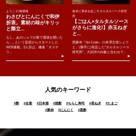
ようこそ!俺酒場
食卓に革命を起こすタルタルソース研究
わさびとにんにくで和伊
所
【ごはん×タルタルソース
折衷。素材の味がキリッ
がさらに進化!】赤玉ねぎ
と際立...
と...
もし、あのシェフが家で酒場を開いた
ら......という妄想からスタートした
西麻布「No Code」の米澤文雄シェフ
WEB連載。3人目は、鎌倉「オステ
と、(勝手に)発足した“タルタルソース
リ...
研究所”。大好評の白飯と合わせて..
人気のキーワード
#
酢
#
生姜
#
日本酒
#
焼酎
#
ちらし寿司
#
長ねぎ
#
たまご
#
豚肉
#
にんにく
#
黒酢