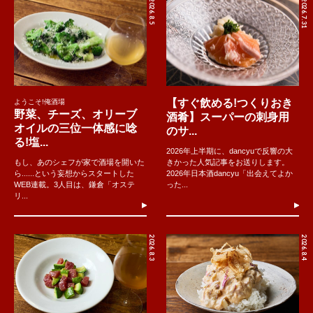
2026.8.5
2026.7.31
【すぐ飲める!つくりおき
ようこそ!俺酒場
野菜、チーズ、オリーブ
酒肴】スーパーの刺身用
オイルの三位一体感に唸
のサ...
る!塩...
2026年上半期に、dancyuで反響の大
もし、あのシェフが家で酒場を開いた
きかった人気記事をお送りします。
ら......という妄想からスタートした
2026年日本酒dancyu「出会えてよか
WEB連載。3人目は、鎌倉「オステ
った...
リ...
2026.8.3
2026.8.4