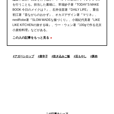
を行うことも。担当した書籍に、草場妙子著『TODAY’S MAKE
BOOK 今日のメイクは？』、石井佳苗著『DAILY LIFE』、重信
初江著『昔ながらのおかず』、オカズデザイン著『マリネ』、
nestRobe著『SLOW MADEな服づくり』、小堀紀代美著『LIKE
LIKE KITCHENの旅する味』、ウー・ウェン著『100gで作る北京
小麦粉料理』などがある。
この人の記事をもっと見る
#
アガベシロップ
#
唐辛子
#
炊き込みご飯
#
豆もやし
#
豚肉
この記事をシェア