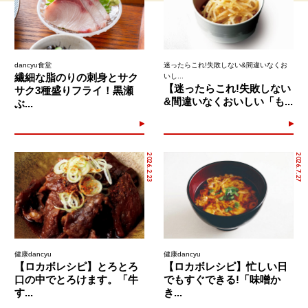
dancyu食堂
迷ったらこれ!失敗しない&間違いなくお
繊細な脂のりの刺身とサク
いし...
【迷ったらこれ!失敗しない
サク3種盛りフライ！黒瀬
&間違いなくおいしい「も...
ぶ...
2026.2.23
2026.7.27
健康dancyu
健康dancyu
【ロカボレシピ】とろとろ
【ロカボレシピ】忙しい日
口の中でとろけます。「牛
でもすぐできる!「味噌か
す...
き...