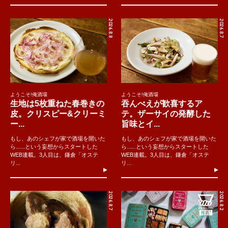
2026.8.8
2026.8.7
ようこそ!俺酒場
ようこそ!俺酒場
生地は5枚重ねた春巻きの
吞んべえが歓喜するア
皮。クリスピー&クリーミ
テ。ザーサイの発酵した
ー...
旨味とイ...
もし、あのシェフが家で酒場を開いた
もし、あのシェフが家で酒場を開いた
ら......という妄想からスタートした
ら......という妄想からスタートした
WEB連載。3人目は、鎌倉「オステ
WEB連載。3人目は、鎌倉「オステ
リ...
リ...
2026.8.7
2026.8.2