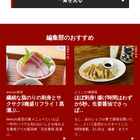
一覧を見る
編集部のおすすめ
2026.7.27
2026.8.4
AD
dancyu食堂
ようこそ!俺酒場
繊細な脂のりの刺身とサ
ほぼ刺身! 揚げ時間はわず
クサク3種盛りフライ！黒
か5秒。生姜醤油でさっ
瀬ぶ...
ぱ...
dancyu食堂の夏メニューといえば、
もし、あのシェフが家で酒場を開いた
一年中いつでも旬のおいしさを味わえ
ら......という妄想からスタートした
る養殖ブリの最高峰「完全養殖 黒瀬
WEB連載。3人目は、鎌倉「オステ
ぶ..
リ...