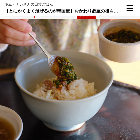
キム・ナレさんの日常ごはん
【とにかくよく混ぜるのが韓国流】おかわり必至の後を引くおいしさ"豆もやしの炊き込みご飯"
検索
メニュー
倶楽部入会
ログイン