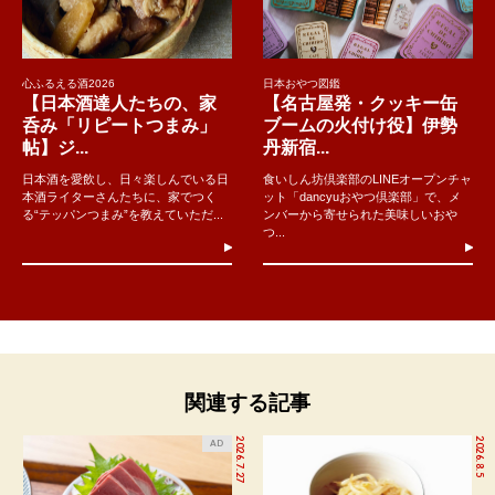
心ふるえる酒2026
日本おやつ図鑑
【日本酒達人たちの、家
【名古屋発・クッキー缶
呑み「リピートつまみ」
ブームの火付け役】伊勢
帖】ジ...
丹新宿...
日本酒を愛飲し、日々楽しんでいる日
食いしん坊倶楽部のLINEオープンチャ
本酒ライターさんたちに、家でつく
ット「dancyuおやつ倶楽部」で、メ
る“テッパンつまみ”を教えていただ...
ンバーから寄せられた美味しいおや
つ...
関連する記事
2026.7.27
2026.8.5
AD