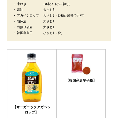
・ 小ねぎ
10本分（小口切り）
・ 醤油
大さじ3
・ アガベシロップ
大さじ2（砂糖か蜂蜜でも可）
・ 胡麻油
大さじ1
・ 白煎り胡麻
大さじ1
・ 韓国唐辛子
小さじ1（粉）
【韓国産唐辛子粉】
【オーガニックアガベシ
ロップ】