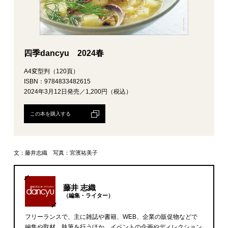
四季dancyu 2024春
A4変型判（120頁）
ISBN：9784833482615
2024年3月12日発売／1,200円（税込）
この本を購入する
文：藤井志織 写真：宮濱祐美子
藤井 志織
（編集・ライター）
フリーランスで、主に雑誌や書籍、WEB、企業の販促物などで
編集や取材、執筆を行うほか、イベントの企画やディレクション