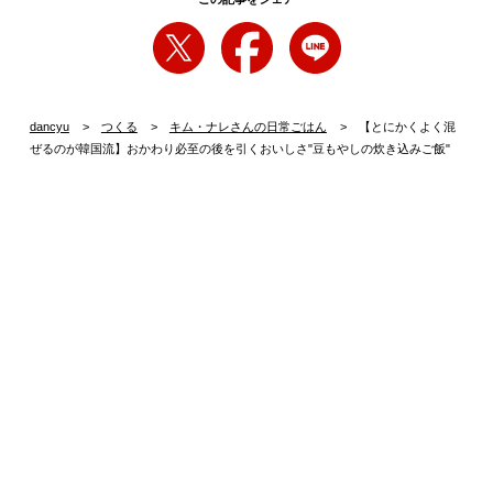
dancyu
つくる
キム・ナレさんの日常ごはん
【とにかくよく混
ぜるのが韓国流】おかわり必至の後を引くおいしさ"豆もやしの炊き込みご飯"