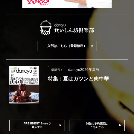
入部はこちら（登録無料）
dancyu2026年夏号
最新号！
特集：夏はガツンと肉中華
PRESIDENT Storeで
雑誌の予約購読は
購入する
こちらから