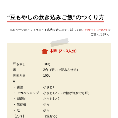
“豆もやしの炊き込みご飯”のつくり方
※本ページはアフィリエイト広告を含みます。詳しくは
このサイトについて
を
ご覧ください。
材料 (
2～3人分
)
豆もやし
100g
米
2合（研いで浸水させる）
豚挽き肉
100g
A
・ 醤油
小さじ1
・ アガベシロップ
小さじ1／2（砂糖か蜂蜜でも可）
・ 胡麻油
小さじ1／2
・ 黒胡椒
少々
・ 塩
少々
【たれ】
（混ぜる）