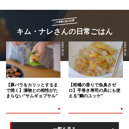
この連載の他の記事
キム・ナレさんの日常ごはん
2025.05.26
2025.05.24
【豚バラをカリッとするま
【柑橘の香りで魚臭さゼ
で焼く】漬物との相性がた
ロ】手巻き寿司の具にも使
まらない"サムギョプサル"
える"鯛のユッケ"