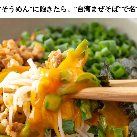
"そうめん"に飽きたら、"台湾まぜそば"で
トップ
プロが教えるレシピ
厳選！店探し
食のストーリー