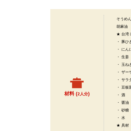
そうめ
胡麻油
★ 台湾
・ 豚ひ
・ にん
・ 生姜
・ 玉ね
・ ザー
・ サラ
・ 豆板
材料 (
)
2人分
・ 酒
・ 醤油
・ 砂糖
・ 水
★ 具材