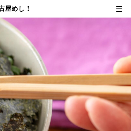
名古屋めし！
連載一覧
倶楽部入会
（無料）
ログイン
検索
メニュー