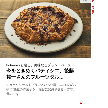
2023.12.06
botanovaと巡る、美味なるプラントベース
今をときめくパティシエ、後藤
裕一さんのフルーツタル...
シュークリームやプリンといった親しみのある“お
やつ”感覚の洋菓子を、極旨に変身させる一方で、
世の中を...