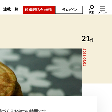
連載一覧
倶楽部入会
（無料）
ログイン
検索
メニュー
21
件
2025.04.01
手づくりおやつの時間です