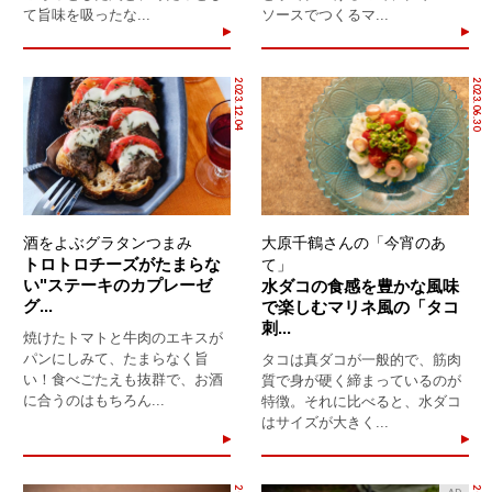
て旨味を吸ったな...
ソースでつくるマ...
2023.12.04
2023.06.30
酒をよぶグラタンつまみ
大原千鶴さんの「今宵のあ
トロトロチーズがたまらな
て」
い"ステーキのカプレーゼ
水ダコの食感を豊かな風味
グ...
で楽しむマリネ風の「タコ
刺...
焼けたトマトと牛肉のエキスが
パンにしみて、たまらなく旨
タコは真ダコが一般的で、筋肉
い！食べごたえも抜群で、お酒
質で身が硬く締まっているのが
に合うのはもちろん...
特徴。それに比べると、水ダコ
はサイズが大きく...