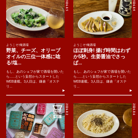
2026.8.5
2026.8.4
ようこそ!俺酒場
ようこそ!俺酒場
野菜、チーズ、オリーブ
ほぼ刺身! 揚げ時間はわず
オイルの三位一体感に唸
か5秒。生姜醤油でさっ
る!塩...
ぱ...
もし、あのシェフが家で酒場を開いた
もし、あのシェフが家で酒場を開いた
ら......という妄想からスタートした
ら......という妄想からスタートした
WEB連載。3人目は、鎌倉「オステ
WEB連載。3人目は、鎌倉「オステ
リ...
リ...
2026.8.2
2026.8.6