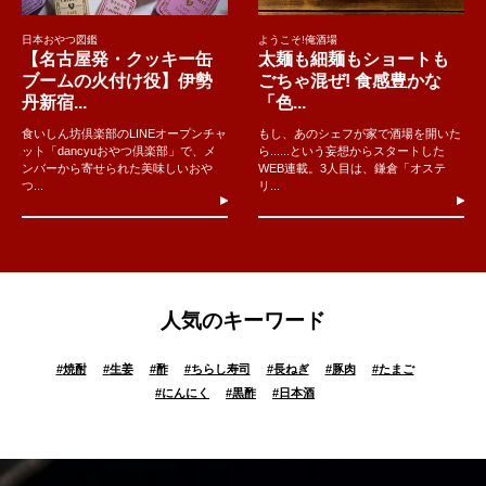
日本おやつ図鑑
ようこそ!俺酒場
【名古屋発・クッキー缶
太麺も細麺もショートも
ブームの火付け役】伊勢
ごちゃ混ぜ! 食感豊かな
丹新宿...
「色...
食いしん坊倶楽部のLINEオープンチャ
もし、あのシェフが家で酒場を開いた
ット「dancyuおやつ倶楽部」で、メ
ら......という妄想からスタートした
ンバーから寄せられた美味しいおや
WEB連載。3人目は、鎌倉「オステ
つ...
リ...
人気のキーワード
#
焼酎
#
生姜
#
酢
#
ちらし寿司
#
長ねぎ
#
豚肉
#
たまご
#
にんにく
#
黒酢
#
日本酒