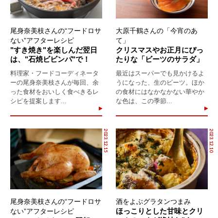
尾身奈美枝さんの“フードロサ
大原千鶴さんの「今宵のあ
ない”アフターレシピ
て」
"すき焼き"を楽しんだ翌日
クリスマスやお正月にぴっ
は、"石焼ビビンパ"で！
たりな「ビーツのサラダ」
料理家・フードコーディネータ
最近はスーパーでも見かけるよ
ーの尾身奈美枝さんが毎回、余
うになった、生のビーツ。ほか
った食材をおいしく食べきるレ
の食材にはなかなかない華やか
シピを提案します...
な色は、この季節...
2023.12.15
2023.12.10
尾身奈美枝さんの“フードロサ
酒をよぶグラタンつまみ
ほっこりとした甘味とクリ
ない”アフターレシピ