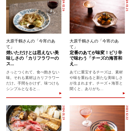
2024.02.26
2024.01.21
大原千鶴さんの「今宵のあ
大原千鶴さんの「今宵のあ
て」
て」
焼いただけとは思えない美
定番のあてが味変！ピリ辛
味しさの「カリフラワーの
で味わう「チーズの海苔和
ス...
え...
さっとつくれて、食べ飽きない
あてに重宝するチーズは、素材
味。それも素材はカリフラワー
や味を重ねると新たな美味しさ
だけ。手間をかけず、味つけも
が生まれます。チーズ＋海苔と
シンプルとなると...
聞くと、ありがち...
2024.01.19
2023.12.22