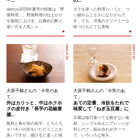
ー...
の...
dancyu2025年夏号の特集は「野
タラを使った料理というと、つ
菜料理」。野菜料理の仕上がり
い鍋やムニエルになりがちで
を格段に上げる、お薦めの酢と
す。でも、洋風のクリーミーな
使い方を人気シェ...
味つけもとても美味...
2024.11.30
2024.11.24
大原千鶴さんの「今宵のあ
大原千鶴さんの「今宵のあ
て」
て」
外はカリッと、中はホクホ
あての定番、冷奴をたれで
クの皮付き「長芋の花椒唐
味変して「ねぎ玉豆腐」に
揚...
豆腐は毎日食べても飽きない食
晩秋と春が旬の長芋。とろとろ
材。シンプルゆえにアレンジが
ネバネバの生をいただくことが
利くので、組み合わせ方一つ
多いですが、揚げると違った味
で、いろいろな味を...