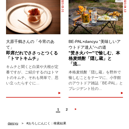
2023.05.31
2023.04.13
AD
大原千鶴さんの「今宵のあ
BE-PAL×dancyu “美味しいア
て」
ウトドア達人”への道
即席だれでささっとつくる
"焚き火バー"で愉しむ、本
「トマトキムチ」
格麦焼酎「隠し蔵」と
「流...
キムチと聞くと白菜や大根が定
番ですが、ご紹介するのはトマ
本格麦焼酎「隠し蔵」を野外で
トのキムチ。それも簡単で、思
愉しむことをテーマに、小学館
い立ったらすぐに...
のアウトドア雑誌「BE-PAL」と
プレジデント社の...
1
2
dancyu
#おろしにんにく：検索結果