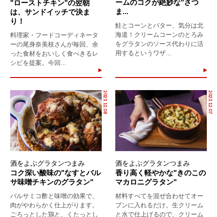
ームのコクが絶妙な"さつ
"ローストチキン"の翌朝
ま...
は、サンドイッチで決ま
り！
鮭とコーンとバター、気分は北
海道！クリームコーンのとろみ
料理家・フードコーディネータ
をグラタンのソース代わりに活
ーの尾身奈美枝さんが毎回、余
用するというワザ...
った食材をおいしく食べきるレ
シピを提案。今回...
2023.12.08
2023.12.07
酒をよぶグラタンつまみ
酒をよぶグラタンつまみ
コク深い酸味の"なすとバル
香り高く軽やかな"きのこの
サ味噌チキンのグラタン"
マカロニグラタン"
バルサミコ酢と味噌の効果で、
材料すべてを混ぜ合わせてオー
肉がやわらかく仕上がります。
ブンに入れるだけ。生クリーム
ごろっとした鶏と、くたっとし
と水で仕上げるので、クリーム