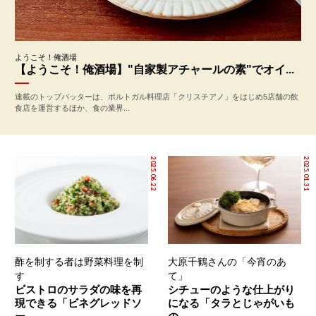
ようこそ！俺酒場
【ようこそ！俺酒場】"自家製アチャールの素"でオイ...
連載のトップバッターは、ポルトガル料理店「クリスチアノ」をはじめ5店舗の飲
食店を運営するほか、食の業界...
2025.06.22
2025.01.31
酢を制する者は野菜料理を制
大原千鶴さんの「今宵のあ
す
て」
ビストロのサラダの味を再
シチューのような仕上がり
現できる「ビネグレッドソ
になる「タラとじゃがいも