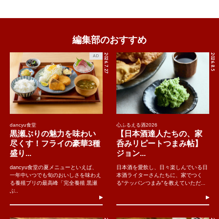
編集部のおすすめ
2026.7.27
2026.8.5
AD
dancyu食堂
心ふるえる酒2026
黒瀬ぶりの魅力を味わい
【日本酒達人たちの、家
尽くす！フライの豪華3種
呑みリピートつまみ帖】
盛り...
ジョン...
dancyu食堂の夏メニューといえば、
日本酒を愛飲し、日々楽しんでいる日
一年中いつでも旬のおいしさを味わえ
本酒ライターさんたちに、家でつく
る養殖ブリの最高峰「完全養殖 黒瀬
る“テッパンつまみ”を教えていただ...
ぶ..