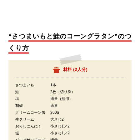
“さつまいもと鮭のコーングラタン”のつ
くり方
材料 (
2人分
)
さつまいも
1本
鮭
2枚（切り身）
塩
適量（鮭用）
胡椒
適量
クリームコーン缶
200g
生クリーム
大さじ2
おろしにんにく
小さじ1／2
塩
小さじ1／2