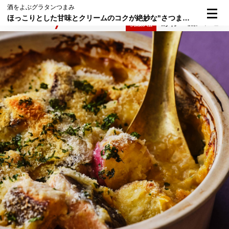
酒をよぶグラタンつまみ
ほっこりとした甘味とクリームのコクが絶妙な"さつまいもと鮭のコーングラタン"
検索
メニュー
倶楽部入会
ログイン