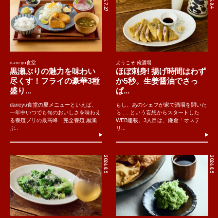
2026.7.27
dancyu食堂
ようこそ!俺酒場
黒瀬ぶりの魅力を味わい
ほぼ刺身! 揚げ時間はわず
尽くす！フライの豪華3種
か5秒。生姜醤油でさっ
盛り...
ぱ...
dancyu食堂の夏メニューといえば、
もし、あのシェフが家で酒場を開いた
一年中いつでも旬のおいしさを味わえ
ら......という妄想からスタートした
る養殖ブリの最高峰「完全養殖 黒瀬
WEB連載。3人目は、鎌倉「オステ
ぶ..
リ...
2026.8.5
2026.8.5