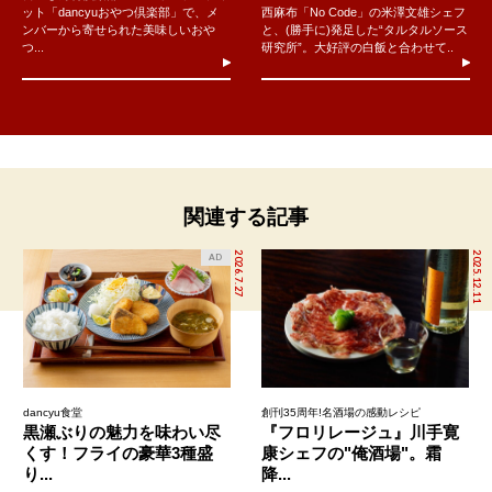
ット「dancyuおやつ倶楽部」で、メ
西麻布「No Code」の米澤文雄シェフ
ンバーから寄せられた美味しいおや
と、(勝手に)発足した“タルタルソース
つ...
研究所”。大好評の白飯と合わせて..
関連する記事
2026.7.27
2025.12.11
AD
dancyu食堂
創刊35周年!名酒場の感動レシピ
黒瀬ぶりの魅力を味わい尽
『フロリレージュ』川手寛
くす！フライの豪華3種盛
康シェフの"俺酒場"。霜
り...
降...