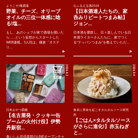
ようこそ!俺酒場
心ふるえる酒2026
野菜、チーズ、オリーブ
【日本酒達人たちの、家
オイルの三位一体感に唸
呑みリピートつまみ帖】
る!塩...
ジョン...
もし、あのシェフが家で酒場を開いた
日本酒を愛飲し、日々楽しんでいる日
ら......という妄想からスタートした
本酒ライターさんたちに、家でつく
WEB連載。3人目は、鎌倉「オステ
る“テッパンつまみ”を教えていただ...
リ...
2026.8.2
2026.8.4
日本おやつ図鑑
食卓に革命を起こすタルタルソース研究
【名古屋発・クッキー缶
所
【ごはん×タルタルソース
ブームの火付け役】伊勢
がさらに進化!】赤玉ねぎ
丹新宿...
と...
食いしん坊倶楽部のLINEオープンチャ