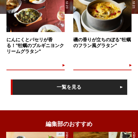
2023.12.23
2023.12.21
にんにくとパセリが香
磯の香りが立ちのぼる"牡蠣
る！"牡蠣のブルギニヨンク
のフラン風グラタン"
リームグラタン"
一覧を見る
編集部のおすすめ
2026.8.4
AD