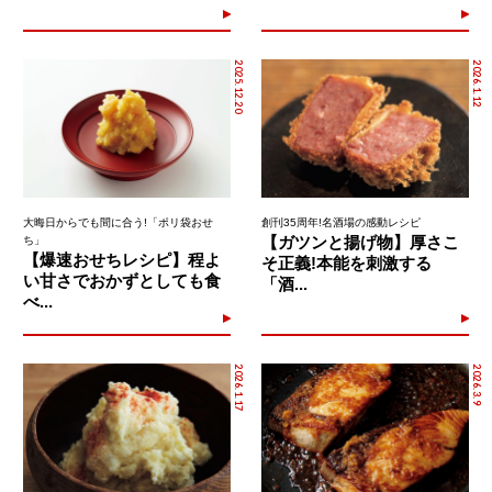
2025.12.20
2026.1.12
大晦日からでも間に合う!「ポリ袋おせ
創刊35周年!名酒場の感動レシピ
【ガツンと揚げ物】厚さこ
ち」
【爆速おせちレシピ】程よ
そ正義!本能を刺激する
い甘さでおかずとしても食
「酒...
べ...
2026.1.17
2026.3.9