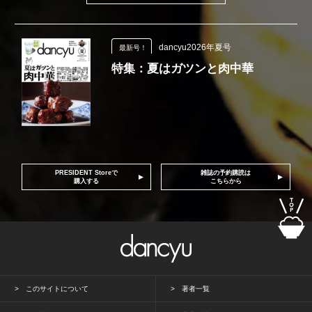
dancyu2026年夏号
最新号！
特集：夏はガツンと肉中華
PRESIDENT Storeで
雑誌の予約購読は
購入する
こちらから
このサイトについて
著者一覧