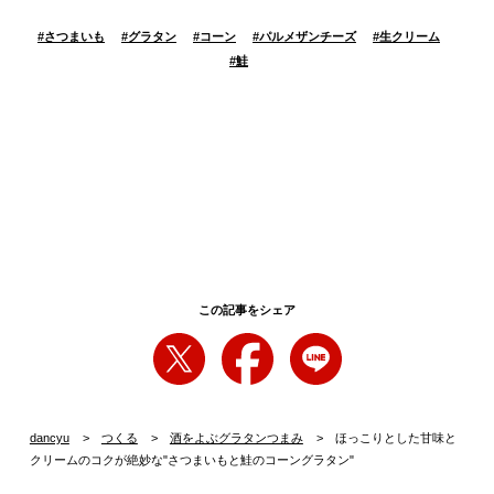
#
さつまいも
#
グラタン
#
コーン
#
パルメザンチーズ
#
生クリーム
#
鮭
この記事をシェア
dancyu
つくる
酒をよぶグラタンつまみ
ほっこりとした甘味と
クリームのコクが絶妙な"さつまいもと鮭のコーングラタン"