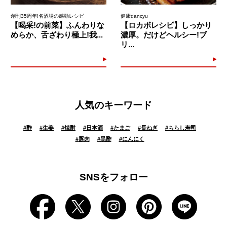
創刊35周年!名酒場の感動レシピ
健康dancyu
【喝采!の前菜】ふんわりな
【ロカボレシピ】しっかり
めらか、舌ざわり極上!我...
濃厚。だけどヘルシー!ブ
リ...
人気のキーワード
#
酢
#
生姜
#
焼酎
#
日本酒
#
たまご
#
長ねぎ
#
ちらし寿司
#
豚肉
#
黒酢
#
にんにく
SNSをフォロー