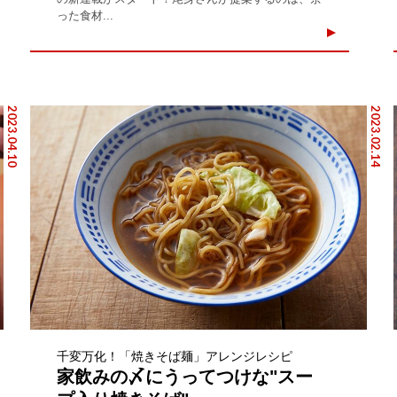
った食材...
2023.04.10
2023.02.14
千変万化！「焼きそば麺」アレンジレシピ
家飲みの〆にうってつけな"スー