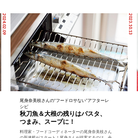
2024.02.09
2023.10.13
尾身奈美枝さんの“フードロサない”アフターレ
シピ
秋刀魚＆大根の残りはパスタ、
つまみ、スープに！
料理家・フードコーディネーターの尾身奈美枝さん
の新連載がスタート！尾身さんが提案するのは、余