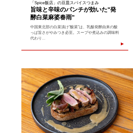
「Spice飯店」の豆皿スパイスつまみ
旨味と辛味のパンチが効いた"発
酵白菜麻婆春雨"
中国東北部の白菜漬け“酸菜”は、乳酸発酵由来の酸
っぱ旨さがやみつき必至。スープや煮込みの調味料
代わり...