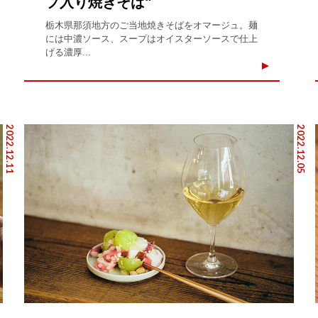
プ入り焼きそば"
栃木県那須地方のご当地焼きそばをオマージュ。麺
には中濃ソース、スープはオイスターソースで仕上
げる濃厚...
2022.12.11
2022.12.05