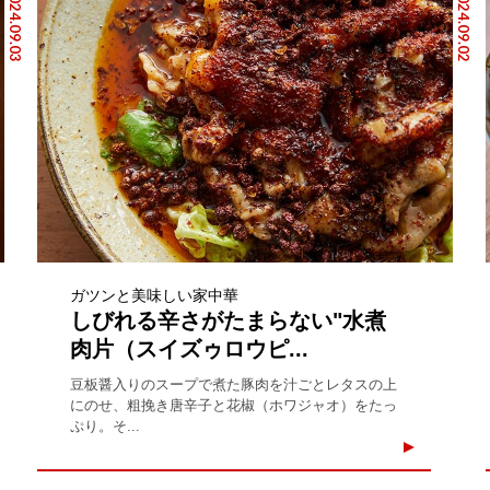
2024.09.03
2024.09.02
ガツンと美味しい家中華
しびれる辛さがたまらない"水煮
肉片（スイズゥロウピ...
豆板醤入りのスープで煮た豚肉を汁ごとレタスの上
にのせ、粗挽き唐辛子と花椒（ホワジャオ）をたっ
ぷり。そ...