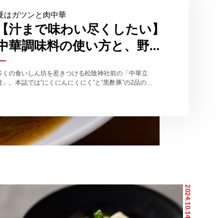
夏はガツンと肉中華
【汁まで味わい尽くしたい】
中華調味料の使い方と、野...
多くの食いしん坊を惹きつける松陰神社前の「中華立
波」。本誌では“にくにんにくにく”と“黒酢豚”の2品の...
2024.10.14