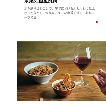
水菜の担担風鍋"
水を練り込むことで、箸でほどけるふわふわに仕上
がった鶏だんごが美味。すり胡麻香る優しい担担ス
ープで温...