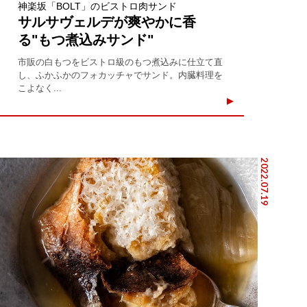
神楽坂「BOLT」のビストロ肉サンド
サルサヴェルデが爽やかに香
る"もつ煮込みサンド"
市販の白もつをビストロ級のもつ煮込みに仕立て直
し、ふかふかのフォカッチャでサンド。内臓料理を
こよなく...
2022.07.19