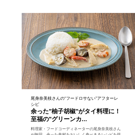
尾身奈美枝さんの“フードロサない”アフターレ
シピ
余った"柚子胡椒"がタイ料理に！
至福の"グリーンカ...
料理家・フードコーディネーターの尾身奈美枝さん
が毎回、余った食材をおいしく食べきるレシピを提