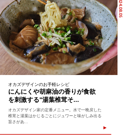
2024.08.05
オカズデザインのお手軽レシピ
にんにくや胡麻油の香りが食欲
を刺激する"湯葉椎茸そ...
オカズデザイン家の定番メニュー。水で一晩戻した
椎茸と湯葉はかじるごとにジュワーと味がしみ出る
旨さがあ...