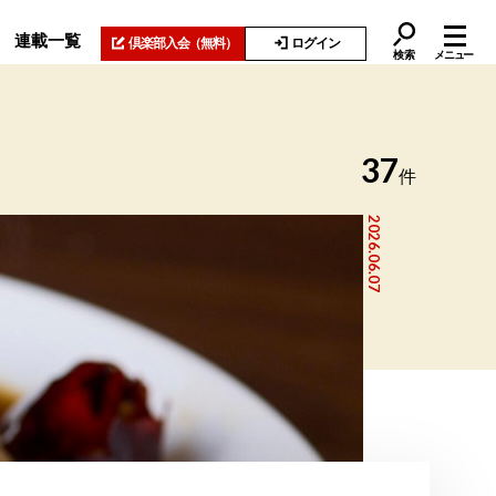
連載一覧
倶楽部入会
（無料）
ログイン
検索
メニュー
37
件
2026.06.07