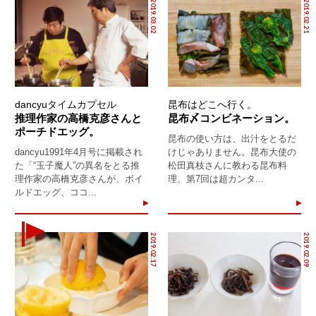
2019.03.02
2019.02.21
dancyuタイムカプセル
昆布はどこへ行く。
推理作家の高橋克彦さんと
昆布〆コンビネーション。
ポーチドエッグ。
昆布の使い方は、出汁をとるだ
dancyu1991年4月号に掲載され
けじゃありません。昆布大使の
た「“玉子魔人”の異名をとる推
松田真枝さんに教わる昆布料
理作家の高橋克彦さんが、ボイ
理、第7回は超カンタ...
ルドエッグ、ココ...
2019.02.17
2019.02.09