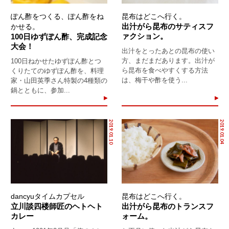
ぽん酢をつくる、ぽん酢をね
昆布はどこへ行く。
出汁がら昆布のサティスフ
かせる。
ァクション。
100日ゆずぽん酢、完成記念
大会！
出汁をとったあとの昆布の使い
方、まだまだあります。出汁が
100日ねかせたゆずぽん酢とつ
ら昆布を食べやすくする方法
くりたてのゆずぽん酢を、料理
は、梅干や酢を使う...
家・山田英季さん特製の4種類の
鍋とともに、参加...
2019.01.10
2019.01.04
dancyuタイムカプセル
昆布はどこへ行く。
立川談四楼師匠のヘトヘト
出汁がら昆布のトランスフ
カレー
ォーム。