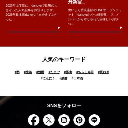
丹新宿...
2026年上半期に、dancyuで反響の大
きかった人気記事をお送りします。
食いしん坊倶楽部のLINEオープンチャ
2026年日本酒dancyu「出会えてよか
ット「dancyuおやつ倶楽部」で、メ
った...
ンバーから寄せられた美味しいおや
つ...
人気のキーワード
#
酢
#
生姜
#
焼酎
#
たまご
#
豚肉
#
ちらし寿司
#
長ねぎ
#
にんにく
#
黒酢
#
日本酒
SNSをフォロー