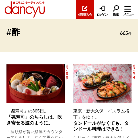
検索
メニュー
倶楽部入会
ログイン
#酢
665
件
2019.04.04
2019.03.31
「㐂寿司」の365日。
東京・新大久保「イスラム横
「㐂寿司」のちらしは、吹
丁」をゆく。
き寄せる波のように。
タンドールがなくても、タ
ンドール料理はできる！
「握り鮨が旨い鮨屋のカウンタ
ーでちらし？」なんて思うなか
シリーズ『東京・新大久保「イ