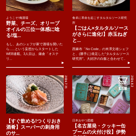
ようこそ!俺酒場
食卓に革命を起こすタルタルソース研究
野菜、チーズ、オリーブ
所
【ごはん×タルタルソース
オイルの三位一体感に唸
がさらに進化!】赤玉ねぎ
る!塩...
と...
もし、あのシェフが家で酒場を開いた
ら......という妄想からスタートした
西麻布「No Code」の米澤文雄シェフ
WEB連載。3人目は、鎌倉「オステ
と、(勝手に)発足した“タルタルソース
リ...
研究所”。大好評の白飯と合わせて..
2026.7.31
2026.8.2
【すぐ飲める!つくりおき
日本おやつ図鑑
【名古屋発・クッキー缶
酒肴】スーパーの刺身用
ブームの火付け役】伊勢
のサ...