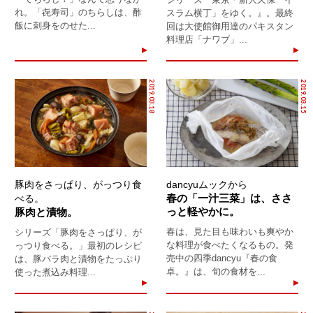
れ。「㐂寿司」のちらしは、酢
スラム横丁」をゆく。』。最終
飯に刺身をのせた...
回は大使館御用達のパキスタン
料理店「ナワブ」...
2019.03.18
2019.03.15
豚肉をさっぱり、がっつり食
dancyuムックから
春の「一汁三菜」は、ささ
べる。
っと軽やかに。
豚肉と漬物。
春は、見た目も味わいも爽やか
シリーズ「豚肉をさっぱり、が
な料理が食べたくなるもの。発
っつり食べる。」最初のレシピ
売中の四季dancyu『春の食
は、豚バラ肉と漬物をたっぷり
卓。』は、旬の食材を...
使った煮込み料理...