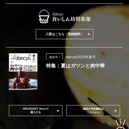
入部はこちら（登録無料）
dancyu2026年夏号
最新号！
特集：夏はガツンと肉中華
PRESIDENT Storeで
雑誌の予約購読は
購入する
こちらから