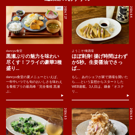
2026.7.27
2026.8.4
AD
dancyu食堂
ようこそ!俺酒場
黒瀬ぶりの魅力を味わい
ほぼ刺身! 揚げ時間はわず
尽くす！フライの豪華3種
か5秒。生姜醤油でさっ
盛り...
ぱ...
dancyu食堂の夏メニューといえば、
もし、あのシェフが家で酒場を開いた
一年中いつでも旬のおいしさを味わえ
ら......という妄想からスタートした
る養殖ブリの最高峰「完全養殖 黒瀬
WEB連載。3人目は、鎌倉「オステ
ぶ..
リ...
2026.8.5
2026.8.4