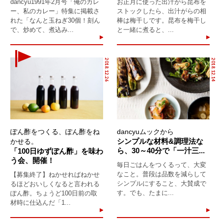
dancyu1991年2月号「俺のカレ
お正月に使った出汁がら昆布を
ー、私のカレー」特集に掲載さ
ストックしたら、出汁がらの相
れた「なんと玉ねぎ30個！刻ん
棒は梅干しです。昆布を梅干し
で、炒めて、煮込み...
と一緒に煮ると、...
2018.12.26
2018.12.14
ぽん酢をつくる、ぽん酢をね
dancyuムックから
シンプルな材料&調理法な
かせる。
ら、30～40分で「一汁三...
「100日ゆずぽん酢」を味わ
う会、開催！
毎日ごはんをつくるって、大変
なこと。普段は品数を減らして
【募集終了】ねかせればねかせ
シンプルにすること、大賛成で
るほどおいしくなると言われる
す。でも、たまに...
ぽん酢。ちょうど100日前の取
材時に仕込んだ「1...