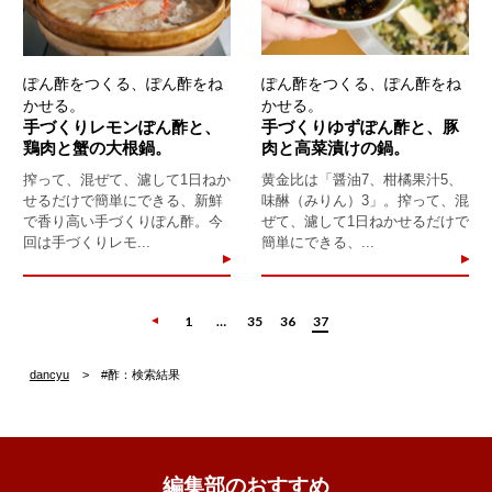
ぽん酢をつくる、ぽん酢をね
ぽん酢をつくる、ぽん酢をね
かせる。
かせる。
手づくりレモンぽん酢と、
手づくりゆずぽん酢と、豚
鶏肉と蟹の大根鍋。
肉と高菜漬けの鍋。
搾って、混ぜて、濾して1日ねか
黄金比は「醤油7、柑橘果汁5、
せるだけで簡単にできる、新鮮
味醂（みりん）3」。搾って、混
で香り高い手づくりぽん酢。今
ぜて、濾して1日ねかせるだけで
回は手づくりレモ...
簡単にできる、...
1
…
35
36
37
dancyu
#酢：検索結果
編集部のおすすめ