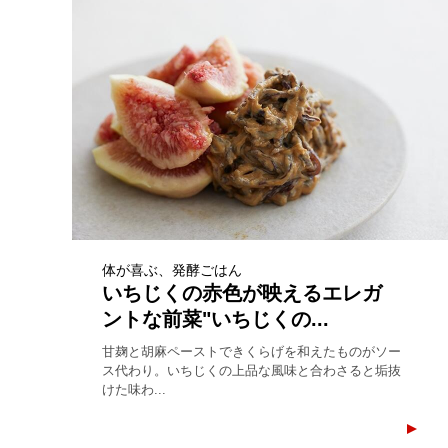
体が喜ぶ、発酵ごはん
いちじくの赤色が映えるエレガ
ントな前菜"いちじくの...
甘麹と胡麻ペーストできくらげを和えたものがソー
ス代わり。いちじくの上品な風味と合わさると垢抜
けた味わ...