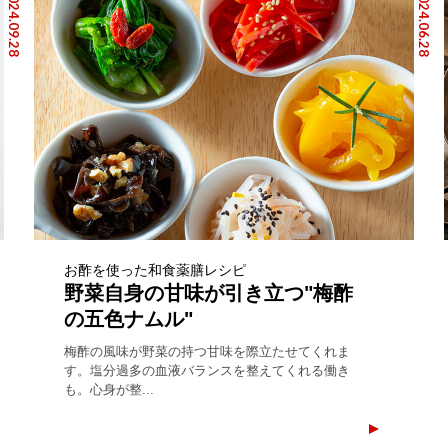
2024.09.28
2024.06.28
お酢を使った和食薬膳レシピ
野菜自身の甘味が引き立つ"梅酢
の五色ナムル"
梅酢の風味が野菜の持つ甘味を際立たせてくれま
す。塩分過多の血液バランスを整えてくれる働き
も。心身が整...