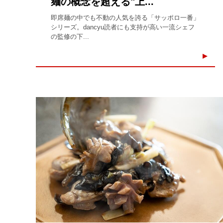
麺の概念を超える"上...
即席麺の中でも不動の人気を誇る「サッポロ一番」
シリーズ。dancyu読者にも支持が高い一流シェフ
の監修の下...