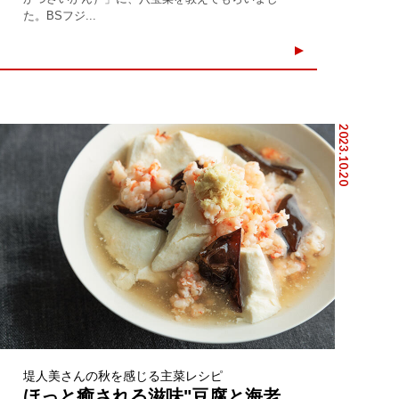
た。BSフジ...
2023.10.20
堤人美さんの秋を感じる主菜レシピ
ほっと癒される滋味"豆腐と海老