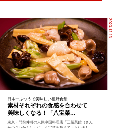
2023.12.13
日本一ふつうで美味しい植野食堂
素材それぞれの食感を合わせて
美味しくなる！「八宝菜...
東京・門前仲町の人気中国料理店「三勝菜館（さん
かつさいかん）」に、八宝菜を教えてもらいまし