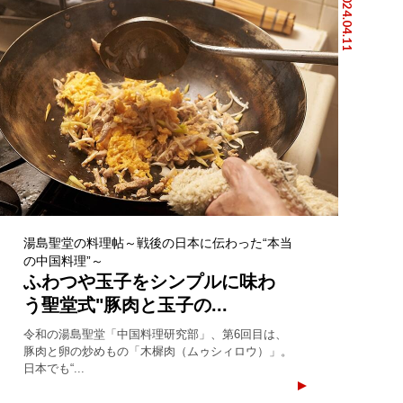
2024.04.11
湯島聖堂の料理帖～戦後の日本に伝わった“本当
の中国料理”～
ふわつや玉子をシンプルに味わ
う聖堂式"豚肉と玉子の...
令和の湯島聖堂「中国料理研究部」、第6回目は、
豚肉と卵の炒めもの「木樨肉（ムゥシィロウ）」。
日本でも“...