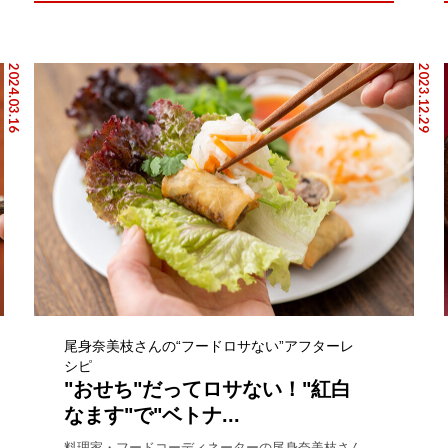
2024.03.16
2023.12.29
尾身奈美枝さんの“フードロサない”アフターレ
シピ
"おせち"だってロサない！"紅白
なます"で"ベトナ...
料理家・フードコーディネーターの尾身奈美枝さん