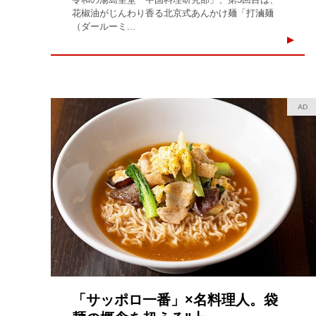
花椒油がじんわり香る北京式あんかけ麺「打滷麺
（ダールーミ...
AD
「サッポロ一番」×名料理人。袋