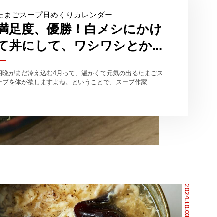
たまごスープ日めくりカレンダー
満足度、優勝！白メシにかけ
て丼にして、ワシワシとか...
朝晩がまだ冷え込む4月って、温かくて元気の出るたまごス
ープを体が欲しますよね。ということで、スープ作家...
2024.10.03