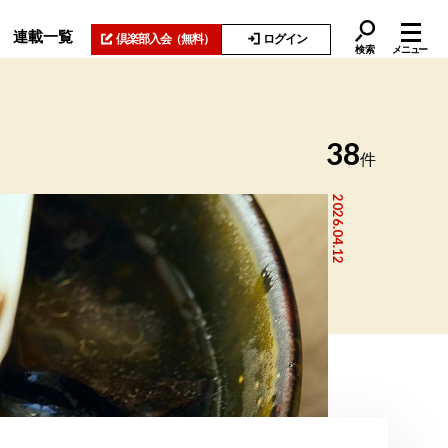
連載一覧
倶楽部入会
（無料）
ログイン
検索
メニュー
38
件
2026.04.12