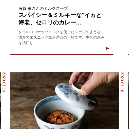
有賀 薫さんのミルクスープ
スパイシー＆ミルキーな"イカと
海老、セロリのカレー...
タイのココナッツミルクを使ったスープのような、
濃厚でエスニック気分満点の一杯です。牛乳の恵み
を活用し...
2023.01.11
2023.01.10