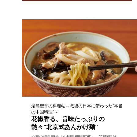
湯島聖堂の料理帖～戦後の日本に伝わった“本当
の中国料理”～
花椒香る、旨味たっぷりの
熱々"北京式あんかけ麺"
令和の湯島聖堂「中国料理研究部」、第5回目は、