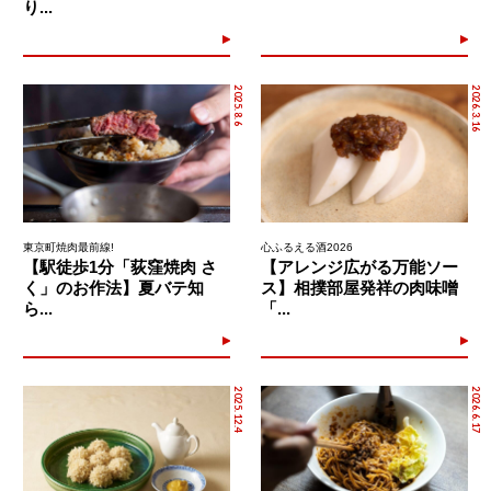
り...
2025.8.6
2026.3.16
東京町焼肉最前線!
心ふるえる酒2026
【駅徒歩1分「荻窪焼肉 さ
【アレンジ広がる万能ソー
く」のお作法】夏バテ知
ス】相撲部屋発祥の肉味噌
ら...
「...
2025.12.4
2026.6.17