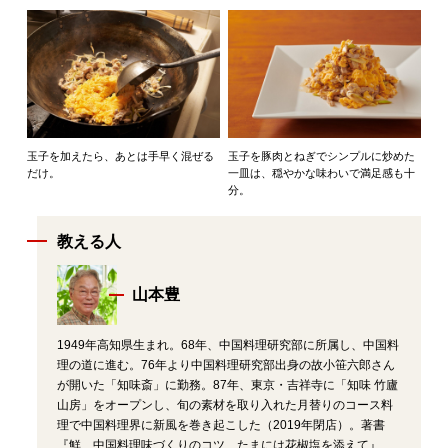
玉子を加えたら、あとは手早く混ぜる
玉子を豚肉とねぎでシンプルに炒めた
だけ。
一皿は、穏やかな味わいで満足感も十
分。
教える人
山本豊
1949年高知県生まれ。68年、中国料理研究部に所属し、中国料
理の道に進む。76年より中国料理研究部出身の故小笹六郎さん
が開いた「知味斎」に勤務。87年、東京・吉祥寺に「知味 竹廬
山房」をオープンし、旬の素材を取り入れた月替りのコース料
理で中国料理界に新風を巻き起こした（2019年閉店）。著書
『鮮 中国料理味づくりのコツ たまには花椒塩を添えて』、