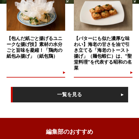
【包んだ紙ごと揚げるユニ
【バターにも似た濃厚な味
ークな揚げ技】素材の水分
わい】海老の甘さを油で引
ごと旨味を凝縮！「鶏肉の
き立てる「海老のトースト
紙包み揚げ」（紙包鶏）
揚げ」（麺包蝦仁）は、"聖
堂料理"を代表する昭和の名
菜
一覧を見る
編集部のおすすめ