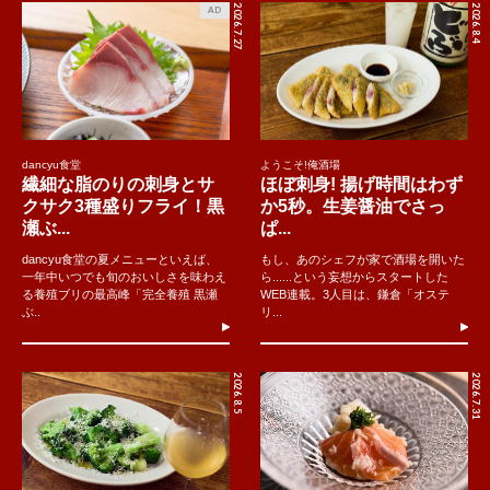
2026.7.27
2026.8.4
AD
dancyu食堂
ようこそ!俺酒場
繊細な脂のりの刺身とサ
ほぼ刺身! 揚げ時間はわず
クサク3種盛りフライ！黒
か5秒。生姜醤油でさっ
瀬ぶ...
ぱ...
dancyu食堂の夏メニューといえば、
もし、あのシェフが家で酒場を開いた
一年中いつでも旬のおいしさを味わえ
ら......という妄想からスタートした
る養殖ブリの最高峰「完全養殖 黒瀬
WEB連載。3人目は、鎌倉「オステ
ぶ..
リ...
2026.8.5
2026.7.31