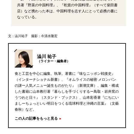
共著『野菜の中国料理』、『乾貨の中国料理』（すべて柴田書
店）など携わった本は、中国料理を志す人にとって必携の書に
なっている。
文：澁川祐子 撮影：今清水隆宏
澁川 祐子
（ライター・編集者）
食と工芸を中心に編集、執筆。著書に『味なニッポン戦後史』
（インターナショナル新書）、『オムライスの秘密 メロンパン
の謎ー人気メニュー誕生ものがたり』（新潮文庫）、編集・構成
した書籍に山本教行著『暮らしを手づくりするー鳥取・岩井窯の
うつわと日々』（スタンド・ブックス）、山本彩香著『にちにい
ましーちょっといい明日をつくる琉球料理と沖縄の言葉』（文藝
春秋）など。
この人の記事をもっと見る