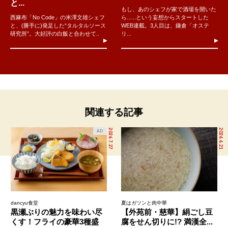
と...
もし、あのシェフが家で酒場を開いた
西麻布「No Code」の米澤文雄シェフ
ら......という妄想からスタートした
と、(勝手に)発足した“タルタルソース
WEB連載。3人目は、鎌倉「オステ
研究所”。大好評の白飯と合わせて..
リ...
関連する記事
2026.7.27
2026.6.21
AD
dancyu食堂
夏はガツンと肉中華
黒瀬ぶりの魅力を味わい尽
【外苑前・慈華】絹ごし豆
くす！フライの豪華3種盛
腐をせん切りに!? 満漢全...