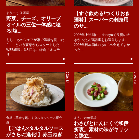
【すぐ飲める!つくりおき
ようこそ!俺酒場
野菜、チーズ、オリーブ
酒肴】スーパーの刺身用
オイルの三位一体感に唸
のサ...
る!塩...
2026年上半期に、dancyuで反響の大
もし、あのシェフが家で酒場を開いた
きかった人気記事をお送りします。
ら......という妄想からスタートした
2026年日本酒dancyu「出会えてよか
WEB連載。3人目は、鎌倉「オステ
った...
リ...
2026.8.4
2026.8.3
食卓に革命を起こすタルタルソース研究
ようこそ!俺酒場
わさびとにんにくで和伊
所
【ごはん×タルタルソース
折衷。素材の味がキリッ
がさらに進化!】赤玉ねぎ
と際立...