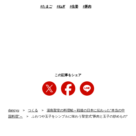
#
たまご
#
ねぎ
#
生姜
#
豚肉
この記事をシェア
dancyu
つくる
湯島聖堂の料理帖～戦後の日本に伝わった“本当の中
国料理”～
ふわつや玉子をシンプルに味わう聖堂式"豚肉と玉子の炒めもの"