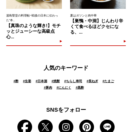
湯島聖堂の料理帖~戦後の日本に伝わっ
夏はガツンと肉中華
【巣鴨・中洞】じんわり辛
た“本..
【真珠のような輝き!】モチ
くて食べるほどクセにな
ッとジューシーな高級点
る、...
心...
人気のキーワード
#
酢
#
生姜
#
日本酒
#
焼酎
#
ちらし寿司
#
長ねぎ
#
たまご
#
豚肉
#
にんにく
#
黒酢
SNSをフォロー