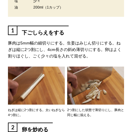
塩
少々
油
200ml（1カップ）
1
下ごしらえをする
豚肉は5mm幅の細切りにする。生姜はみじん切りにする。ね
ぎは縦に2つ割にし、4cm長さの斜め薄切りにする。卵はよく
割りほぐし、ごく少々の塩を入れて混ぜる。
ねぎは縦に2つ割にする。太いねぎなら
2つ割にした状態で薄切りにし、豚肉と
4つ割に。
同じ幅に揃える。
2
卵を炒める