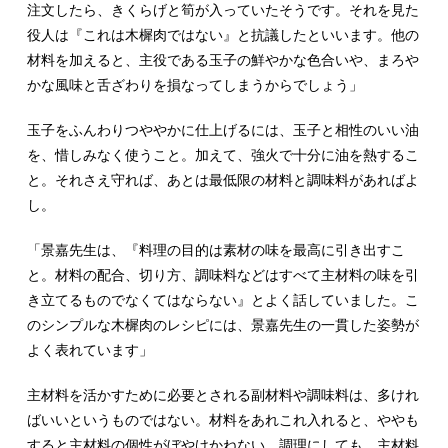
注文したら、きくらげと筍が入っていたそうです。それを見た
役人は『これは木樨肉ではない』と抗議したといいます。他の
材料を加えると、主役である玉子の鮮やかな色合いや、まろや
かな風味と舌ざわりを損なってしまうからでしょう」
玉子をふんわりつややかに仕上げるには、玉子と相性のいい油
を、惜しみなく使うこと。加えて、強火で十分に油を熱するこ
と。それさえ守れば、あとは最低限の材料と調味料があればよ
し。
「景嘉先生は、『料理の目的は素材の味を最高に引き出すこ
と。材料の配合、切り方、調味料などはすべて主材料の味を引
き立てるものでなくてはならない』とよく話していました。こ
のシンプルな木樨肉のレシピには、景嘉先生の一貫した姿勢が
よく表れています」
主材料を活かすために必要とされる副材料や調味料は、多けれ
ばいいというものではない。材料をあれこれ入れると、ややも
すると主材料の個性がぼやけかねない。調理にしても、主材料