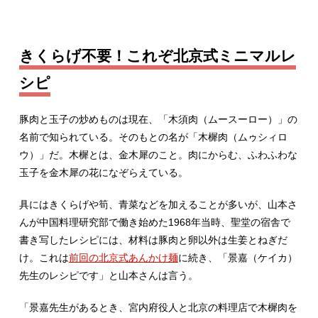
きくらげ不要！これぞ北京式ミニマルレ
シピ
豚肉と玉子の炒めものは現在、「木須肉（ムースーロー）」の
名前で知られている。そのもとの名が「木樨肉（ムゥシィロ
ウ）」だ。木樨とは、金木犀のこと。肉にからむ、ふわふわな
玉子を金木犀の花になぞらえている。
具にはきくらげや筍、青菜などを加えることが多いが、山本さ
んが中国料理研究部で働き始めた1968年当時、聖堂の宿舎で
書き写したレシピには、材料は豚肉と卵以外は生姜とねぎだ
け。これは
前回の北京式あんかけ麺
に続き、「景嘉（ケイカ）
先生のレシピです」と山本さんは言う。
「景嘉先生があるとき、宮内府役人と北京の料理店で木樨肉を