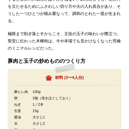
を立たせるためにふさわしい切り方や火の入れ具合があり、そ
うした一つひとつが積み重なって、調和のとれた一皿が生まれ
る。
極限まで削ぎ落とすからこそ、主役の玉子の味わいが際立つ。
聖堂に伝わった木樨肉は、今や本場でも見かけなくなった究極
のミニマルレシピだった。
豚肉と玉子の炒めもののつくり方
材料 (
3〜4人分
)
豚ヒレ肉
100g
卵
3個（溶きほぐしておく）
ねぎ
1／2本
生姜
15g
醤油
大さじ1
水
大さじ2