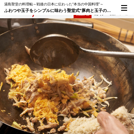
湯島聖堂の料理帖～戦後の日本に伝わった“本当の中国料理”～
ふわつや玉子をシンプルに味わう聖堂式"豚肉と玉子の炒めもの"
検索
メニュー
倶楽部入会
ログイン