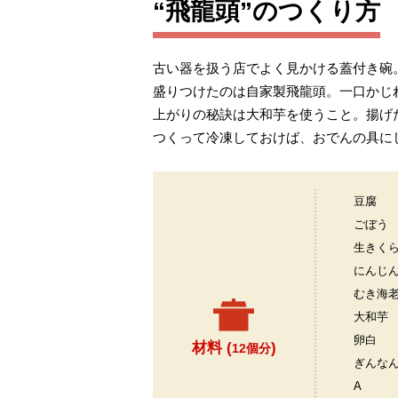
“飛龍頭”のつくり方
古い器を扱う店でよく見かける蓋付き碗
盛りつけたのは自家製飛龍頭。一口かじ
上がりの秘訣は大和芋を使うこと。揚げ
つくって冷凍しておけば、おでんの具に
豆腐
ごぼう
生きく
にんじ
むき海
大和芋
卵白
材料 (
)
12個分
ぎんな
A