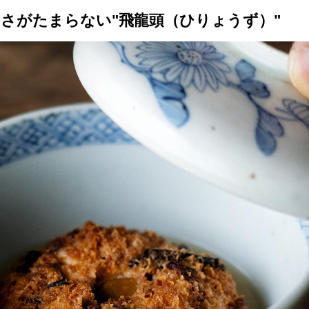
さがたまらない"飛龍頭（ひりょうず）"
トップ
プロが教えるレシピ
厳選！店探し
食のストーリー