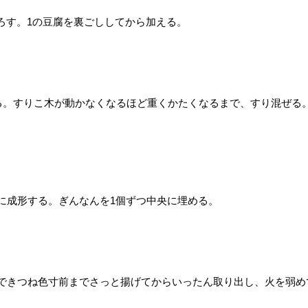
ろす。1の豆腐を裏ごししてから加える。
る。すりこ木が動かなくなるほど重くかたくなるまで、すり混ぜる
に成形する。ぎんなんを1個ずつ中央に埋める。
火できつね色寸前までさっと揚げてからいったん取り出し、火を弱め