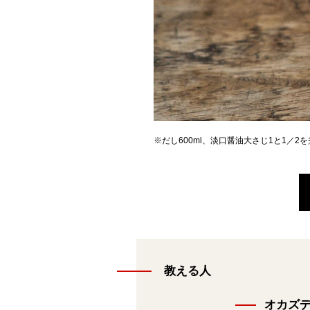
※だし600ml、淡口醤油大さじ1と1／
教える人
オカズ