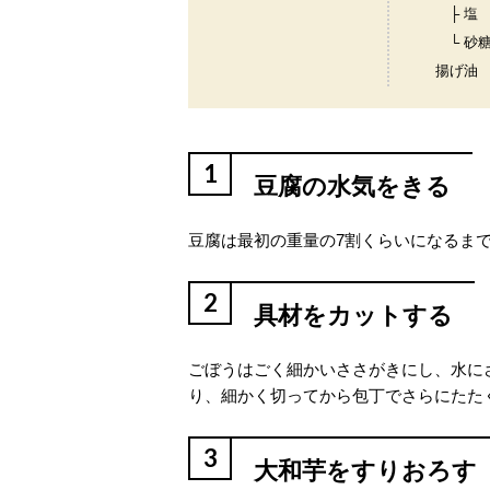
├ 塩
└ 砂
揚げ油
1
豆腐の水気をきる
豆腐は最初の重量の7割くらいになるま
2
具材をカットする
ごぼうはごく細かいささがきにし、水に
り、細かく切ってから包丁でさらにたた
3
大和芋をすりおろす