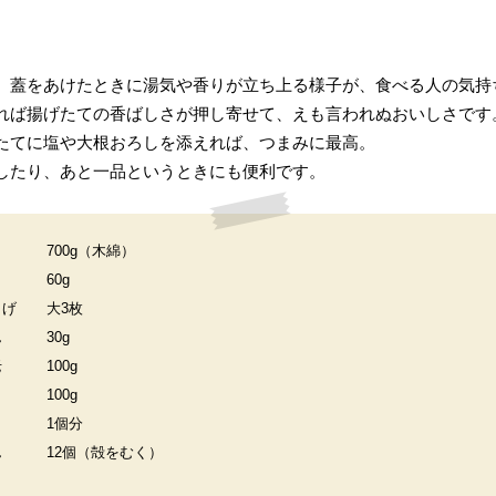
。蓋をあけたときに湯気や香りが立ち上る様子が、食べる人の気持
れば揚げたての香ばしさが押し寄せて、えも言われぬおいしさです
たてに塩や大根おろしを添えれば、つまみに最高。
したり、あと一品というときにも便利です。
700g（木綿）
60g
らげ
大3枚
ん
30g
老
100g
100g
1個分
ん
12個（殻をむく）