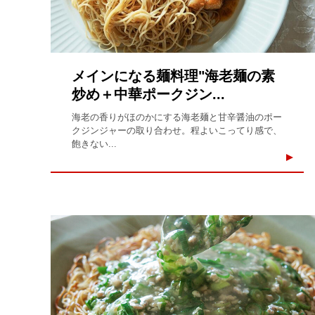
メインになる麺料理"海老麺の素
炒め＋中華ポークジン...
海老の香りがほのかにする海老麺と甘辛醤油のポー
クジンジャーの取り合わせ。程よいこってり感で、
飽きない...