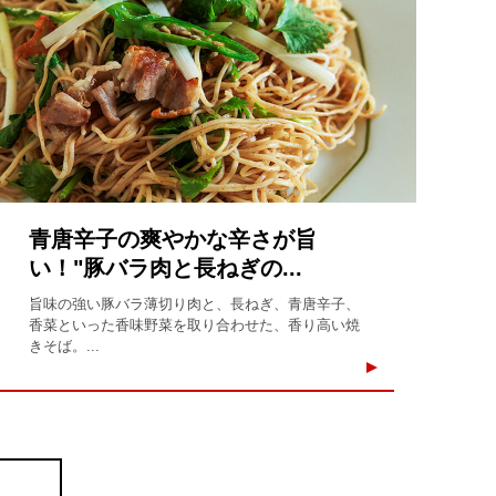
青唐辛子の爽やかな辛さが旨
い！"豚バラ肉と長ねぎの...
旨味の強い豚バラ薄切り肉と、長ねぎ、青唐辛子、
香菜といった香味野菜を取り合わせた、香り高い焼
きそば。...