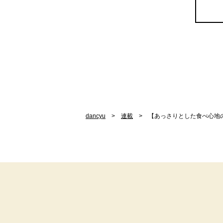
dancyu
連載
【あっさりとした食べ心地