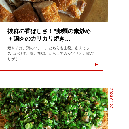
抜群の香ばしさ！"卵麺の素炒め
＋鶏肉のカリカリ焼き...
焼きそば、鶏のソテー、どちらも主役。あえてソー
スはかけず、塩、胡椒、からしでガッツリと。喉ご
しがよく...
2023.01.26