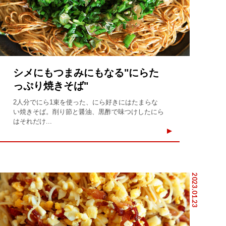
シメにもつまみにもなる"にらた
っぷり焼きそば"
2人分でにら1束を使った、にら好きにはたまらな
い焼きそば。削り節と醤油、黒酢で味つけしたにら
はそれだけ...
2023.01.23