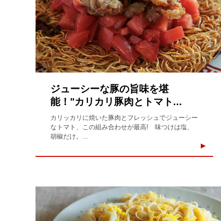
ジューシーな豚の旨味を堪
能！"カリカリ豚肉とトマト...
カリッカリに焼いた豚肉とフレッシュでジューシー
なトマト、この組み合わせが最高! 味つけは塩、
胡椒だけ。...