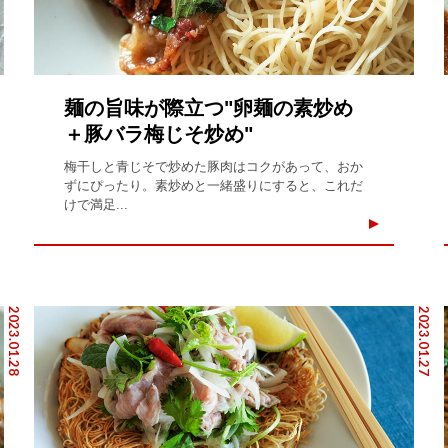
麺の旨味が際立つ"卵麺の素炒め
＋豚バラ梅じそ炒め"
梅干しと青じそで炒めた豚肉はコクがあって、おか
ずにぴったり。素炒めと一緒盛りにすると、これだ
けで満足...
2023.01.28
2023.01.27