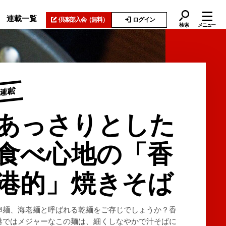
連載一覧
倶楽部入会
（無料）
ログイン
検索
メニュー
連載
あっさりとした
食べ心地の「香
港的」焼きそば
卵麺、海老麺と呼ばれる乾麺をご存じでしょうか？香
港ではメジャーなこの麺は、細くしなやかで汁そばに