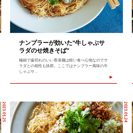
ナンプラーが効いた"牛しゃぶサ
ラダのせ焼きそば"
極細で歯切れのいい香港麺は軽い食べ心地なのでサ
ラダとの相性も抜群。ここではナンプラー風味の牛
しゃぶサ...
2023.01.25
2023.01.24