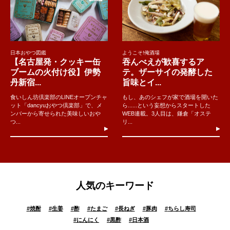
日本おやつ図鑑
ようこそ!俺酒場
【名古屋発・クッキー缶
吞んべえが歓喜するア
ブームの火付け役】伊勢
テ。ザーサイの発酵した
丹新宿...
旨味とイ...
食いしん坊倶楽部のLINEオープンチャ
もし、あのシェフが家で酒場を開いた
ット「dancyuおやつ倶楽部」で、メ
ら......という妄想からスタートした
ンバーから寄せられた美味しいおや
WEB連載。3人目は、鎌倉「オステ
つ...
リ...
人気のキーワード
#
焼酎
#
生姜
#
酢
#
たまご
#
長ねぎ
#
豚肉
#
ちらし寿司
#
にんにく
#
黒酢
#
日本酒