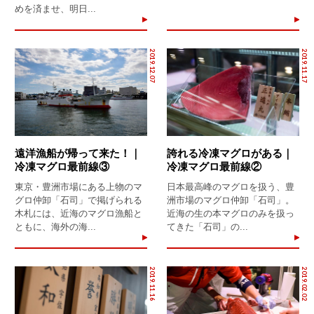
めを済ませ、明日...
2019.12.07
2019.11.17
遠洋漁船が帰って来た！｜
誇れる冷凍マグロがある｜
冷凍マグロ最前線③
冷凍マグロ最前線②
東京・豊洲市場にある上物のマ
日本最高峰のマグロを扱う、豊
グロ仲卸「石司」で掲げられる
洲市場のマグロ仲卸「石司」。
木札には、近海のマグロ漁船と
近海の生の本マグロのみを扱っ
ともに、海外の海...
てきた「石司」の...
2019.11.16
2019.02.02