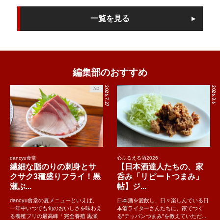
一覧を見る
編集部のおすすめ
2026.7.27
2026.8.6
AD
dancyu食堂
心ふるえる酒2026
繊細な脂のりの刺身とサ
【日本酒達人たちの、家
クサク3種盛りフライ！黒
呑み「リピートつまみ」
瀬ぶ...
帖】ジ...
dancyu食堂の夏メニューといえば、
日本酒を愛飲し、日々楽しんでいる日
一年中いつでも旬のおいしさを味わえ
本酒ライターさんたちに、家でつく
る養殖ブリの最高峰「完全養殖 黒瀬
る“テッパンつまみ”を教えていただ...