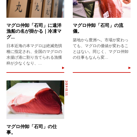
マグロ仲卸「石司」に遠洋
マグロ仲卸「石司」の流
漁船の名が掛かる｜冷凍マ
儀。
グ...
築地から豊洲へ。市場が変わっ
日本近海の本マグロは絶滅危惧
ても、マグロの価値が変わるこ
種に指定され、全国のマグロの
とはない。同じく、マグロ仲卸
水揚げ港に割り当てられる漁獲
の仕事もなんら変...
枠が少なくなり、...
2019.01.11
マグロ仲卸「石司」の仕
事。