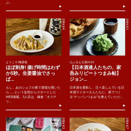
ぶ..
2026.8.4
2026.8.5
ようこそ!俺酒場
心ふるえる酒2026
ほぼ刺身! 揚げ時間はわず
【日本酒達人たちの、家
か5秒。生姜醤油でさっ
呑みリピートつまみ帖】
ぱ...
ジョン...
もし、あのシェフが家で酒場を開いた
日本酒を愛飲し、日々楽しんでいる日
ら......という妄想からスタートした
本酒ライターさんたちに、家でつく
WEB連載。3人目は、鎌倉「オステ
る“テッパンつまみ”を教えていただ...
リ...
2026.8.2
2026.8.7