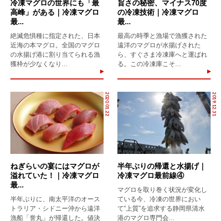
冷凍マグロの世界にも「最
旨さの秘密、マイナス70度
高峰」がある｜冷凍マグロ
の冷凍技術｜冷凍マグロ
最...
最...
絶滅危惧種に指定された、日本
最高の時季と漁場で漁獲された
近海の本マグロ。全国のマグロ
遠洋のマグロが水揚げされた
の水揚げ港に割り当てられる漁
ら、すぐさま冷凍庫へと運ばれ
獲枠が少なくなり...
る。この冷凍庫こそ...
2020.01.22
2019.12.31
ねぎらいの宴にはマグロが
半年ぶりの帰還と水揚げ｜
溢れていた！｜冷凍マグロ
冷凍マグロ最前線④
最...
マグロを取り巻く状況が変化し
半年ぶりに、南太平洋のオース
ている今、冷凍の世界におい
トラリア・シドニー沖から遠洋
て“上質”を追求する静岡県清水
漁船「誉丸」が帰還した。値決
港のマグロ専門会...