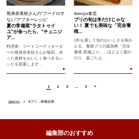
尾身奈美枝さんの“フードロサ
dancyu食堂
ブリの旬は冬だけじゃな
ない”アフターレシピ
い！ 夏でも美味な「完全養
夏の常備菜"ラタトゥイ
殖...
ユ"が余ったら、"チュニジ
ア...
1年を通して旬のおいしさを味わ
える、養殖ブリの最高峰「完全
料理家・フードコーディネータ
養殖 黒瀬ぶり」。ほどよく脂が
ーの尾身奈美枝さんが毎回、余
のり、歯ごたえ...
った食材をおいしく食べきるレ
シピを提案します...
1
2
3
…
5
dancyu
#ブリ：検索結果
編集部のおすすめ