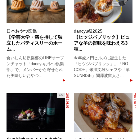
日本おやつ図鑑
dancyu祭2025
【学芸大学・満を持して独
【ヒツジパブリック】ピュ
立したパティスリーのホー
アな羊の旨味を味わえる3
ム...
種...
食いしん坊倶楽部のLINEオープ
今年虎ノ門ヒルズに誕生した
ンチャット「dancyuおやつ倶楽
「ヒツジパブリック」。「NO
部」で、メンバーから寄せられ
CODE」米澤文雄シェフや「羊
た美味しいおやつ...
SUNRISE」関澤波留人さ...
2025.03.03
2025.02.15
AD