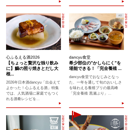
2026.03.08
2025.08.25
AD
心ふるえる酒2026
dancyu食堂
【ちょっと贅沢な独り飲み
希少部位の"かしらにく"を
に】鰤の照り焼きとだし大
堪能できる！「完全養殖 ...
根...
dancyu食堂でおなじみとなっ
2026年日本酒dancyu「出会えて
た、一年を通して旬のおいしさ
よかった！心ふるえる酒」特集
を味わえる養殖ブリの最高峰
では、人気酒場に家庭でもつく
「完全養殖 黒瀬ぶり」...
れる酒肴レシピを...
2025.04.20
2025.03.10