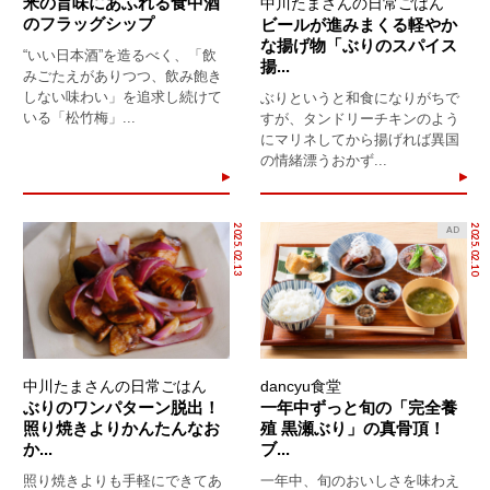
米の旨味にあふれる食中酒
中川たまさんの日常ごはん
のフラッグシップ
ビールが進みまくる軽やか
な揚げ物「ぶりのスパイス
“いい日本酒”を造るべく、「飲
揚...
みごたえがありつつ、飲み飽き
しない味わい」を追求し続けて
ぶりというと和食になりがちで
いる「松竹梅」...
すが、タンドリーチキンのよう
にマリネしてから揚げれば異国
の情緒漂うおかず...
2025.02.13
2025.02.10
AD
中川たまさんの日常ごはん
dancyu食堂
ぶりのワンパターン脱出！
一年中ずっと旬の「完全養
照り焼きよりかんたんなお
殖 黒瀬ぶり」の真骨頂！
か...
ブ...
照り焼きよりも手軽にできてあ
一年中、旬のおいしさを味わえ