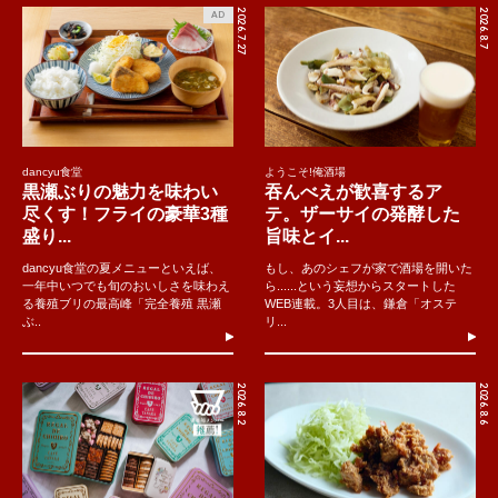
2026.7.27
2026.8.7
AD
dancyu食堂
ようこそ!俺酒場
黒瀬ぶりの魅力を味わい
吞んべえが歓喜するア
尽くす！フライの豪華3種
テ。ザーサイの発酵した
盛り...
旨味とイ...
dancyu食堂の夏メニューといえば、
もし、あのシェフが家で酒場を開いた
一年中いつでも旬のおいしさを味わえ
ら......という妄想からスタートした
る養殖ブリの最高峰「完全養殖 黒瀬
WEB連載。3人目は、鎌倉「オステ
ぶ..
リ...
2026.8.2
2026.8.6