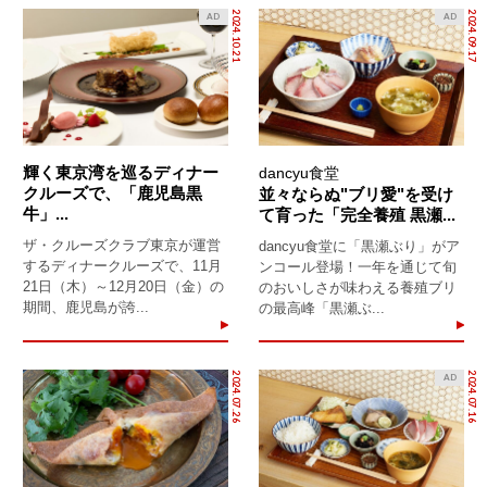
2024.10.21
2024.09.17
AD
AD
輝く東京湾を巡るディナー
dancyu食堂
クルーズで、「鹿児島黒
並々ならぬ"ブリ愛"を受け
牛」...
て育った「完全養殖 黒瀬...
ザ・クルーズクラブ東京が運営
dancyu食堂に「黒瀬ぶり」がア
するディナークルーズで、11月
ンコール登場！一年を通じて旬
21日（木）～12月20日（金）の
のおいしさが味わえる養殖ブリ
期間、鹿児島が誇...
の最高峰「黒瀬ぶ...
2024.07.26
2024.07.16
AD