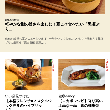
dancyu食堂
軽やかな脂の旨さを楽しむ！夏こそ食べたい「黒瀬ぶ
り...
dancyu食堂の夏メニューといえば、一年中いつでも旬のおいしさを味わえる養殖
ブリの最高峰「完全養殖 黒瀬ぶ...
2026.06.19
2026.06.08
いい店見つけた！
健康dancyu
【本格フレンチ×ノスタルジ
【ロカボレシピ】香り高い
ック洋食のハイブリッ
上品な一品「鯛の柚庵焼