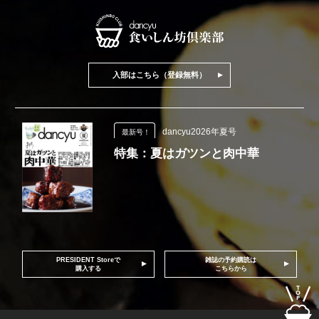
入部はこちら（登録無料）
dancyu2026年夏号
最新号！
特集：夏はガツンと肉中華
PRESIDENT Storeで
雑誌の予約購読は
購入する
こちらから