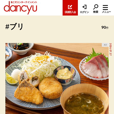
検索
メニュー
倶楽部入会
ログイン
#ブリ
90
件
2026.07.27
AD