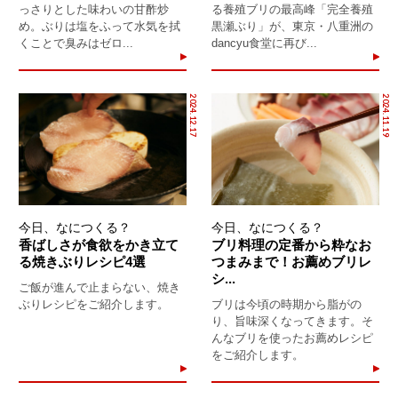
っさりとした味わいの甘酢炒
る養殖ブリの最高峰「完全養殖
め。ぶりは塩をふって水気を拭
黒瀬ぶり」が、東京・八重洲の
くことで臭みはゼロ...
dancyu食堂に再び...
2024.12.17
2024.11.19
今日、なにつくる？
今日、なにつくる？
香ばしさが食欲をかき立て
ブリ料理の定番から粋なお
る焼きぶりレシピ4選
つまみまで！お薦めブリレ
シ...
ご飯が進んで止まらない、焼き
ぶりレシピをご紹介します。
ブリは今頃の時期から脂がの
り、旨味深くなってきます。そ
んなブリを使ったお薦めレシピ
をご紹介します。