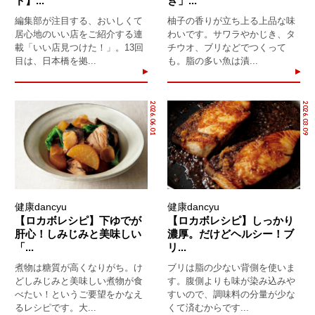
ド】...
き」...
編集部が注目する、おいしくて
柚子の香りが立ち上る上品な味
居心地のいい店をご紹介する連
わいです。サワラやかじき、タ
載「いい店見つけた！」。13回
チウオ、ブリなどでつくって
目は、日本橋を拠...
も。脂の多い魚は漬...
2026.06.01
2026.03.09
健康dancyu
健康dancyu
【ロカボレシピ】下ゆでが
【ロカボレシピ】しっかり
肝心！しみじみと美味しい
濃厚。だけどヘルシー！ブ
「...
リ...
煮物は糖質が高くなりがち。け
ブリは脂の少ない背側を使いま
どしみじみと美味しい煮物が食
す。腹側よりも味が染み込みや
べたい！というご要望をかなえ
すいので、調味料の分量が少な
るレシピです。大...
くて済むからです...