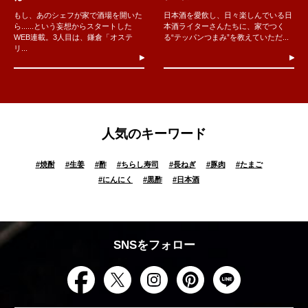
もし、あのシェフが家で酒場を開いた
日本酒を愛飲し、日々楽しんでいる日
ら......という妄想からスタートした
本酒ライターさんたちに、家でつく
WEB連載。3人目は、鎌倉「オステ
る“テッパンつまみ”を教えていただ...
リ...
人気のキーワード
#
焼酎
#
生姜
#
酢
#
ちらし寿司
#
長ねぎ
#
豚肉
#
たまご
#
にんにく
#
黒酢
#
日本酒
SNSをフォロー