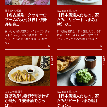
日本おやつ図鑑
心ふるえる酒2026
【名古屋発・クッキー缶
【日本酒達人たちの、家
ブームの火付け役】伊勢
呑み「リピートつまみ」
丹新宿...
帖】ジ...
食いしん坊倶楽部のLINEオープンチャ
日本酒を愛飲し、日々楽しんでいる日
ット「dancyuおやつ倶楽部」で、メ
本酒ライターさんたちに、家でつく
ンバーから寄せられた美味しいおや
る“テッパンつまみ”を教えていただ...
つ...
2026.8.4
2026.8.5
ようこそ!俺酒場
心ふるえる酒2026
ほぼ刺身! 揚げ時間はわず
【日本酒達人たちの、家
か5秒。生姜醤油でさっ
呑みリピートつまみ帖】
ぱ...
ジョン...