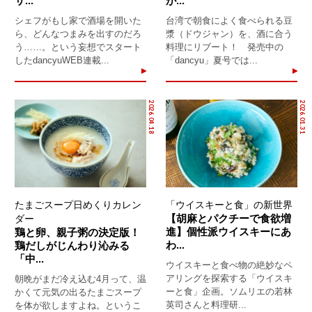
サ...
が...
シェフがもし家で酒場を開いた
台湾で朝食によく食べられる豆
ら、どんなつまみを出すのだろ
漿（ドウジャン）を、酒に合う
う……。という妄想でスタート
料理にリブート！ 発売中の
したdancyuWEB連載...
「dancyu」夏号では...
2026.04.18
2026.01.31
たまごスープ日めくりカレン
「ウイスキーと食」の新世界
【胡麻とパクチーで食欲増
ダー
進】個性派ウイスキーにあ
鶏と卵、親子粥の決定版！
わ...
鶏だしがじんわり沁みる
「中...
ウイスキーと食べ物の絶妙なペ
アリングを探索する「ウイスキ
朝晩がまだ冷え込む4月って、温
ーと食」企画。ソムリエの若林
かくて元気の出るたまごスープ
英司さんと料理研...
を体が欲しますよね。というこ