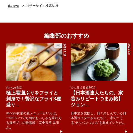
dancyu
#ザーサイ：検索結果
編集部のおすすめ
2026.7.27
2026.8.5
AD
dancyu食堂
心ふるえる酒2026
極上黒瀬ぶりをフライと
【日本酒達人たちの、家
刺身で！贅沢なフライ3種
呑みリピートつまみ帖】
盛り...
ジョン...
dancyu食堂の夏メニューといえば、
日本酒を愛飲し、日々楽しんでいる日
一年中いつでも旬のおいしさを味わえ
本酒ライターさんたちに、家でつく
る養殖ブリの最高峰「完全養殖 黒瀬
る“テッパンつまみ”を教えていただ...
ぶ..