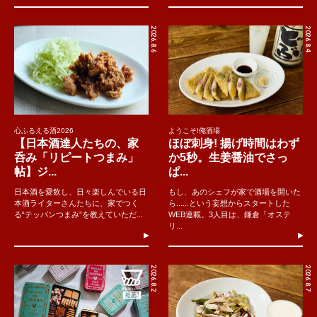
2026.8.6
2026.8.4
心ふるえる酒2026
ようこそ!俺酒場
【日本酒達人たちの、家
ほぼ刺身! 揚げ時間はわず
呑み「リピートつまみ」
か5秒。生姜醤油でさっ
帖】ジ...
ぱ...
日本酒を愛飲し、日々楽しんでいる日
もし、あのシェフが家で酒場を開いた
本酒ライターさんたちに、家でつく
ら......という妄想からスタートした
る“テッパンつまみ”を教えていただ...
WEB連載。3人目は、鎌倉「オステ
リ...
2026.8.2
2026.8.7