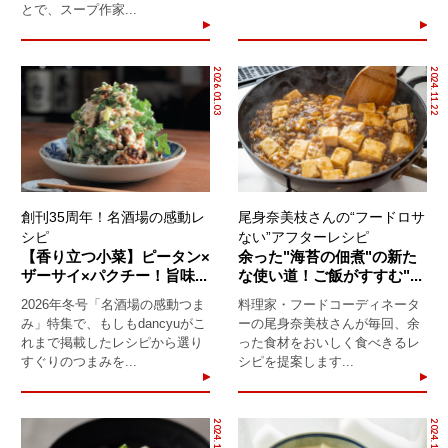
とで、スープ作家...
2026.01.03
2024.11.22
創刊35周年！名酒場の感動レ
尾身奈美枝さんの“フードロサ
シピ
ない”アフターレシピ
【香り立つ小菜】ピータン×
余った"海苔の佃煮"の新た
ザーサイ×パクチー！旨味...
な使い道！ご飯がすすむ"...
2026年冬号「名酒場の感動つま
料理家・フードコーディネータ
み」特集で、もしもdancyuがこ
ーの尾身奈美枝さんが毎回、余
れまで掲載したレシピから選り
った食材をおいしく食べきるレ
すぐりのつまみを...
シピを提案します...
2024.10.14
2024.10.06