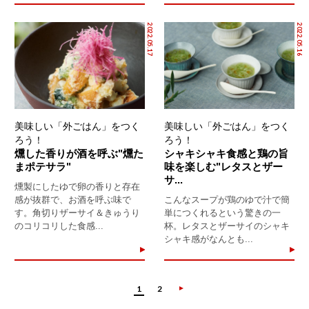
2022.05.17
2022.05.16
美味しい「外ごはん」をつく
美味しい「外ごはん」をつく
ろう！
ろう！
燻した香りが酒を呼ぶ"燻た
シャキシャキ食感と鶏の旨
まポテサラ"
味を楽しむ"レタスとザー
サ...
燻製にしたゆで卵の香りと存在
感が抜群で、お酒を呼ぶ味で
こんなスープが鶏のゆで汁で簡
す。角切りザーサイ＆きゅうり
単につくれるという驚きの一
のコリコリした食感...
杯。レタスとザーサイのシャキ
シャキ感がなんとも...
1
2