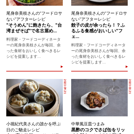
尾身奈美枝さんの“フードロサ
尾身奈美枝さんの“フードロサ
ない”アフターレシピ
ない”アフターレシピ
"そうめん"に飽きたら、"台
餃子の皮が余ったら！？ふ
湾まぜそば"で名古屋め...
るふる食感がおいしい"フ
ェ...
料理家・フードコーディネータ
ーの尾身奈美枝さんが毎回、余
料理家・フードコーディネータ
った食材をおいしく食べきるレ
ーの尾身奈美枝さんが毎回、余
シピを提案します...
った食材をおいしく食べきるレ
シピを提案します...
2023.09.21
2023.03.21
小堀紀代美さんの誰かを呼ぶ
中華風豆皿つまみ
黒酢のコクでさば缶をリッ
日のご馳走レシピ