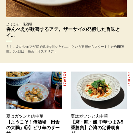
ようこそ！俺酒場
吞んべえが歓喜するアテ。ザーサイの発酵した旨味と
イ...
もし、あのシェフが家で酒場を開いたら……という妄想からスタートしたWEB連
載。3人目は、鎌倉「オステリア...
2026.07.28
2026.06.25
夏はガツンと肉中華
夏はガツンと肉中華
【ようこそ！俺酒場「田舎
【麻・辣・酸 中華つまみ5
の大鵬」⑤】ピリ辛のザー
番勝負】台湾の定番朝食