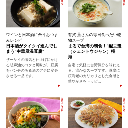
ワインと日本酒に合うおつま
有賀 薫さんの毎日食べたい乾
みレシピ
物スープ
日本酒がクイクイ進んでし
まるで台湾の朝食！"鹹豆漿
まう"中華風温豆腐"
（シェントウジャン）桜
海...
ザーサイの塩気と仕上げにかけ
る胡麻油のコクと風味が、豆腐
自宅で気軽に台湾気分を味わえ
をパンチのある酒のアテに変身
る、温かなスープです。豆腐に
させる一品です。...
桜海老のカリカリとした食感と
華やかさをトッピ...
2024.09.06
2024.03.22