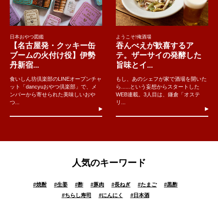
日本おやつ図鑑
ようこそ!俺酒場
【名古屋発・クッキー缶
吞んべえが歓喜するア
ブームの火付け役】伊勢
テ。ザーサイの発酵した
丹新宿...
旨味とイ...
食いしん坊倶楽部のLINEオープンチャ
もし、あのシェフが家で酒場を開いた
ット「dancyuおやつ倶楽部」で、メ
ら......という妄想からスタートした
ンバーから寄せられた美味しいおや
WEB連載。3人目は、鎌倉「オステ
つ...
リ...
人気のキーワード
#
焼酎
#
生姜
#
酢
#
豚肉
#
長ねぎ
#
たまご
#
黒酢
#
ちらし寿司
#
にんにく
#
日本酒