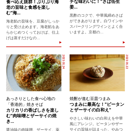
チな味わいに！"さば缶生
食べ応え抜群！ぷりぷり海
姜...
老の旨味と食感を楽し
む"海...
黒酢のコクで、中華風締めさば
ができあがります。白ワインや
海老餡の旨味を、豆腐がしっか
スパークリングワインとよく合
りと受け止めます。海老餡をあ
いますよ。京都の...
らかじめつくっておけば、仕上
げは蒸すだけなの...
2023.01.24
2023.01.22
あっさりとした食べ心地の
焼酎が進む豆皿つまみ
つまみに最高な！"ピータン
「香港的」焼きそば
とザーサイの白和え"
カリカリの香ばしさを楽し
む"肉味噌とザーサイの焼
やさしい味わいの白和えを中華
き...
風にアレンジ。ピータンやザー
サイの旨味が詰まった、やみつ
醤油味の肉味噌、ザーサイ、薬