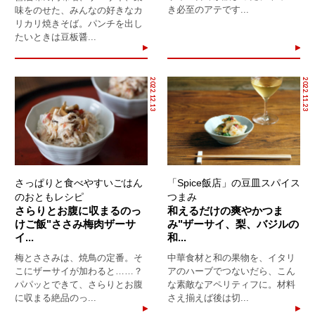
き必至のアテです...
味をのせた、みんなの好きなカ
リカリ焼きそば。パンチを出し
たいときは豆板醤...
2022.12.13
2022.11.23
さっぱりと食べやすいごはん
「Spice飯店」の豆皿スパイス
のおともレシピ
つまみ
さらりとお腹に収まるのっ
和えるだけの爽やかつま
けご飯"ささみ梅肉ザーサ
み"ザーサイ、梨、バジルの
イ...
和...
梅とささみは、焼鳥の定番。そ
中華食材と和の果物を、イタリ
こにザーサイが加わると……？
アのハーブでつないだら、こん
パパッとできて、さらりとお腹
な素敵なアペリティフに。材料
に収まる絶品のっ...
さえ揃えば後は切...