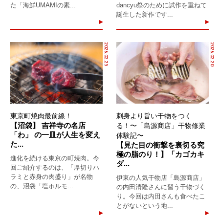
た「海鮮UMAMIの素...
dancyu祭のために試作を重ねて
誕生した新作です...
2026.02.25
2026.02.20
東京町焼肉最前線！
刺身より旨い干物をつく
【沼袋】 吉祥寺の名店
る！〜「島源商店」干物修業
「わ」 の一皿が人生を変え
体験記〜
た...
【見た目の衝撃を裏切る究
極の脂のり！】「カゴカキ
進化を続ける東京の町焼肉。今
ダ...
回ご紹介するのは、「厚切りハ
ラミと赤身の肉盛り」が名物
伊東の人気干物店「島源商店」
の、沼袋「塩ホルモ...
の内田清隆さんに習う干物づく
り。今回は内田さんも食べたこ
とがないという地...