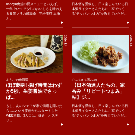
dancyu食堂の夏メニューといえば、
日本酒を愛飲し、日々楽しんでいる日
一年中いつでも旬のおいしさを味わえ
本酒ライターさんたちに、家でつく
る養殖ブリの最高峰「完全養殖 黒瀬
る“テッパンつまみ”を教えていただ...
ぶ..
2026.8.4
2026.8.6
ようこそ!俺酒場
心ふるえる酒2026
ほぼ刺身! 揚げ時間はわず
【日本酒達人たちの、家
か5秒。生姜醤油でさっ
呑み「リピートつまみ」
ぱ...
帖】ジ...
もし、あのシェフが家で酒場を開いた
日本酒を愛飲し、日々楽しんでいる日
ら......という妄想からスタートした
本酒ライターさんたちに、家でつく
WEB連載。3人目は、鎌倉「オステ
る“テッパンつまみ”を教えていただ...
リ...