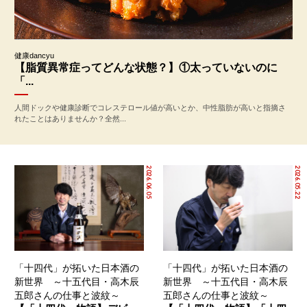
健康dancyu
【脂質異常症ってどんな状態？】①太っていないのに
「...
人間ドックや健康診断でコレステロール値が高いとか、中性脂肪が高いと指摘さ
れたことはありませんか？全然...
2026.06.05
2026.05.22
「十四代」が拓いた日本酒の
「十四代」が拓いた日本酒の
新世界 ～十五代目・高木辰
新世界 ～十五代目・高木辰
五郎さんの仕事と波紋～
五郎さんの仕事と波紋～