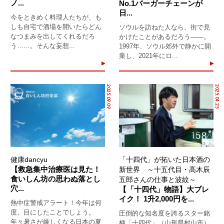
ノ...
No.1バーガーチェーンが
日...
今をときめく料理人たちが、も
しも自宅で酒場を開いたらどん
ソウルを訪ねた人なら、街で見
なつまみを出してくれるだろ
かけたことがあるだろう――。
う……。そんな妄想...
1997年、ソウル郊外で静かに開
業し、2021年にロ...
2025.09.09
2025.04.25
健康dancyu
「十四代」が拓いた日本酒の
【救急集中治療医は見た！
新世界 ～十五代目・高木辰
食いしん坊の思わぬ落とし
五郎さんの仕事と波紋～
穴...
【「十四代」物語】大ブレ
イク！ 1升2,000円を...
熱中症警戒アラート！今年は何
度、目にしたことでしょう。
圧倒的な知名度を誇るスター銘
年々暑さが厳しくなる日本の夏
柄「十四代」（山形県村山市）