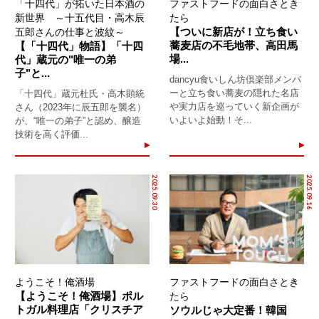
「十四代」が拓いた日本酒の
ファストフードの面白さとき
新世界 ～十五代目・高木辰
たら
【ついに新店が！立ち食い
五郎さんの仕事と波紋～
蕎麦店の不毛地帯、高田馬
【「十四代」物語】「十四
場...
代」蔵元の"唯一の弟
子"と...
dancyu食いしん坊倶楽部メンバ
ーと立ち食い蕎麦の隠れた名店
「十四代」蔵元杜氏・高木顕統
や実力店を巡っていく新企画が
さん（2023年に辰五郎を襲名）
いよいよ始動！そ...
が、“唯一の弟子”と認め、醸造
技術を高く評価...
2025.09.30
2025.09.16
ようこそ！俺酒場
ファストフードの面白さとき
【ようこそ！俺酒場】ポル
たら
トガル料理店「クリスチア
ソウルじゃ大定番！韓国