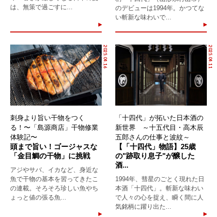
は、無策で過ごすに...
のデビューは1994年。かつてな
い斬新な味わいで...
2025.04.16
2025.04.11
刺身より旨い干物をつく
「十四代」が拓いた日本酒の
る！〜「島源商店」干物修業
新世界 ～十五代目・高木辰
体験記〜
五郎さんの仕事と波紋～
頭まで旨い！ゴージャスな
【「十四代」物語】25歳
「金目鯛の干物」に挑戦
の"跡取り息子"が醸した
酒...
アジやサバ、イカなど、身近な
魚で干物の基本を習ってきたこ
1994年、彗星のごとく現れた日
の連載。そろそろ珍しい魚やち
本酒「十四代」。斬新な味わい
ょっと値の張る魚...
で人々の心を捉え、瞬く間に人
気銘柄に躍り出た...