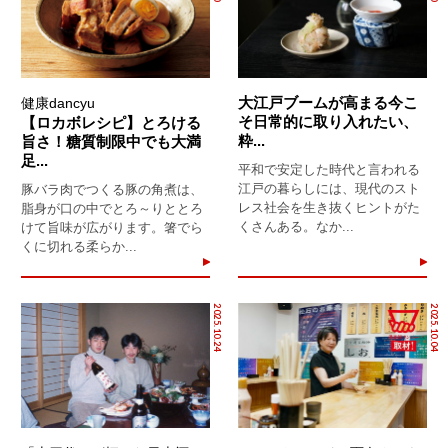
大江戸ブームが高まる今こ
健康dancyu
そ日常的に取り入れたい、
【ロカボレシピ】とろける
粋...
旨さ！糖質制限中でも大満
足...
平和で安定した時代と言われる
江戸の暮らしには、現代のスト
豚バラ肉でつくる豚の角煮は、
レス社会を生き抜くヒントがた
脂身が口の中でとろ～りととろ
くさんある。なか...
けて旨味が広がります。箸でら
くに切れる柔らか...
2025.10.24
2025.10.04