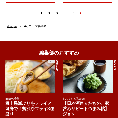
1
2
3
…
11
dancyu
#たこ：検索結果
編集部のおすすめ
2026.7.27
2026.8.5
AD
dancyu食堂
心ふるえる酒2026
極上黒瀬ぶりをフライと
【日本酒達人たちの、家
刺身で！贅沢なフライ3種
呑みリピートつまみ帖】
盛り...
ジョン...