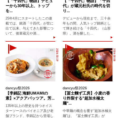
【「十四代」物語】デビュ
【「十四代」物語】「十四
ーから30年以上、トップ
代」が蔵元杜氏の時代を切
を...
り...
25年4月にスタートしたこの連
デビューから現在まで、三十余
載では、銘酒「十四代」が世に
年もの間、人気トップ銘柄とし
出て以来、与えてきた影響につ
て輝き続ける「十四代」（山形
いて、後輩蔵元や酒...
県）。酒を醸した...
2026.03.19
2026.03.08
AD
dancyu祭2026
dancyu祭2026
【李錦記 海鮮UMAMIの
【冨士麵ず工房】小麦の香
素】×アクアパッツア。芳...
り炸裂する"超加水極太
麺"...
135年以上の歴史を持つオイス
ターソースのパイオニア及び老
中華麺の概念を覆す“超加水極太
舗ブランド、李錦記から登場し
麺”は、『冨士麵ず工房』が