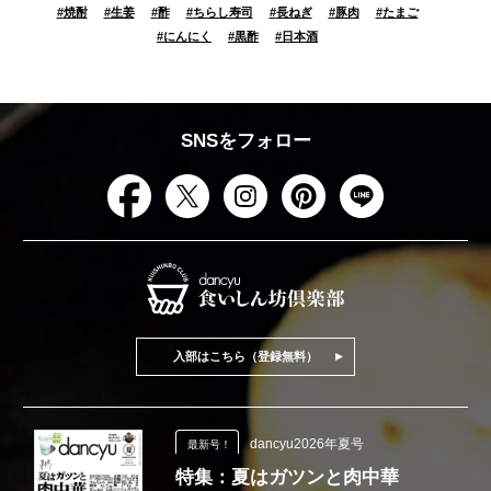
#
焼酎
#
生姜
#
酢
#
ちらし寿司
#
長ねぎ
#
豚肉
#
たまご
#
にんにく
#
黒酢
#
日本酒
SNSをフォロー
入部はこちら（登録無料）
dancyu2026年夏号
最新号！
特集：夏はガツンと肉中華