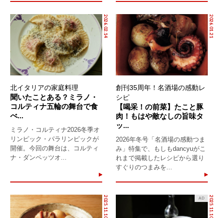
2026.02.14
2026.01.21
北イタリアの家庭料理
創刊35周年！名酒場の感動レ
聞いたことある？ミラノ・
シピ
コルティナ五輪の舞台で食
【喝采！の前菜】たこと豚
べ...
肉！もはや敵なしの旨味タ
ッ...
ミラノ・コルティナ2026冬季オ
リンピック・パラリンピックが
2026年冬号「名酒場の感動つま
開催。今回の舞台は、コルティ
み」特集で、もしもdancyuがこ
ナ・ダンペッツオ...
れまで掲載したレシピから選り
すぐりのつまみを...
2025.11.10
2025.11.10
AD