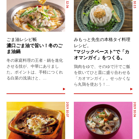
2019.12.06
2019.10.15
ごま油レシピ帳
みもっと先生の本格タイ料理
濃口ごま油で旨い！冬のご
レシピ。
ま油鍋
"マジックペースト"で「カ
オマンガイ」をつくる。
冬の家庭料理の王者・鍋を進化
させる技が、中華にありまし
鶏肉をゆで、そのゆで汁でご飯
た。ポイントは、手軽につくれ
を炊いてひと皿に盛り合わせる
る白菜の浅漬けと、...
「カオマンガイ」。せっかくな
ら丸鶏を使おう！...
2019.10.07
2019.10.06