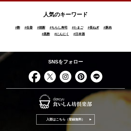
人気のキーワード
#
酢
#
生姜
#
焼酎
#
ちらし寿司
#
たまご
#
長ねぎ
#
豚肉
#
黒酢
#
にんにく
#
日本酒
SNSをフォロー
入部はこちら（登録無料）