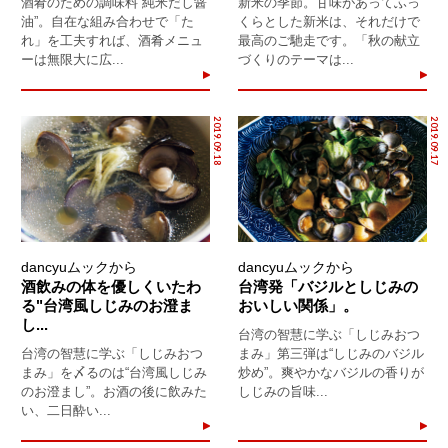
酒肴のための調味料“純米だし醤
新米の季節。甘味があってふっ
油”。自在な組み合わせで「た
くらとした新米は、それだけで
れ」を工夫すれば、酒肴メニュ
最高のご馳走です。「秋の献立
ーは無限大に広...
づくりのテーマは...
2019.09.18
2019.09.17
dancyuムックから
dancyuムックから
酒飲みの体を優しくいたわ
台湾発「バジルとしじみの
る"台湾風しじみのお澄ま
おいしい関係」。
し...
台湾の智慧に学ぶ「しじみおつ
台湾の智慧に学ぶ「しじみおつ
まみ」第三弾は“しじみのバジル
まみ」を〆るのは“台湾風しじみ
炒め”。爽やかなバジルの香りが
のお澄まし”。お酒の後に飲みた
しじみの旨味...
い、二日酔い...