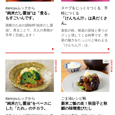
dancyuムックから
スープをじっくりつくる、手
"純米だし醤油"は「煮る」
軽につくる
もすごいんです。
「けんちん汁」は具だくさ
ん。
酒肴のための調味料“純米だし醤
油”。煮ることで、大人の煮物が
食欲の秋。根菜の旨味と香りが
手早く完成します！
グッと増してくる時季です。野
菜の魅力をたっぷりと味わえる
「けんちん汁」は...
2019.10.05
2019.10.04
AD
dancyuムックから
ごま油レシピ帳
"純米だし醤油"をベースに
新米ご飯の友！秋茄子と秋
した「たれ」のチカラ。
鯖の味噌煮びたし