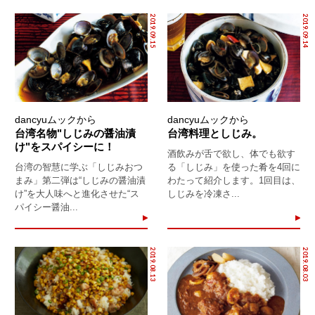
2019.09.15
2019.09.14
dancyuムックから
dancyuムックから
台湾名物"しじみの醤油漬
台湾料理としじみ。
け"をスパイシーに！
酒飲みが舌で欲し、体でも欲す
台湾の智慧に学ぶ「しじみおつ
る「しじみ」を使った肴を4回に
まみ」第二弾は“しじみの醤油漬
わたって紹介します。1回目は、
け”を大人味へと進化させた“ス
しじみを冷凍さ...
パイシー醤油...
2019.08.13
2019.08.03