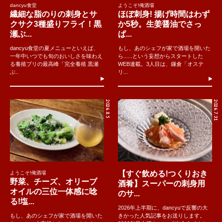
dancyu食堂
ようこそ!俺酒場
繊細な脂のりの刺身とサ
ほぼ刺身! 揚げ時間はわず
クサク3種盛りフライ！黒
か5秒。生姜醤油でさっ
瀬ぶ...
ぱ...
dancyu食堂の夏メニューといえば、
もし、あのシェフが家で酒場を開いた
一年中いつでも旬のおいしさを味わえ
ら......という妄想からスタートした
る養殖ブリの最高峰「完全養殖 黒瀬
WEB連載。3人目は、鎌倉「オステ
ぶ..
リ...
2026.8.5
2026.7.31
【すぐ飲める!つくりおき
ようこそ!俺酒場
野菜、チーズ、オリーブ
酒肴】スーパーの刺身用
オイルの三位一体感に唸
のサ...
る!塩...
2026年上半期に、dancyuで反響の大
もし、あのシェフが家で酒場を開いた
きかった人気記事をお送りします。