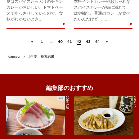
夏はスパイスたっぷりのチキン
本格インドカレーやおしゃれな
カレーがおいしい。トマトベー
スパイスカレーが街に溢れて、
スであっさりしているので、食
はや幾年。普通のカレーが食べ
欲がわかないとき...
たいんだけど……...
1
…
40
41
42
43
44
dancyu
#生姜：検索結果
編集部のおすすめ
2026.7.27
2026.8.4
AD