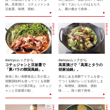
鍋。高菜漬け、コチュジャン＆
い深くておいしいのはもちろ
豆板醤、味噌、酒粕...
ん、菌の働きで身体...
2019.12.13
2019.12.12
dancyuムックから
dancyuムックから
コチュジャンと豆板醤で
高菜漬けで「高菜とタラの
「豚バラの韓国風鍋」。
胡麻油鍋」。
身体に良い発酵食品と舌が喜ぶ
身近にある発酵アイテムを使っ
発酵調味料を使ってつくる発酵
てつくる鍋のレシピを紹介しま
鍋シリーズの第2弾は、コチュジ
す。味噌味、漬物味、酒粕
ャンと豆板醤の勧...
味……。熱々鍋で身体...
AD