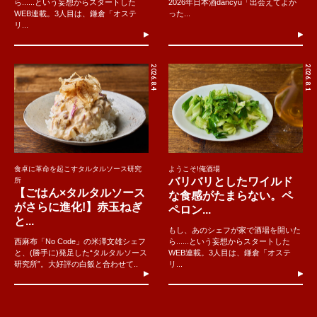
ら......という妄想からスタートした
2026年日本酒dancyu「出会えてよか
WEB連載。3人目は、鎌倉「オステ
った...
リ...
2026.8.4
2026.8.1
食卓に革命を起こすタルタルソース研究
ようこそ!俺酒場
バリバリとしたワイルド
所
【ごはん×タルタルソース
な食感がたまらない。ペ
がさらに進化!】赤玉ねぎ
ペロン...
と...
もし、あのシェフが家で酒場を開いた
西麻布「No Code」の米澤文雄シェフ
ら......という妄想からスタートした
と、(勝手に)発足した“タルタルソース
WEB連載。3人目は、鎌倉「オステ
研究所”。大好評の白飯と合わせて..
リ...