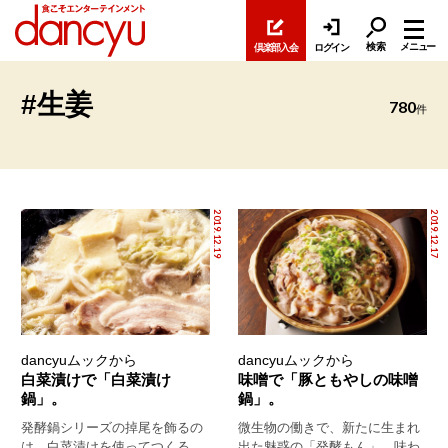
検索
メニュー
倶楽部入会
ログイン
#生姜
780
件
2019.12.19
2019.12.17
dancyuムックから
dancyuムックから
白菜漬けで「白菜漬け
味噌で「豚ともやしの味噌
鍋」。
鍋」。
発酵鍋シリーズの掉尾を飾るの
微生物の働きで、新たに生まれ
は、白菜漬けを使ってつくる
出た魅惑の「発酵もん」。味わ