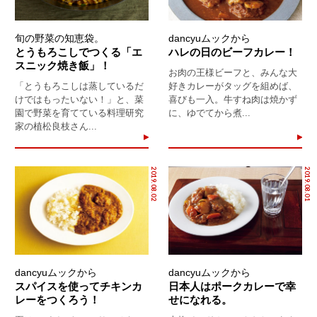
旬の野菜の知恵袋。
dancyuムックから
とうもろこしでつくる「エ
ハレの日のビーフカレー！
スニック焼き飯」！
お肉の王様ビーフと、みんな大
「とうもろこしは蒸しているだ
好きカレーがタッグを組めば、
けではもったいない！」と、菜
喜びも一入。牛すね肉は焼かず
園で野菜を育てている料理研究
に、ゆでてから煮...
家の植松良枝さん...
2019.08.02
2019.08.01
dancyuムックから
dancyuムックから
スパイスを使ってチキンカ
日本人はポークカレーで幸
レーをつくろう！
せになれる。