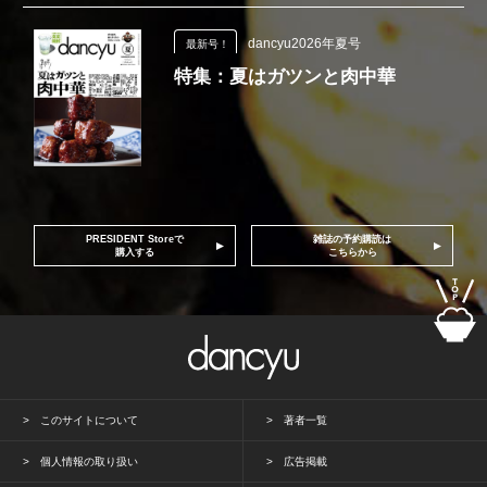
dancyu2026年夏号
最新号！
特集：夏はガツンと肉中華
PRESIDENT Storeで
雑誌の予約購読は
購入する
こちらから
このサイトについて
著者一覧
個人情報の取り扱い
広告掲載