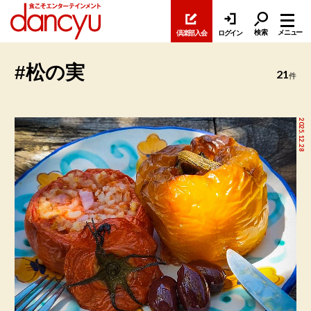
検索
メニュー
倶楽部入会
ログイン
#松の実
21
件
2025.12.28