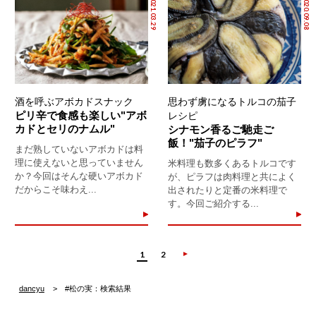
2021.03.29
2020.09.08
酒を呼ぶアボカドスナック
思わず虜になるトルコの茄子
ピリ辛で食感も楽しい"アボ
レシピ
カドとセリのナムル"
シナモン香るご馳走ご
飯！"茄子のピラフ"
まだ熟していないアボカドは料
理に使えないと思っていません
米料理も数多くあるトルコです
か？今回はそんな硬いアボカド
が、ピラフは肉料理と共によく
だからこそ味わえ...
出されたりと定番の米料理で
す。今回ご紹介する...
1
2
dancyu
#松の実：検索結果