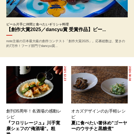
ビール片手に仲間と食べたいギリシャ料理
【創作大賞2025／dancyu賞 受賞作品】ビー...
note主催の日本最大級の創作コンテスト「創作大賞2025」。応募総数は、驚きの
約7万件！フード部門でdancyu賞...
2025.12.23
2024.08.08
創刊35周年！名酒場の感動レ
オカズデザインのお手軽レシ
シピ
ピ
『フロリレージュ』川手寛
夏に食べたい箸休め"ゴーヤ
康シェフの"俺酒場"。粗
ーのウサチと黒糖煮"