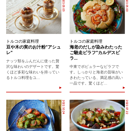
2023.05.05
2023.05.03
トルコの家庭料理
トルコの家庭料理
豆や木の実のお汁粉"アシュ
海老のだしが染みわたった
レ"
ご馳走ピラフ"カルデスピ
ラ...
ナッツ類をふんだんに使った贅
沢な味わいのデザートです。驚
中東でポピュラーなピラフで
くほど多彩な味わいを持ってい
す。しっかりと海老の旨味がい
るトルコ料理をユ...
きわたっている、満足感の高い
一品です。驚くほど...
2022.10.24
2022.07.22