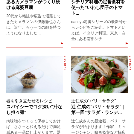
あるカメラマンがつくり続
シチリア料理の定番食材を
ける麻婆豆腐
使った"いわし団子のトマ
ト...
20代から雑誌や広告で活躍して
きたカメラマンの伊藤徹也さん
dancyu定番シリーズの最新号か
は、近年、もう一つの顔を持つ
らレシピをご紹介。トマトとい
ようになりました...
えば、イタリア料理。東京・白
金にある南部シチ...
2022.04.18
2021.09.16
器を引き立たせるレシピ
辻仁成の“パリ・サラダ”
スパイシーでコク深い"汁な
辻 仁成の"パリ・サラダ"｜
し担々麺"
第一回"サラダ・ランデ...
肉味噌をつくって保存しておけ
辻仁成さんの新連載、パリ・サ
ば、ささっと和えるだけで満足
ラダが始まります！作家、ミュ
感ある一品に仕上がります。器
ージシャン、映画監督など幅広