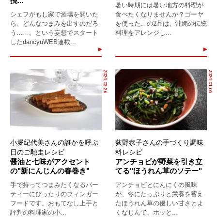
挽...
暑い時期には暑い地方の料理が
シェフがもし家で酒場を開いた
食べたくなりませんか？ゴーヤ
ら、どんなつまみを出すのだろ
を使ったこの2品は、沖縄の伝統
う……。という妄想でスタート
料理をアレンジし...
したdancyuWEB連載...
2024.03.26
2024.01.05
小堀紀代美さんの誰かを呼ぶ
荻野恭子さんの手づくり調味
日のご馳走レシピ
料レシピ
醤油と七味がアクセント
アンチョビが野菜を引き立
の"新にんじんの春巻き"
てる"ほうれん草のソテー"
手で持ってつまみたくなるパー
アンチョビとにんにくの風味
ティーにぴったりのフィンガー
が、冬にたっぷりと栄養を蓄え
フードです。おもてなし上手と
たほうれん草の優しい甘さとよ
評判の料理家の小...
くなじんで、ホッと...