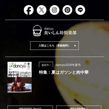
入部はこちら（登録無料）
dancyu2026年夏号
最新号！
特集：夏はガツンと肉中華
PRESIDENT Storeで
雑誌の予約購読は