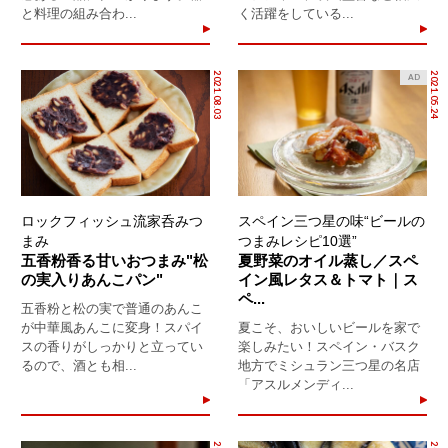
と料理の組み合わ...
く活躍をしている...
2021.08.03
2021.05.24
AD
ロックフィッシュ流家呑みつ
スペイン三つ星の味“ビールの
まみ
つまみレシピ10選”
五香粉香る甘いおつまみ"松
夏野菜のオイル蒸し／スペ
の実入りあんこパン"
イン風レタス＆トマト｜ス
ペ...
五香粉と松の実で普通のあんこ
が中華風あんこに変身！スパイ
夏こそ、おいしいビールを家で
スの香りがしっかりと立ってい
楽しみたい！スペイン・バスク
るので、酒とも相...
地方でミシュラン三つ星の名店
「アスルメンディ...