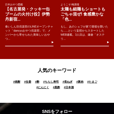
日本おやつ図鑑
ようこそ!俺酒場
【名古屋発・クッキー缶
太麺も細麺もショートも
ブームの火付け役】伊勢
ごちゃ混ぜ! 食感豊かな
丹新宿...
「色...
食いしん坊倶楽部のLINEオープンチャ
もし、あのシェフが家で酒場を開いた
ット「dancyuおやつ倶楽部」で、メ
ら......という妄想からスタートした
ンバーから寄せられた美味しいおや
WEB連載。3人目は、鎌倉「オステ
つ...
リ...
人気のキーワード
#
焼酎
#
生姜
#
酢
#
ちらし寿司
#
長ねぎ
#
豚肉
#
たまご
#
にんにく
#
黒酢
#
日本酒
SNSをフォロー