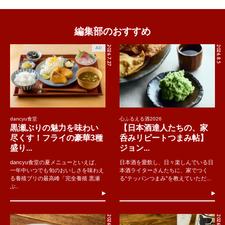
編集部のおすすめ
2026.7.27
2026.8.5
AD
dancyu食堂
心ふるえる酒2026
黒瀬ぶりの魅力を味わい
【日本酒達人たちの、家
尽くす！フライの豪華3種
呑みリピートつまみ帖】
盛り...
ジョン...
dancyu食堂の夏メニューといえば、
日本酒を愛飲し、日々楽しんでいる日
一年中いつでも旬のおいしさを味わえ
本酒ライターさんたちに、家でつく
る養殖ブリの最高峰「完全養殖 黒瀬
る“テッパンつまみ”を教えていただ...
ぶ..
2026.8.5
2026.8.4