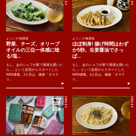
ようこそ!俺酒場
ようこそ!俺酒場
野菜、チーズ、オリーブ
ほぼ刺身! 揚げ時間はわず
オイルの三位一体感に唸
か5秒。生姜醤油でさっ
る!塩...
ぱ...
もし、あのシェフが家で酒場を開いた
もし、あのシェフが家で酒場を開いた
ら......という妄想からスタートした
ら......という妄想からスタートした
WEB連載。3人目は、鎌倉「オステ
WEB連載。3人目は、鎌倉「オステ
リ...
リ...
2026.8.2
2026.8.6