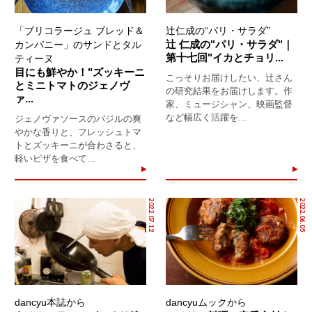
「ブリコラージュ ブレッド＆
辻仁成の“パリ・サラダ”
辻 仁成の"パリ・サラダ"｜
カンパニー」のサンドとタル
第十七回"イカとチョリ...
ティーヌ
目にも鮮やか！"ズッキーニ
こっそりお届けしたい、辻さん
とミニトマトのジェノヴ
の研究結果をお届けします。作
ァ...
家、ミュージシャン、映画監督
など幅広く活躍を...
ジェノヴァソースのバジルの爽
やかな香りと、フレッシュトマ
トとズッキーニが合わさると、
軽いピザを食べて...
2022.07.12
2022.06.05
dancyu本誌から
dancyuムックから